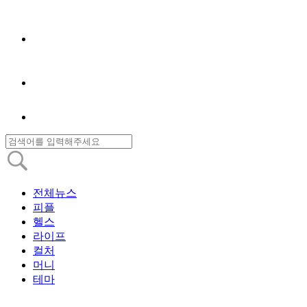
전체뉴스
피플
헬스
라이프
컬처
머니
테마