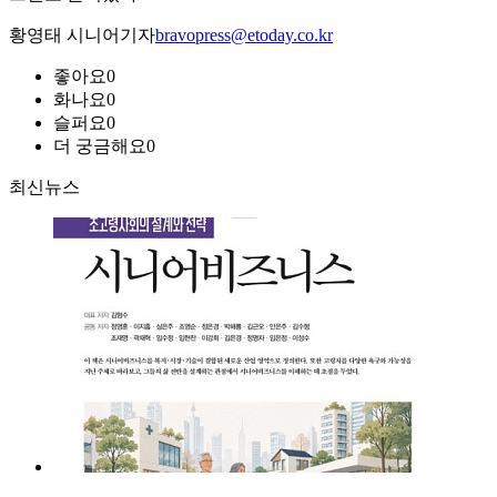
황영태 시니어기자
bravopress@etoday.co.kr
좋아요
0
화나요
0
슬퍼요
0
더 궁금해요
0
최신뉴스