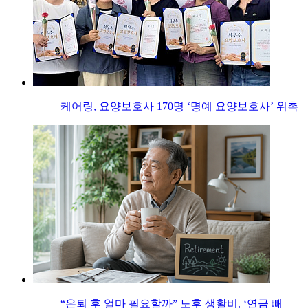
케어링, 요양보호사 170명 ‘명예 요양보호사’ 위촉
“은퇴 후 얼마 필요할까” 노후 생활비, ‘연금 빼