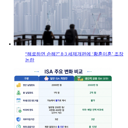
“해로하면 손해?” 8·3 세제개편에 ‘황혼이혼’ 조장
논란