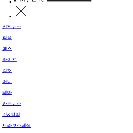
전체뉴스
피플
헬스
라이프
컬처
머니
테마
카드뉴스
컷&칼럼
브라보스페셜