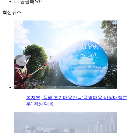
더 궁금해요
0
최신뉴스
복지부, 폭염 초기대응반→‘폭염대응 비상대책본
부’ 격상 대응