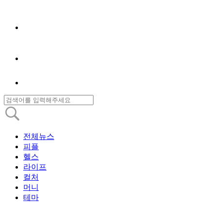
전체뉴스
피플
헬스
라이프
컬처
머니
테마