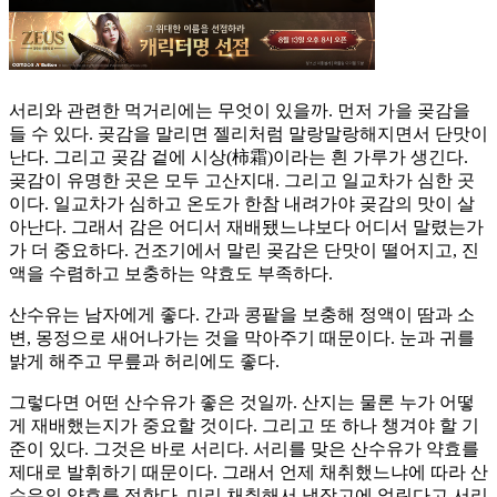
서리와 관련한 먹거리에는 무엇이 있을까. 먼저 가을 곶감을
들 수 있다. 곶감을 말리면 젤리처럼 말랑말랑해지면서 단맛이
난다. 그리고 곶감 겉에 시상(柿霜)이라는 흰 가루가 생긴다.
곶감이 유명한 곳은 모두 고산지대. 그리고 일교차가 심한 곳
이다. 일교차가 심하고 온도가 한참 내려가야 곶감의 맛이 살
아난다. 그래서 감은 어디서 재배됐느냐보다 어디서 말렸는가
가 더 중요하다. 건조기에서 말린 곶감은 단맛이 떨어지고, 진
액을 수렴하고 보충하는 약효도 부족하다.
산수유는 남자에게 좋다. 간과 콩팥을 보충해 정액이 땀과 소
변, 몽정으로 새어나가는 것을 막아주기 때문이다. 눈과 귀를
밝게 해주고 무릎과 허리에도 좋다.
그렇다면 어떤 산수유가 좋은 것일까. 산지는 물론 누가 어떻
게 재배했는지가 중요할 것이다. 그리고 또 하나 챙겨야 할 기
준이 있다. 그것은 바로 서리다. 서리를 맞은 산수유가 약효를
제대로 발휘하기 때문이다. 그래서 언제 채취했느냐에 따라 산
수유의 약효를 정한다. 미리 채취해서 냉장고에 얼린다고 서리