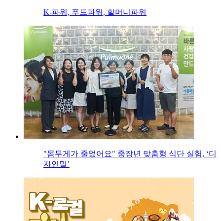
K-파워, 푸드파워, 할머니파워
"몸무게가 줄었어요" 중장년 맞춤형 식단 실험, ‘디
자인밀’