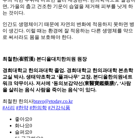
면, 가을의 춥고 건조한 기운이 습열을 제거해 피부를 낫게 하
는 것이다.
인간도 생명체이기 때문에 자연의 변화에 적응하지 못하면 병
이 생긴다. 이럴 때는 환경에 잘 적응하는 다른 생명체를 약으
로 써서라도 몸을 보호해야 한다.
최철한(崔哲漢) 본디올대치한의원 원장
경희대학교 한의과대학 졸업. 경희대학교 한의과대학 본초학
교실 박사, 생태약초학교 ‘풀과나무’ 교장, 본디올한의원네트
워크 약무이사. 저서에 ‘동의보감약선(東醫寶鑑藥膳)’, ‘사람
을 살리는 음식 사람을 죽이는 음식’이 있다.
최철한 한의사
bravo@etoday.co.kr
#서리
#한약
#한의학
#건강식품
좋아요
0
화나요
0
슬퍼요
0