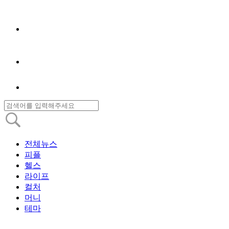
전체뉴스
피플
헬스
라이프
컬처
머니
테마