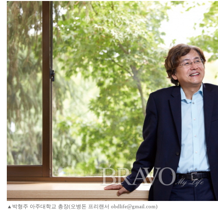
▲박형주 아주대학교 총장(오병돈 프리랜서 obdlife@gmail.com)