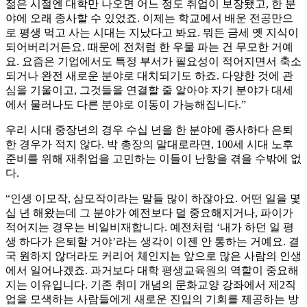
젊은 시절엔 대학만 나오면 어느 정도 취업이 보장됐고, 한 분
야에 오래 종사할 수 있었죠. 이제는 학교에서 배운 전공만으
로 평생 먹고 사는 시대는 지났다고 봐요. 뭐든 금세 옛 지식이
되어버리거든요. 때문에 전처럼 한 우물 파는 건 무모한 거예
요. 요즘은 기업에서도 특정 부서가 필요성이 적어지면서 축소
되거나 완전 새로운 분야로 대치되기도 하죠. 다양한 것에 관
심을 기울이고, 그것들을 연결할 줄 알아야 자기 분야가 대세
에서 물러나도 다른 분야로 이동이 가능해집니다.”
우리 시대 중장년의 경우 수십 년을 한 분야에 종사하다 은퇴
한 경우가 적지 않다. 박 총장의 말대로라면, 100세 시대 노후
준비를 위해 재취업을 고민하는 이들이 난항을 겪을 수밖에 없
다.
“인생 이모작, 삼모작이라는 말들 많이 하잖아요. 어떤 일을 몇
십 년 해왔는데 그 분야가 예전보다 덜 중요해지거나, 파이가
적어지는 경우는 비일비재합니다. 예전처럼 ‘내가 하던 일 평
생 하다가 은퇴할 거야’라는 생각이 이젠 안 통하는 거예요. 결
국 원하지 않더라도 커리어 체인지는 앞으로 많은 사람의 인생
에서 일어나겠죠. 과거보다 대학 평생교육원의 역할이 중요해
지는 이유입니다. 기존 취미 개념의 문화교양 강좌에서 제2직
업을 모색하는 사람들에게 새로운 진입의 기회를 제공하는 방