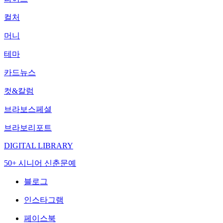
컬처
머니
테마
카드뉴스
컷&칼럼
브라보스페셜
브라보리포트
DIGITAL LIBRARY
50+ 시니어 신춘문예
블로그
인스타그램
페이스북