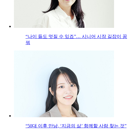
“나이 듦도 멋질 수 있죠”… 시니어 시장 길잡이 꿈
꿔
“50대 이후 만남, ‘지금의 삶’ 함께할 사람 찾는 것”