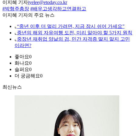
이지혜 기자
jyelee@etoday.co.kr
#박형주총장
#배우고생각하고연결하고
이지혜 기자의 주요 뉴스
⌞
“중년 이후 더 멀리 가려면, 지금 잠시 쉬어 가세요”
⌞
중년의 해외 자유여행 도전, 미리 알아야 할 5가지 원칙
⌞
중장년 재취업 양날의 검, 민간 자격증 딸지 말지 고민
이라면?
좋아요
0
화나요
0
슬퍼요
0
더 궁금해요
0
최신뉴스