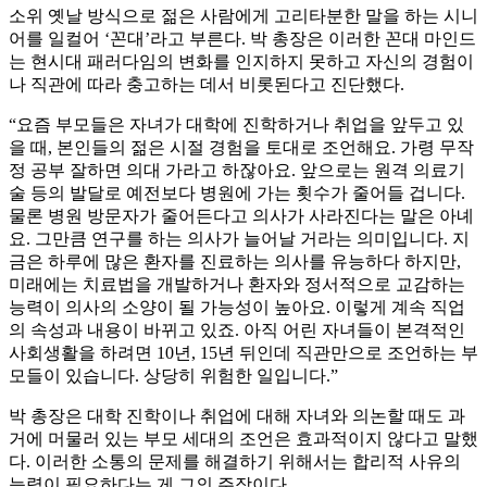
소위 옛날 방식으로 젊은 사람에게 고리타분한 말을 하는 시니
어를 일컬어 ‘꼰대’라고 부른다. 박 총장은 이러한 꼰대 마인드
는 현시대 패러다임의 변화를 인지하지 못하고 자신의 경험이
나 직관에 따라 충고하는 데서 비롯된다고 진단했다.
“요즘 부모들은 자녀가 대학에 진학하거나 취업을 앞두고 있
을 때, 본인들의 젊은 시절 경험을 토대로 조언해요. 가령 무작
정 공부 잘하면 의대 가라고 하잖아요. 앞으로는 원격 의료기
술 등의 발달로 예전보다 병원에 가는 횟수가 줄어들 겁니다.
물론 병원 방문자가 줄어든다고 의사가 사라진다는 말은 아녜
요. 그만큼 연구를 하는 의사가 늘어날 거라는 의미입니다. 지
금은 하루에 많은 환자를 진료하는 의사를 유능하다 하지만,
미래에는 치료법을 개발하거나 환자와 정서적으로 교감하는
능력이 의사의 소양이 될 가능성이 높아요. 이렇게 계속 직업
의 속성과 내용이 바뀌고 있죠. 아직 어린 자녀들이 본격적인
사회생활을 하려면 10년, 15년 뒤인데 직관만으로 조언하는 부
모들이 있습니다. 상당히 위험한 일입니다.”
박 총장은 대학 진학이나 취업에 대해 자녀와 의논할 때도 과
거에 머물러 있는 부모 세대의 조언은 효과적이지 않다고 말했
다. 이러한 소통의 문제를 해결하기 위해서는 합리적 사유의
능력이 필요하다는 게 그의 주장이다.