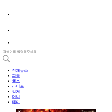
전체뉴스
피플
헬스
라이프
컬처
머니
테마