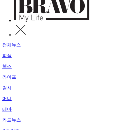
전체뉴스
피플
헬스
라이프
컬처
머니
테마
카드뉴스