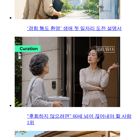
‘경험 無도 환영’ 생애 첫 일자리 도전 설명서
"후회하지 않으려면" 60세 넘어 끊어내야 할 사람
1위