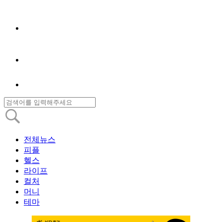
전체뉴스
피플
헬스
라이프
컬처
머니
테마