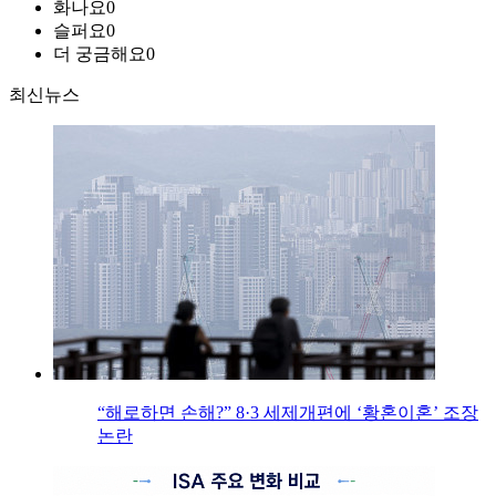
화나요
0
슬퍼요
0
더 궁금해요
0
최신뉴스
“해로하면 손해?” 8·3 세제개편에 ‘황혼이혼’ 조장
논란