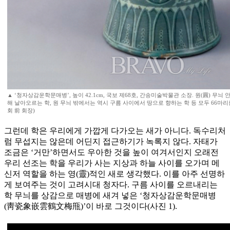
▲ ‘청자상감운학문매병’, 높이 42.1cm, 국보 제68호, 간송미술박물관 소장. 원(圓) 무
해 날아오르는 학, 원 무늬 밖에서는 역시 구름 사이에서 땅으로 향하는 학 등 모두 66마리
회 前 회장)
그런데 학은 우리에게 가깝게 다가오는 새가 아니다. 독수리처
럼 무섭지는 않은데 어딘지 접근하기가 녹록지 않다. 자태가
조금은 ‘거만’하면서도 우아한 것을 높이 여겨서인지 오래전
우리 선조는 학을 우리가 사는 지상과 하늘 사이를 오가며 메
신저 역할을 하는 영(靈)적인 새로 생각했다. 이를 아주 선명하
게 보여주는 것이 고려시대 청자다. 구름 사이를 오르내리는
학 무늬를 상감으로 매병에 새겨 넣은 ‘청자상감운학문매병
(靑瓷象嵌雲鶴文梅甁)’이 바로 그것이다(사진 1).