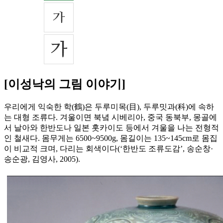
[이성낙의 그림 이야기]
우리에게 익숙한 학(鶴)은 두루미목(目), 두루밋과(科)에 속하
는 대형 조류다. 겨울이면 북녘 시베리아, 중국 동북부, 몽골에
서 날아와 한반도나 일본 홋카이도 등에서 겨울을 나는 전형적
인 철새다. 몸무게는 6500~9500g, 몸길이는 135~145cm로 몸집
이 비교적 크며, 다리는 회색이다(‘한반도 조류도감’, 송순창·
송순광, 김영사, 2005).