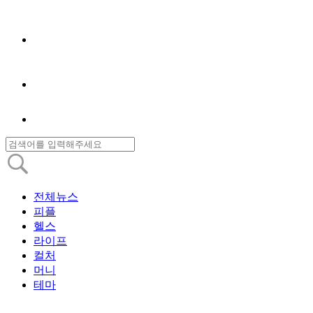
전체뉴스
피플
헬스
라이프
컬처
머니
테마