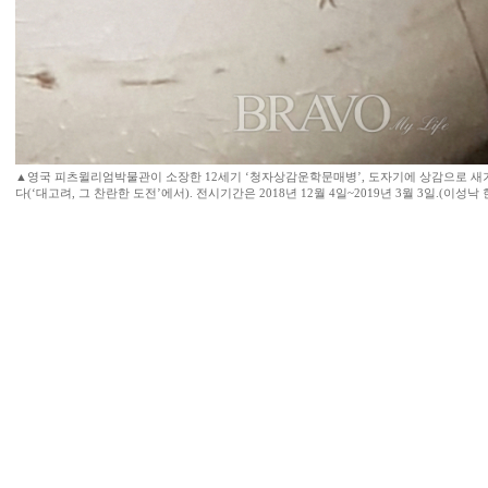
▲영국 피츠윌리엄박물관이 소장한 12세기 ‘청자상감운학문매병’, 도자기에 상감으로 새겨 
다(‘대고려, 그 찬란한 도전’에서). 전시기간은 2018년 12월 4일~2019년 3월 3일.(이성