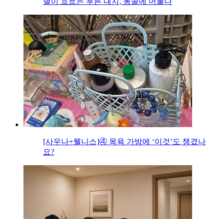
별이 흐르는 푸른 대지, 몽골에 머물다
[사우나+웰니스]④ 목욕 가방에 ‘이것’도 챙겼나
요?