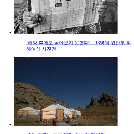
‘해방 후에도 돌아오지 못했다’…13명의 위안부 피
해여성 사진전