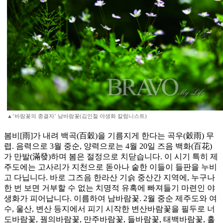
▲‘바람꽃의 종결자’ 남바람꽃(김인철 야생화 칼럼니스트)
봄비[雨]가 내려 백곡(百穀)을 기름지게 한다는 곡우(穀雨) 무
렵. 음력으로 3월 중순, 양력으로는 4월 20일 즈음 백화(百花)
가 만발(滿發)하며 봄은 절정으로 치닫습니다. 이 시기 특히 제
주도에는 고사리가 지천으로 돋아나 숱한 이들이 들판을 누비
고 다닙니다. 바로 그즈음 한라산 기슭 중산간 지역에, 누구나
한 번 보면 거부할 수 없는 치명적 유혹에 빠져들기 마련인 야
생화가 피어납니다. 이름하여 남바람꽃. 2월 중순 제주도와 여
수, 울산, 변산 등지에서 피기 시작한 변산바람꽃을 필두로 너
도바람꽃, 꿩의바람꽃, 만주바람꽃, 들바람꽃, 태백바람꽃, 홀