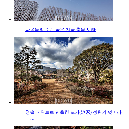
나목들의 수준 높은 겨울 춤을 보라
청솔과 위트로 연출한 도가(道家) 정원의 멋이라
니…