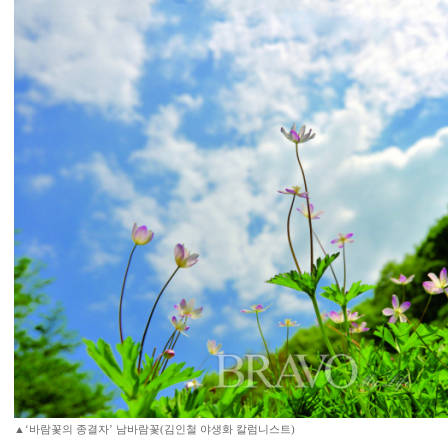
▲‘바람꽃의 종결자’ 남바람꽃(김인철 야생화 칼럼니스트)