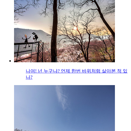
나여! 넌 누구냐? 언제 한번 바위처럼 살아본 적 있
나?