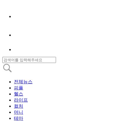
전체뉴스
피플
헬스
라이프
컬처
머니
테마