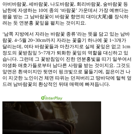
아비바람꽃, 세바람꽃, 나도바람꽃, 회리바람꽃, 숲바람꽃 등
남한에 자생하는 10여 종의 ‘바람꽃’ 가운데서 가장 예쁘다는
평을 받는 그 남바람꽃이 바람꽃 향연의 대미(大尾)를 장식하
려는 듯 연분홍 꽃잎을 펼치는 것이지요.
‘남쪽 지방에서 자라는 바람꽃 종류’라는 뜻을 담고 있는 남바
람꽃. 4~5월 20~30cm까지 자라는 꽃줄기 하나에 꽃 1~3개가
달리는데, 여타 바람꽃들과 마찬가지로 실제 꽃잎은 없고 1cm
정도의 꽃받침잎 5~7개가 퇴화한 꽃잎의 역할을 대신하고 있
습니다. 그런데 그 꽃받침잎이 진한 연분홍빛을 띠기 일쑤여서
야생화 애호가들로부터 남다른 사랑을 받는 것이지요. 그것도
앞면은 흰색이지만 뒷면이 핑크빛으로 물들기에, 젊은이건 나
이 지긋한 노인이건 체면 따위는 던져버리고 땅바닥에 털썩 엎
드려 남바람꽃의 환상적인 뒤태 매력에 빠져듭니다.