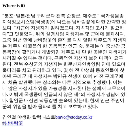
Where is it?
“분포: 일본/전남 구례군과 전북 순창군, 제주도”. 국가생물종
지식정보시스템(국생종)에 나오는 남바람꽃에 대한 간략한 정
보다. “최근에 자생지가 알려졌으며, 지속적인 조사가 필요하
다”고 덧붙였다. 위의 설명처럼 자생지는 몇 군데에 불과하다.
그중 64년 만에 남바람꽃의 존재를 다시 알린 제주도의 자생지
는 제주시 애월읍의 한 공동목장 인근 숲. 문제는 이 중산간 공
동목장이 팔리거나 개발되면 제주도 내 단 한 곳뿐인 자생지가
사라질 수 있다는 것이다. 근원적인 자생지 보전 대책이 요구
된다. 전북 순창군의 자생지는 회문산자연휴양림 안에 있으며
울타리를 치고 관리하고 있다. 몇 해 전 야생화 동호인들이 찾
아낸 구례군 내 자생지는 박만규 선생이 60여 년 전 구례군에
서 처음 발견했다는 장소와는 다른 지역으로 추정됐다. 이는
더 많은 자생지가 있을 가능성을 시사한다는 점에서 고무적이
다. 이밖에 국생종에 언급되지 않은 제4의 자생지가 경남에 있
다. 함안군 대산면 낙동강변 숲속에 있는데, 현재 인근 주민이
군의 위임을 받아 울타리를 치고 보호하고 있다.
김인철 야생화 칼럼니스트
bravo@etoday.co.kr
#남바람꽃