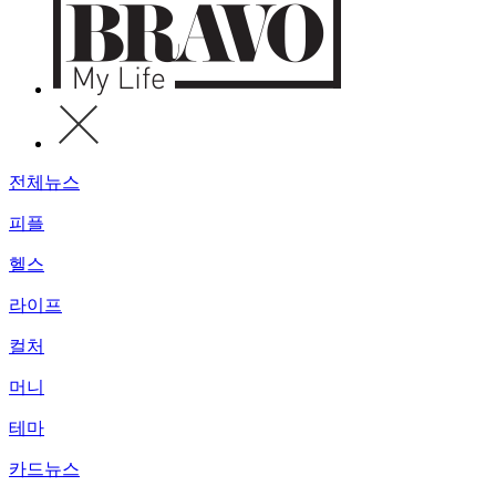
전체뉴스
피플
헬스
라이프
컬처
머니
테마
카드뉴스