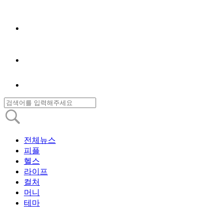
전체뉴스
피플
헬스
라이프
컬처
머니
테마