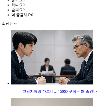
화나요
0
슬퍼요
0
더 궁금해요
0
최신뉴스
“고용지표랑 다르네…” 5060 구직은 왜 줄었나