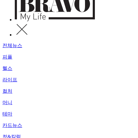
전체뉴스
피플
헬스
라이프
컬처
머니
테마
카드뉴스
컷&칼럼