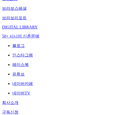
브라보스페셜
브라보리포트
DIGITAL LIBRARY
50+ 시니어 신춘문예
블로그
인스타그램
페이스북
유튜브
네이버카페
네이버TV
회사소개
구독신청