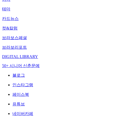
테마
카드뉴스
컷&칼럼
브라보스페셜
브라보리포트
DIGITAL LIBRARY
50+ 시니어 신춘문예
블로그
인스타그램
페이스북
유튜브
네이버카페