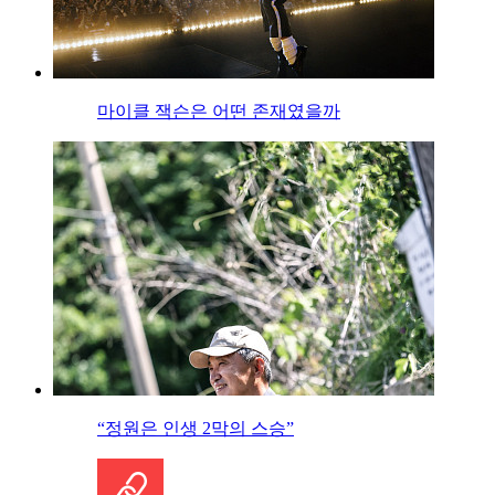
마이클 잭슨은 어떤 존재였을까
“정원은 인생 2막의 스승”