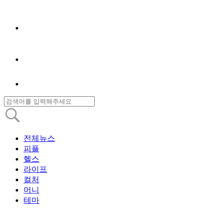
전체뉴스
피플
헬스
라이프
컬처
머니
테마