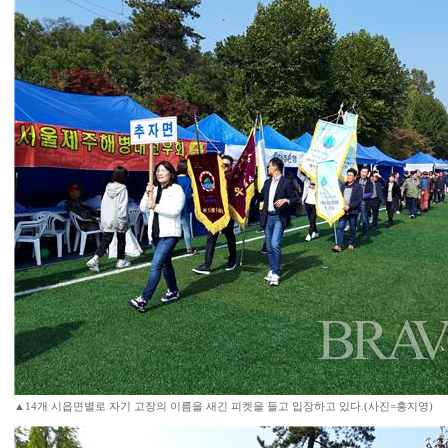
▲14개 시읍면별로 자기 고장의 이름을 새긴 피켓을 들고 입장하고 있다.(사진=홍지영)