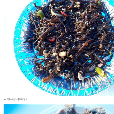
▲톳(사진=홍지영)