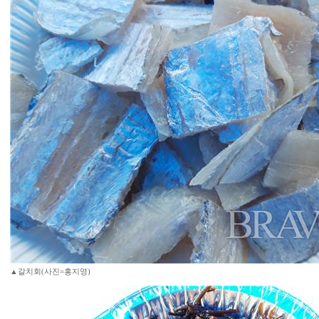
▲갈치회(사진=홍지영)