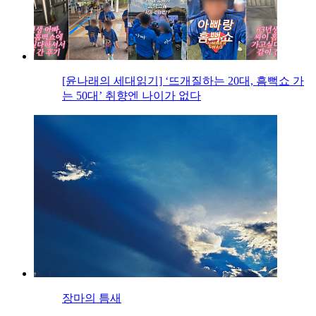
[윤나래의 세대읽기] ‘뜨개질하는 20대, 흠뻑쇼 가
는 50대’ 취향엔 나이가 없다
장마의 틈새