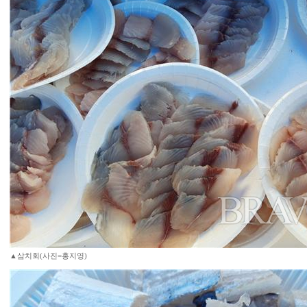
▲삼치회(사진=홍지영)