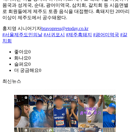
몸국과 성게국, 순대, 광어미역국, 삼치회, 갈치회 등 시읍면별
로 회원들에게 제주도 토종 음식을 대접했다. 흑돼지만 20마리
이상이 제주도에서 공수돼왔다.
홍지영 시니어기자
bravopress@etoday.co.kr
#서울제주도민의날
#서귀포시
#제주흑돼지
#광어미역국
#갈
치회
좋아요
0
화나요
0
슬퍼요
0
더 궁금해요
0
최신뉴스