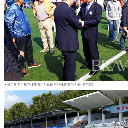
▲원희룡 제주도지사가 참석자들을 격려하고 있다(사진=홍지영)