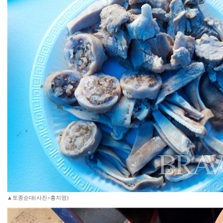
▲토종순대(사진=홍지영)