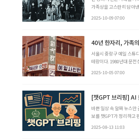
가족상을 고스란히 담아낸다
면 정겹고 뭉클한 감정과 함께 놀라운 변화를
2025-10-09 07:00
족 1990년대~2000년까
40년 한자리, 가족
서울시 중랑구 예일 스튜디
테랑이다. 1980년대 문전
걸렸다는 그는 지금도 카메라로 세월 
2025-10-05 07:00
터 증가했다고 보세요? A.
[챗GPT 브리핑] A
바쁜 일상 속 알짜 뉴스만
보를 챗GPT가 정리하고 편집국 기자
령층 예방접종 확대 필요성
2025-08-13 11:03
코리아’ 포럼에서 전문가들