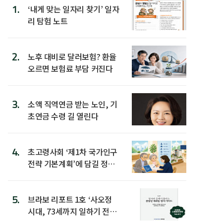
1.
‘내게 맞는 일자리 찾기’ 일자
리 탐험 노트
2.
노후 대비로 달러보험? 환율
오르면 보험료 부담 커진다
3.
소액 직역연금 받는 노인, 기
초연금 수령 길 열린다
4.
초고령사회 ‘제1차 국가인구
전략 기본계획’에 담길 정책
은
5.
브라보 리포트 1호 ‘사오정
시대, 73세까지 일하기 전략’