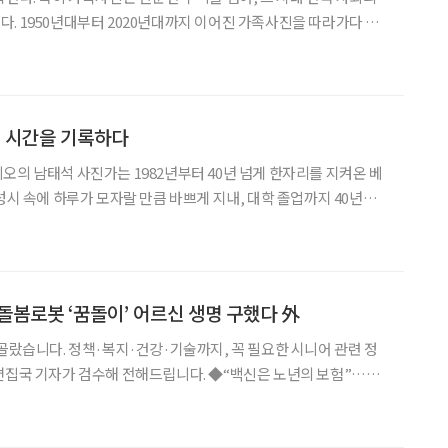
. 1950년대부터 2020년대까지 이어진 가족사진을 따라가다 보
 느낄 수 있다. ◆1950~1990년대 : 정겨운 대가
지만 해도 3세대가 함께 사는 대가족 형
의 시간을 기록하다
오의 남태석 사진가는 1982년부터 40년 넘게 한자리를 지켜온 베
성시 속에 하루가 모자랄 만큼 바쁘게 지내, 대학 졸업까지 40년이
속 가족의 변화를 기록한다. Q. 가족사진 촬영은 언제부
 1990년대부터로 기억합니다. 당시 김영
I 돌봄로봇 ‘꿈돌이’ 어르신 생명 구했다 外
 골랐습니다. 정책·복지·건강·기술까지, 꼭 필요한 시니어 관련 정
가 검수해 전해드립니다. ◆“백신은 노년의 보험”…고
 강조 주한영국대사관·한국GSK 등이 개최한 ‘2025 헬시에이징
은 고령층 백신 접종이 질병·사망률 감소와 의료비 절