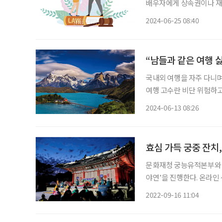
배우자에게 상속권이나 재
에 부여되는 상속권, 재산
2024-06-25 08:40
정해줄 수 없다는 취지다.
다.
“남들과 같은 여행 
국내외 여행을 자주 다니며
여행 고수란 비단 위험하고
취향과 색깔을 갖고 ‘나만
2024-06-13 08:26
효심 가득 궁중 잔치,
문화재청 궁능유적본부와 한
야연’을 진행한다. 온라인 선착순 
경궁 야연은 ‘효심’을 주
2022-09-16 11:04
모를 위해 기획된 프로그램