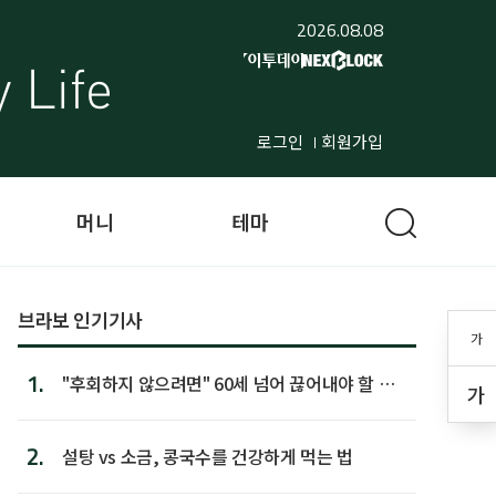
2026.08.08
로그인
회원가입
머니
테마
브라보 인기기사
가
1.
"후회하지 않으려면" 60세 넘어 끊어내야 할 사
가
람 1위
2.
설탕 vs 소금, 콩국수를 건강하게 먹는 법