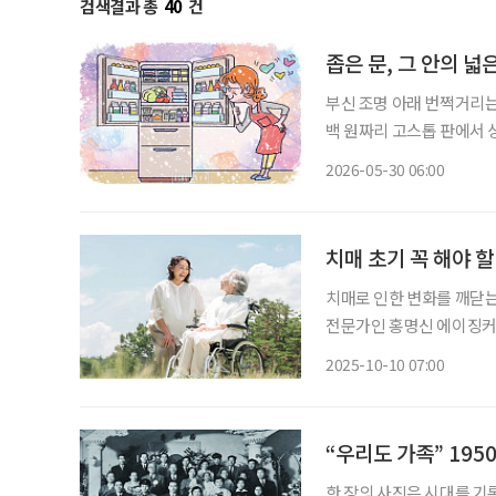
검색결과 총
40
건
좁은 문, 그 안의 넓
부신 조명 아래 번쩍거리는
백 원짜리 고스톱 판에서 
이었다. 딸의 혼수용 전자
2026-05-30 06:00
등 어떻게 사용하는지도 
치매 초기 꼭 해야 할
치매로 인한 변화를 깨닫는
전문가인 홍명신 에이징커뮤
어머니가 올해 75세입니다
2025-10-10 07:00
갖 고생을 다 하셨습니다.
“우리도 가족” 195
한 장의 사진은 시대를 기