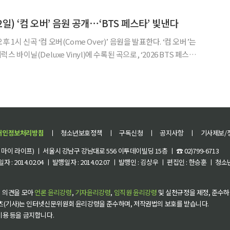
 출범식에는 정강 주에티오피아 한국대사와
일) ‘컴 오버’ 음원 공개⋯‘BTS 페스타’ 빛낸다
 1시 신곡 ‘컴 오버(Come Over)’ 음원을 발표한다. ‘컴 오버’는
럭스 바이닐(Deluxe Vinyl)에 수록된 곡으로, ‘2026 BTS 페스타
으로 공개된다. ‘컴 오버’는 슈가가 프로듀싱에 참여했
디트에 이름을
개인정보처리방침
ㅣ
청소년보호정책
ㅣ
구독신청
ㅣ
공지사항
ㅣ
기사제보/
이 라이프) ㅣ 서울시 강남구 강남대로 556 이투데이빌딩 15층 ㅣ ☎ 02)799-6713
 : 2014.02.04 ㅣ 발행일자 : 2014.02.07 ㅣ 발행인 : 김상우 ㅣ 편집인 : 한승훈 ㅣ
 의견을 모아
언론 윤리강령
,
기자윤리강령
,
임직원 윤리강령
및 실천규정을 제정, 준수하
츠(기사)는 인터넷신문위원회 윤리강령을 준수하며, 저작권법의 보호를 받습니다.
 이용 등을 금지합니다.