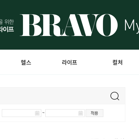
헬스
라이프
컬처
~
적용