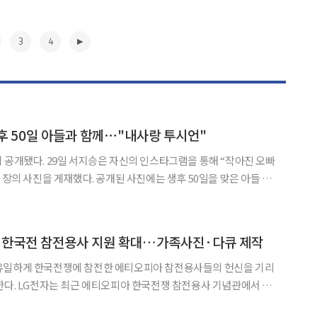
3
4
 50일 아들과 함께⋯"내사랑 투시언"
스타그램을 통해 “작아진 오빠
 공개된 사진에는 생후 50일을 맞은 아들 솔
겼다. 특히 아빠 이시언과 엄마 서지승을 똑닮은 아들 솔민이의 모
길을 끌었다. 또한 서지승은 “내사랑 투시언”이라는 글과 함께 남편
▶
아 한국전 참전용사 지원 확대…가족사진·다큐 제작
유일하게 한국전쟁에 참전한 에티오피아 참전용사들의 헌신을 기리
기념관에서 국
) 월드투게더, 에티오피아 한국전 참전용사협회와 함께 참전용사