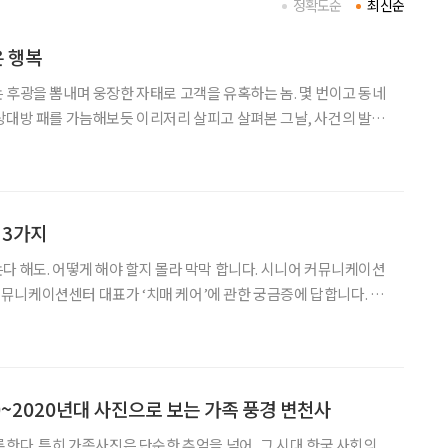
정확도순
최신순
은 행복
 후광을 뽐내며 웅장한 자태로 고객을 유혹하는 놈. 몇 번이고 동네
상대방 패를 가늠해보듯 이리저리 살피고 살펴본 그날, 사건의 발단
제품을 사기 위해 딸과 함께 매장을 찾았다. 로봇 청소기·스타일러
모를 신제품이 한가득. 유독 냉장고는 최신형을 장만해야
 3가지
다 해도. 어떻게 해야 할지 몰라 막막 합니다. 시니어 커뮤니케이션
니케이션센터 대표가 ‘치매 케어’에 관한 궁금증에 답합니다. Q
. 아버지가 일찍 사고로 세상을 떠나면서 저희 남매를 키우느라 온
 저희가 자리 잡은 뒤에는 장사를 접고 손주들을
0~2020년대 사진으로 보는 가족 풍경 변천사
록한다. 특히 가족사진은 단순한 추억을 넘어, 그 시대 한국 사회의