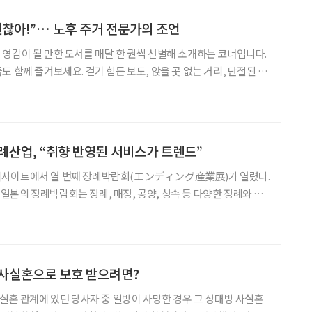
괜찮아!”… 노후 주거 전문가의 조언
영감이 될 만한 도서를 매달 한 권씩 선별해 소개하는 코너입니다.
힘든 보도, 앉을 곳 없는 거리, 단절된 커
 배려는 찾아보기 어렵다. 그러나 희망은 있다. 작은 변화가 시작된
없이 모두를 위한 공간으로 변할 수 있다.
례산업, “취향 반영된 서비스가 트렌드”
도쿄 빅사이트에서 열 번째 장례박람회(エンディング産業展)가 열렸다.
본의 장례박람회는 장례, 매장, 공양, 상속 등 다양한 장례와 종
번 박람회에는 약 160개사가 참여했으며, 1만 3318명이라는 역대
대 방문자가 다녀갔다. 고령자는 늘어나고 있지만 코로나19 이후
 사실혼으로 보호 받으려면?
사실혼 관계에 있던 당사자 중 일방이 사망한 경우 그 상대방 사실혼