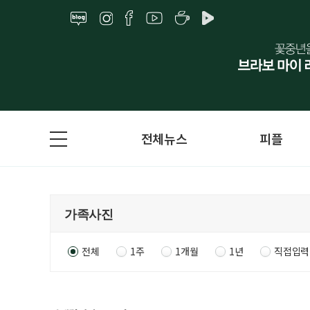
전체뉴스
피플
전체
1주
1개월
1년
직접입력