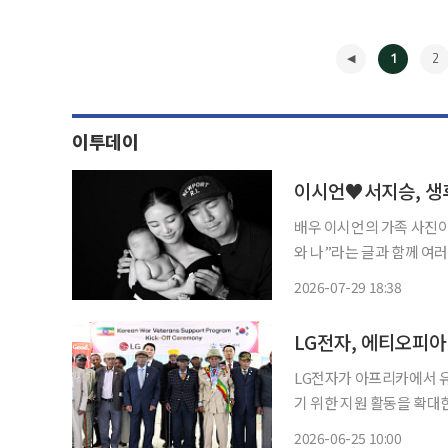
1
2
이투데이
이시언♥서지승, 생후
배우 이시언의 가족 사진이 공개됐다. 29일 서지승은 자신의 인
와 나”라는 글과 함께 여러 장의 사진을 게재했다.
민이와 서지승의 모습이 담
2026-07-29 18:38
습이 눈
◀
LG전자, 에티오피
LG전자가 아프리카에서 
기 위한 지원 활동을 확대한다. LG전자는 최근 에티오피아 한국전쟁 참전용사 
제개발 비정부기구(NGO
2026-06-25 10:00