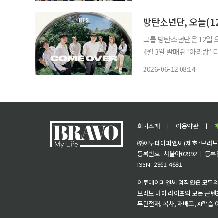
지원 프로젝트 출범식을 열었다고 25일 밝혔다.
양승환
방탄소년단, 오늘(12
그룹 방탄소년단은 12일 오후
4월 3일 발매된 ‘아리랑’ 디
(2026 BTS FESTA)’ 기간을 맞아 음원
2026-06-12 08:14
고 RM과 제이홉도 크레
회사소개
ㅣ
이용약관
ㅣ
㈜이투데이피엔씨 (제호 : 브라보 마
등록번호 : 서울아02992 ㅣ 등록일자
ISSN : 2951-4681
이투데이피엔씨 임직원은 모두의
브라보 마이 라이프의 모든 콘텐
무단전재, 복사, 재배포, AI학습