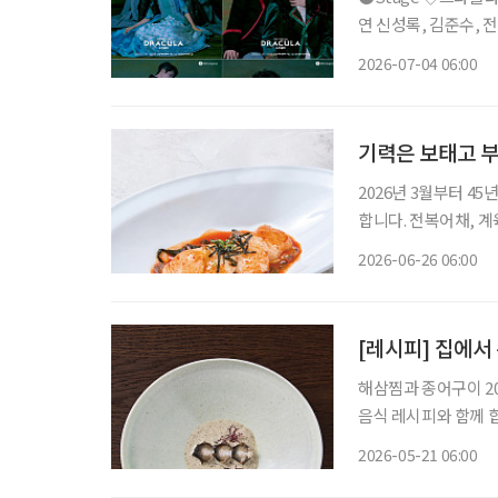
연 신성록, 김준수, 전
사랑받아온 대표 흥행 
2026-07-04 06:00
넘는 세월 동안 단 한
기력은 보태고 부
2026년 3월부터 4
합니다. 전복어채, 계육녹두편 날씨가 더워질수록 입맛은 줄고 몸은
요한 보양식은 무겁고
2026-06-26 06:00
운 한 접시다. 부드러
[레시피] 집에서
해삼찜과 종어구이 20
음식 레시피와 함께 합니다. 손이 많이 갈 것 같아 망설였던 해산물 요리
충분히 해볼 수 있다. 해삼찜과 종어구이는 과정이 복잡해 보이지만 기본만 익히면 초보도 따
2026-05-21 06:00
라 할 수 있는 메뉴다