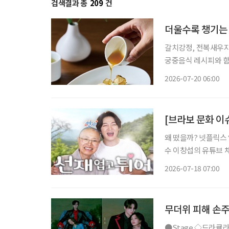
검색결과 총
209
건
더울수록 챙기는
갈치강정, 전복새우지짐 2026년 3월부터 45년 만에 새 단장을 마치고 재개관한
궁중음식 레시피와 함께 합니다. 기온이 오를수록 시니어의
다. 더위에 지친 몸은
2026-07-20 06:00
다. 이럴 때는 영양은
[브라보 문화 이
왜 떴을까? 넷플릭스 
수 이창섭의 유튜브 채널 ‘
은 “이창섭 권력 인정
2026-07-18 07:00
무더위 피해 손주
●Stage ◇드라큘라 일정 7월 10일 ~ 10월 18일 장소 LG아트센터 서울 연출 데이빗 스완 출