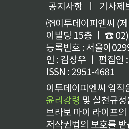
공지사항
ㅣ
기사제
㈜이투데이피엔씨 (제호
이빌딩 15층 ㅣ ☎ 02)
등록번호 : 서울아02992
인 : 김상우 ㅣ 편집인
ISSN : 2951-4681
이투데이피엔씨 임직원
윤리강령
및 실천규정을
브라보 마이 라이프의
저작권법의 보호를 받