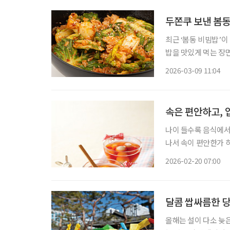
두쫀쿠 보낸 봄동
최근 ‘봄동 비빔밥’이
밥을 맛있게 먹는 장
텐츠 조회수는 500만
2026-03-09 11:04
속은 편안하고,
나이 들수록 음식에서 
나서 속이 편안한가 
지락과 톳을 활용한 
2026-02-20 07:00
달콤 쌉싸름한 당
올해는 설이 다소 늦은