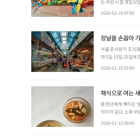
는 어린 시절 생일상을
새 없이 분주했기에,
2026-02-19 07:00
세월이 흘러 설 명절
장날을 손꼽아 
서울 촌사람이 조치원에
까 5일‧15일‧25일
일에 서듯이, 경부선
2026-01-23 07:00
에 동네분들이 가르쳐
채식으로 여는 새
중장년에게 채식은 ‘몸
의미가 깊다. 소화 
식탁이기 때문이다. 
2026-01-13 06:00
이 활용해 바삭하게 