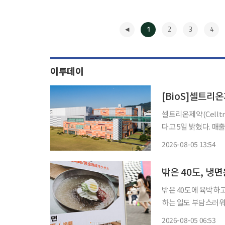
1
2
3
4
이투데이
[BioS]셀트리온
셀트리온제약(Celltr
다고 5일 밝혔다. 매
역대 최대치를 달성했
2026-08-05 13:54
부문에서 670억원의
◀
밖은 40도, 냉
밖은 40도에 육박하고
하는 일도 부담스러워
자들이 찾는 제품도 
2026-08-05 06:53