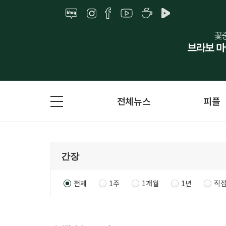
전체뉴스
피플
전체
1주
1개월
1년
직