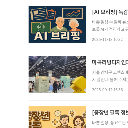
[AI 브리핑] 독
바쁜 일상 속 알짜 뉴
보를 AI가 정리하고 편집국 기자가
증… 고위험군 예방접
2025-11-18 10:32
2일~8일) 전국 의원급
마곡리빙디자인페
서울 강서구 코엑스마
지 열린다. 올해 주제
하는 140여 개 브랜드가
2025-09-12 16:36
지’ 시니어의 감각을 
[중장년 필독 정
바쁜 일상, 풍요로운 