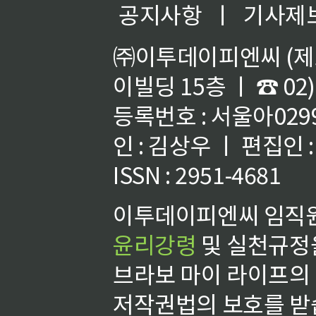
공지사항
ㅣ
기사제
㈜이투데이피엔씨 (제호
이빌딩 15층 ㅣ ☎ 02)
등록번호 : 서울아02992
인 : 김상우 ㅣ 편집인
ISSN : 2951-4681
이투데이피엔씨 임직원
윤리강령
및 실천규정을
브라보 마이 라이프의
저작권법의 보호를 받