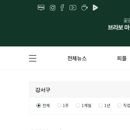
전체뉴스
피플
전체
1주
1개월
1년
직