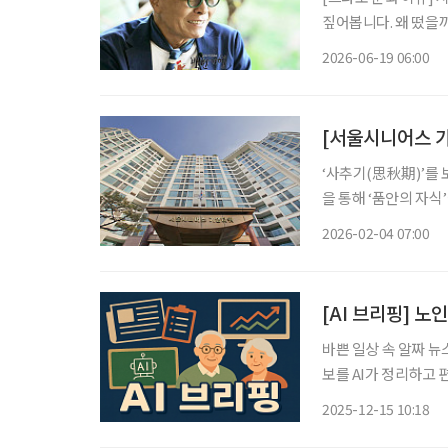
짚어봅니다. 왜 떴을까? 만화가 허영만 화백(79)은 지난 17일 낙상사고로 인한 건강 악화로
활동 중단을 선언했다.
2026-06-19 06:00
만의 백반기행(이하 ‘
[서울시니어스 가
‘사추기(思秋期)’를 
을 통해 ‘품안의 자식
별을 겪으며 혼자 서야 하는 순간이 찾아온다
2026-02-04 07:00
살아온 집에서 계속 생활하
[AI 브리핑] 노
바쁜 일상 속 알짜 뉴
보를 AI가 정리하고 편집국 기자가
금 추가 개혁 필요 15
2025-12-15 10:18
금 수급자의 전체 연금