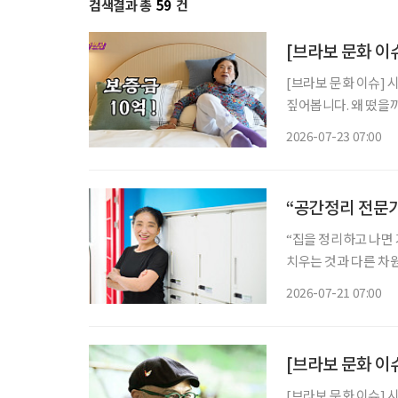
검색결과 총
59
건
[브라보 문화 이
[브라보 문화 이슈] 
짚어봅니다. 왜 떴을까? 초고령사회에 실버타운을 향한 관심이 높아지는 가운데, 실버타운을
조명하는 미디어 콘텐츠
2026-07-23 07:00
원주인공’에서는 더 클
“공간정리 전문가
“집을 정리하고 나면
치우는 것과 다른 차원의 즐거움이었죠.” 서울시
프 공간정리 전문가’ 교육과
2026-07-21 07:00
한 정리·수납 서비스가
[브라보 문화 이
[브라보 문화 이슈] 