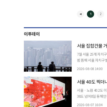
1
2
이투데이
서울 집합건물 거
7월 서울 25개 자치구
뀜 뜸해 서울 자치구별 집합건물(아파트·다세대 등) 매매 시장의 '손바뀜' 속도가 구마다 큰
차이를 보이는 것으로 나타났다. 8일 부동산 정보 앱 집품
2026-08-08 14:00
거래 회전율 데이터를 
◀
서울 40도 찍더니
서울ㆍ노원 40.2도 
38도 넘어8일 동해안 비 시
를 넘어선 데 이어 경
2026-08-07 16:04