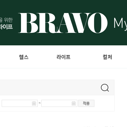
헬스
라이프
컬처
~
적용