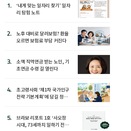
1.
‘내게 맞는 일자리 찾기’ 일자
리 탐험 노트
2.
노후 대비로 달러보험? 환율
오르면 보험료 부담 커진다
3.
소액 직역연금 받는 노인, 기
초연금 수령 길 열린다
4.
초고령사회 ‘제1차 국가인구
전략 기본계획’에 담길 정책
은
5.
브라보 리포트 1호 ‘사오정
시대, 73세까지 일하기 전략’