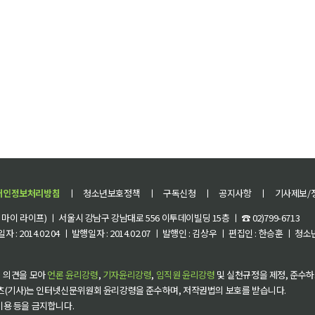
개인정보처리방침
ㅣ
청소년보호정책
ㅣ
구독신청
ㅣ
공지사항
ㅣ
기사제보/
이 라이프) ㅣ 서울시 강남구 강남대로 556 이투데이빌딩 15층 ㅣ ☎ 02)799-6713
 : 2014.02.04 ㅣ 발행일자 : 2014.02.07 ㅣ 발행인 : 김상우 ㅣ 편집인 : 한승훈 ㅣ
 의견을 모아
언론 윤리강령
,
기자윤리강령
,
임직원 윤리강령
및 실천규정을 제정, 준수하
츠(기사)는 인터넷신문위원회 윤리강령을 준수하며, 저작권법의 보호를 받습니다.
 이용 등을 금지합니다.