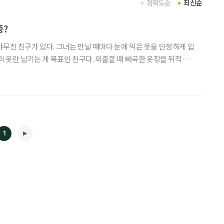
정확도순
최신순
증?
야무진 친구가 있다. 그녀는 만날 때마다 눈에 익은 옷을 단정하게 입
의 옷만 남기는 게 목표인 친구다. 외출할 때 빼곡한 옷장을 뒤적이
툴툴댈 일은 없다고 덤덤히 말하는 친구. 그녀가 그럴 때마다 “무엇을
홀가분한 삶이라 좋겠다”며 끄덕이다가 이내 "쉽지 않
1
◀
▶