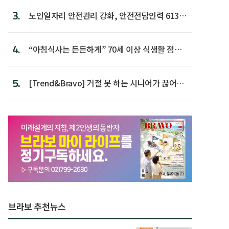
3.
노인일자리 안전관리 강화, 안전전담인력 613명
첫 배치
4.
“아침식사는 든든하게” 70세 이상 식생활 점수
가장 높아
5.
[Trend&Bravo] 거절 못 하는 시니어가 끊어야
할 행동 5
브라보 추천뉴스