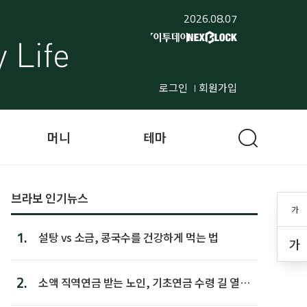
2026.08.07
로그인
회원가입
머니
테마
브라보 인기뉴스
가
1.
설탕 vs 소금, 콩국수를 건강하게 먹는 법
가
2.
소액 직역연금 받는 노인, 기초연금 수령 길 열린
다