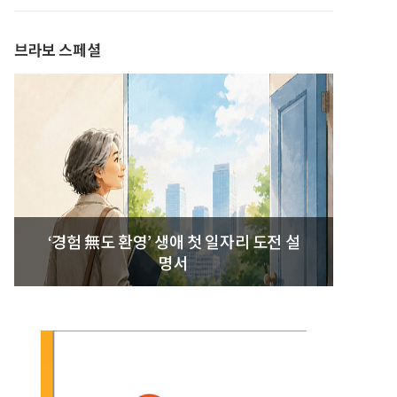
발간
브라보 스페셜
‘경험 無도 환영’ 생애 첫 일자리 도전 설
명서