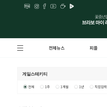
전체뉴스
피플
전체
1주
1개월
1년
직접입력