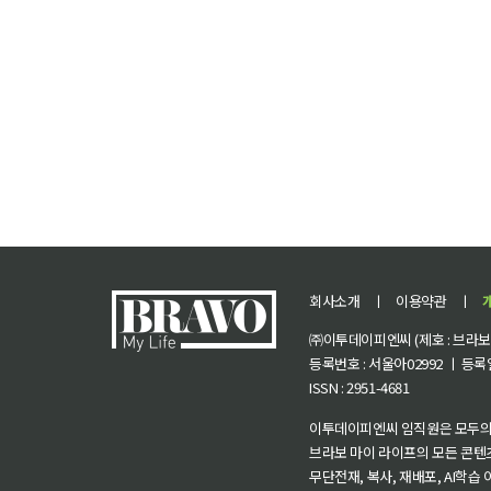
회사소개
ㅣ
이용약관
ㅣ
㈜이투데이피엔씨 (제호 : 브라보 마
등록번호 : 서울아02992 ㅣ 등록일자
ISSN : 2951-4681
이투데이피엔씨 임직원은 모두의
브라보 마이 라이프의 모든 콘텐
무단전재, 복사, 재배포, AI학습