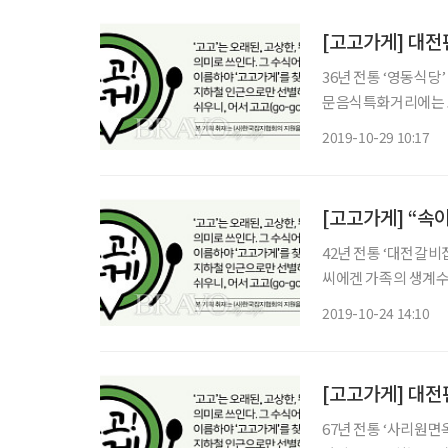
[고고가게] 대전
36년 전통 ‘영동식당’ 서대전네거리역 인근, ‘맛동네길’이라 불리는 계백로와 계룡로 사이 
문음식특화거리에는 
비롯한 염소전골, 토
2019-10-29 10:17
식점’, ‘3대·30년 
[고고가게] “속
42년 전통 ‘대전갈비집’ 가족 외식 단골 메뉴인 돼지갈비가 ‘대전갈비집’ 주인장 이
씨에겐 가족의 생계수단
연탄불 두 개를 놓고 
2019-10-24 14:10
낄 법도 한데 주인장은
[고고가게] 대전
67년 전통 ‘사리원면옥’ 지역마다 평양냉면 노포들이 있지만, 대전에서 ‘평양냉면’