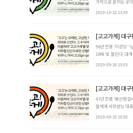
가락으로 꼽히는 곳이 
가 6·25전쟁 직후 
2019-10-22 13:39
렀다. 사리원면옥은
[고고가게] 대구편
56년 전통 ‘미성당’ ‘납작만두’는 동인동찜갈비, 무침회, 복어불고기 등과 함께 이른바 ‘대구
10味’로 불린다. 대
만두는 그 반대라고 보
2019-09-26 15:03
부분이다. 무슨 맛으
[고고가게] 대구
47년 전통 ‘봉산찜갈비’ 대구광역시청 인근 ‘동인동 찜갈비골목’은 지역민을 비롯
들에게 사랑받는 대표
비’를 맛볼 수 있다.
2019-09-25 10:30
노동자들의 끼니를 