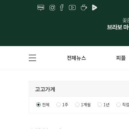
전체뉴스
피플
전체
1주
1개월
1년
직