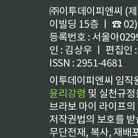
㈜이투데이피엔씨 (제호
이빌딩 15층 ㅣ ☎ 02)
등록번호 : 서울아02992
인 : 김상우 ㅣ 편집인
ISSN : 2951-4681
이투데이피엔씨 임직원
윤리강령
및 실천규정을
브라보 마이 라이프의
저작권법의 보호를 받
무단전재, 복사, 재배포