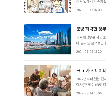
식탁 앞에서 가족과 
사쿠라 이사미는 바로
2025-09-17 07:00
と思い出めぐりごはん)
분양 허락한 정부
기획재정부는 지난 2
다. 골자를 살펴보면
를 풀어 토지·건물을
2024-07-24 11:20
의 진입을 촉진한다는
日 고가 시니어타운 
2022년부터 일본 전체
령자(75세 이상)로 편
이 이미 후기 고령자다. 그런데 일본 고령자의 80%는 간호·돌봄이 필요하지 않은 건
2022-09-14 18:06
령자다. 일본 정부로