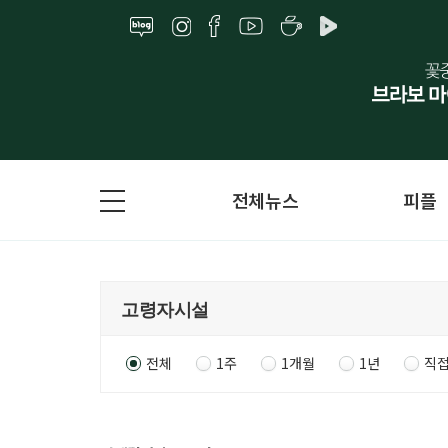
전체뉴스
피플
전체
1주
1개월
1년
직