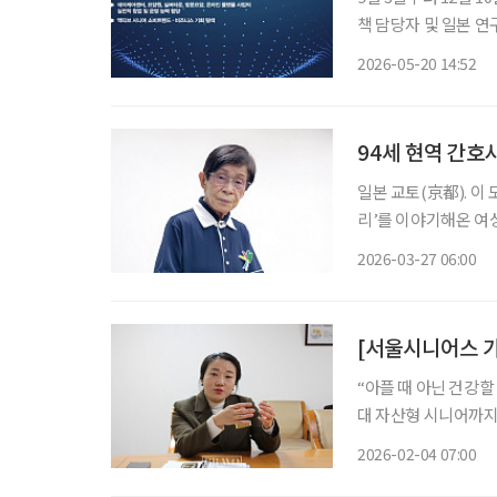
책 담당자 및 일본 연구자 등 한
대응할 실버산업 전문 인재 양성에 나선다. 숙
2026-05-20 14:52
비즈니스 최고전문가과
94세 현역 간호사
일본 교토(京都). 이
리’를 이야기해온 여성
을 하고, 글을 쓰는 현역
2026-03-27 06:00
래 일하는 ‘고령의 간
“아플 때 아닌 건강할
대 자산형 시니어까지 수요 확대 "가양타워 입주자 평균 연령
으로는 더 낮아질 겁니다.
2026-02-04 07:00
스 가양타워 운영을 