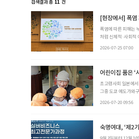
검색결과 총
11
건
[현장에서] 폭염
폭염에 따른 피해는 
처럼 신체적·사회적 
집중된다. 독일과 일본, 한국은 고령층을 주요 기후위기 취약계층으로 보고 시설 개선과 안부
2026-07-25 07:00
어린이집 품은 ‘
초고령사회 일본에서는
그중 도쿄 에도가와구
례로 주목받는다. 고토엔은 고령자 돌봄 공간과 어린이집, 장애인 지원 시설이 한 공간에 공존
2026-07-20 09:56
숙명여대, ‘제2
9월 3일부터 12월