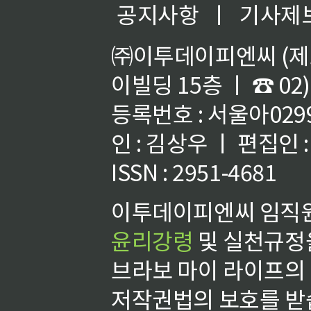
공지사항
ㅣ
기사제
㈜이투데이피엔씨 (제호
이빌딩 15층 ㅣ ☎ 02)
등록번호 : 서울아02992
인 : 김상우 ㅣ 편집인
ISSN : 2951-4681
이투데이피엔씨 임직원
윤리강령
및 실천규정을
브라보 마이 라이프의
저작권법의 보호를 받