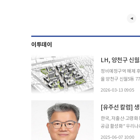
이투데이
LH, 양천구 신
정비예정구역 해제 후 12년 
울 양천구 신월5동 7
대상지는 면적 5만38
2026-03-13 09:05
최고 14층 규모 공동주
[유주선 칼럼] 
한국, 저출산‧고령화
공급 활성화” 우리나라 생명보험사 지난해 12월 31일 현재 시장 개황을 보면, 당기순이익은
5조6000억 원으로 전
2025-06-07 10:00