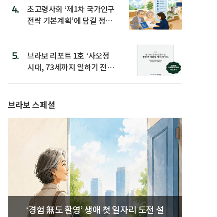
4.
초고령사회 ‘제1차 국가인구
전략 기본계획’에 담길 정책
은
5.
브라보 리포트 1호 ‘사오정
시대, 73세까지 일하기 전략’
발간
브라보 스페셜
‘경험 無도 환영’ 생애 첫 일자리 도전 설