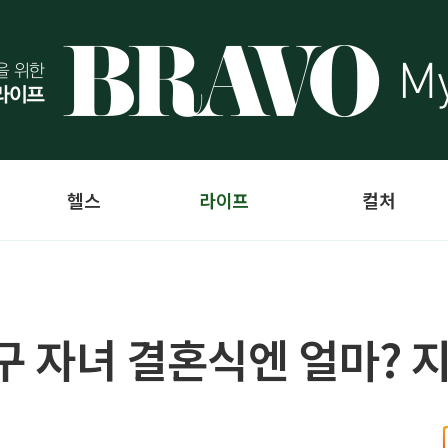
헬스
라이프
컬처
 친구 자녀 결혼식엔 얼마? 