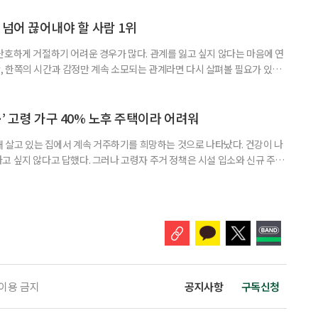
밖에 섞여 있는 ‘첫 취업’, ‘경력 단절’ 생산인구가 줄어드는 상황에서 삶의
가 자원이다. 박경하 한국노인인력개발원 선임연구위
 넘어 끊어내야 할 사람 1위
단호하게 거절하기 어려운 경우가 많다. 관계를 잃고 싶지 않다는 마음에 연
 한쪽의 시간과 감정만 계속 소모되는 관계라면 다시 살펴볼 필요가 있다.
연락하거나, 만날 때마다 자신의 이야기만 늘어놓는 사람은 상대를 동등한
 창구로 대할 수 있다. 걱정을 가장해 자존감을 깎아내리고 도움을 당연하
바꾸는 행동도 건강한 관계와는 거리가 멀다. 믿고 털어놓은 개인사나 약점을
’ 고령 가구 40% 노후 주택이라 어려워
재 살고 있는 집에서 계속 거주하기를 희망하는 것으로 나타났다. 건강이 나
고 싶지 않다고 답했다. 그러나 고령자 주거 정책은 시설 입소와 신규 주택
 시행을 계기로 집수리부터 퇴원 후 임시 거처, 방문 돌봄까지 연결하는 주거
나왔다. 6일 건축공간연구원(AURI)이 발간한 ‘건축과 도시 공간’ 2026년
 고령자 주거-돌봄 협업 체계 구축 방안’ 보고서는 고
 이용 금지
공지사항
구독신청