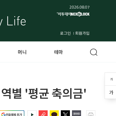
2026.08.07
로그인
회원가입
머니
테마
가
지역별 '평균 축의금'
가
선호매체 추가