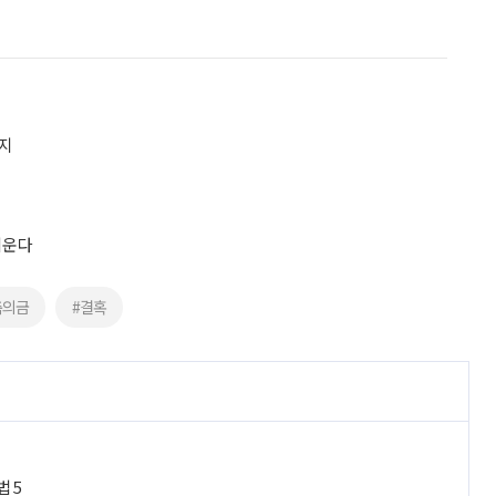
가지
키운다
축의금
#결혹
법 5