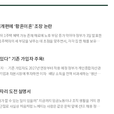
제개편에 ‘황혼이혼’ 조장 논란
뒤 1주택 혜택 가능 존재 해로에 노후 부담 증가 막아야 정부가 3일 발표한
주택자의 세 부담을 낮추는 데 초점을 맞추면서, 각각 집 한 채를 보유한
것보다 이혼이 경제적으로 유리해질 수 있다는 분석이 나온다. 종합부동산
1주택 공제와 세액공제 적용 여부는 부부를 하나의 세대로 묶어 판단한다. 부
 세대가 두 채를 가진 것으로 보지만, 실제 이혼해 주거와 생계를 분
수 있다” 기존 가입자 주목!
폐지…. 기존 가입자도 2027년 연장부터 적용 예정 정부가 개인종합자산관
내 기업과 자본시장에 투자하면 이자· 배당 소득을 전액 비과세하는 ‘생산적
소득 이하 청년에게는 납입액의 10%를 소득공제 해주는 방안도 추진한다. 다만
 주목해야 한다. 그동안 사용하지 않고 쌓아둔 ISA 납입한도가 사라질 수 있
개편안이 국회 통과 후 그대로 시행된다면 법 시행 전 본
일자리 도전 설명서
내가 할 수 있는 일이 있을까.” 지금까지 임금노동이나 조직 생활을 거의 경
력 단절로 사실상 처음처럼 느껴지는 사람은 같은 문턱 앞에 선다. 채용 정보를
업무 지시, 동료 관계까지 낯설다. 이들에게 필요한 것은 ‘용기를 내라’는 말