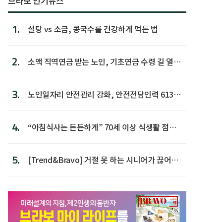
브라보 인기뉴스
1.
설탕 vs 소금, 콩국수를 건강하게 먹는 법
2.
소액 직역연금 받는 노인, 기초연금 수령 길 열린
다
3.
노인일자리 안전관리 강화, 안전전담인력 613명
첫 배치
4.
“아침식사는 든든하게” 70세 이상 식생활 점수
가장 높아
5.
[Trend&Bravo] 거절 못 하는 시니어가 끊어야
할 행동 5