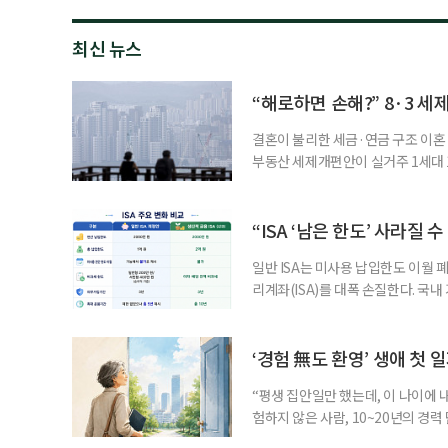
최신 뉴스
“해로하면 손해?” 8·3 세
결혼이 불리한 세금·연금 구조 이혼 
부동산 세제개편안이 실거주 1세대 1
고령 부부에게는 혼인을 유지하는 
세는 개인별로 부과하지만, 1세대 
부가 각자 집 한 채씩을 보유하면 한
“ISA ‘남은 한도’ 사라질 
일반 ISA는 미사용 납입한도 이월 
리계좌(ISA)를 대폭 손질한다. 국
금융 ISA’를 새로 만들고, 일정 
기존 ISA 가입자라면 이번 개편안에
기 때문이다. 지난 3일 발표된 세제
‘경험 無도 환영’ 생애 첫 
“평생 집안일만 했는데, 이 나이에 
험하지 않은 사람, 10~20년의 경
찾고 이력서를 쓰는 일부터 출퇴근, 