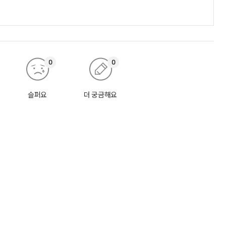
0
0
슬퍼요
더 궁금해요