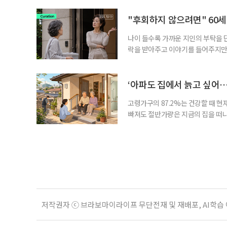
보다 부담을 낮춘 진입 경로다. 통계 
경험이 풍부한 고령자는 중요한 국
"후회하지 않으려면" 60세
나이 들수록 가까운 지인의 부탁을 
락을 받아주고 이야기를 들어주지만,
평소에는 무심하다가 필요할 때만 
관계가 아닌 편리한 도움이나 감정의
게 여기며, 거절하는 순간 태도를 
‘아파도 집에서 늙고 싶어…
다
고령가구의 87.2%는 건강할 때 현
빠져도 절반가량은 지금의 집을 떠나
공급에 무게가 실려 있다. 통합돌봄
지원 체계를 구축해야 한다는 제언이 
여름호에 실린 ‘통합돌봄 시행에 따른
저작권자 ⓒ 브라보마이라이프 무단전재 및 재배포, AI학습