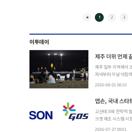
1
2
3
이투데이
제주 더위 언제
제주 일부 지역에서 25일 연속 열
저녁부터 이날 아침까지 
을 기록했다. 올해 지점별 열대야 일수는 제주 25일, 서귀포 24일, 고산 21일, 성산 16일이다.
2026-08-01 08:10
제주에서는 지난달 7
◀
엡손, 국내 스
고산테크와 전략적 협
크젯 제조 시스템 시장 확장 추진 세이코 엡손 주식회사(엡손)는 2
Corporation과 
2026-07-27 09:01