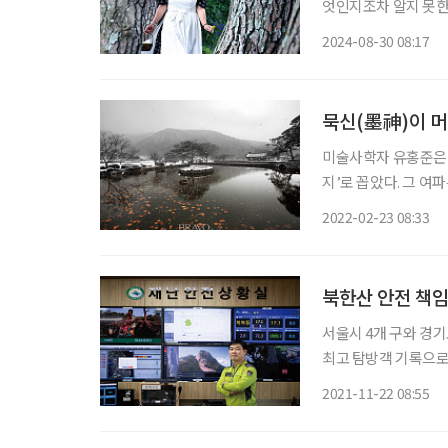
엇인지조차 알지 못한
믈리에 황혜경(47, 
2024-08-30 08:17
한다. 귀촌을 통해 드
묵신(墨神)이 머
미술사학자 유홍준은 
지’로 꼽았다. 그 여
도 문화의 끌텅과 태깔
2022-02-23 08:33
(畵)·창(唱)·무속의
북한산 안전 책임
서울시 4개 구와 경기
최고 탐방객 기록으로 
이 뛰어나지만, 북한
2021-11-22 08:55
전 세계에서 산악사고