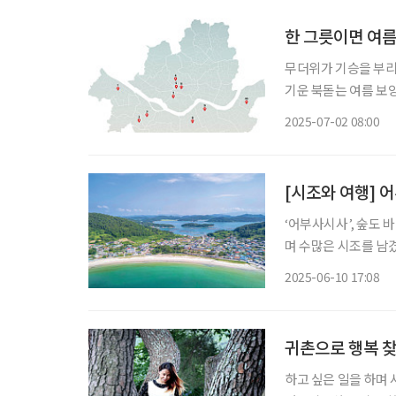
한 그릇이면 여름
무더위가 기승을 부리는
기운 북돋는 여름 보양 여행을
지 국산 잡곡과 5년근
2025-07-02 08:00
동) 2.
[시조와 여행] 
‘어부사시사’, 숲도 바다도 먹거리도 보길도 
며 수많은 시조를 남겼
은 ‘어부사시사’다.
2025-06-10 17:08
이곳에 머물렀다. 1
귀촌으로 행복 찾
하고 싶은 일을 하며 