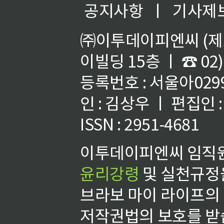
공지사항
ㅣ
기사제
㈜이투데이피엔씨 (제호
이빌딩 15층 ㅣ ☎ 02)
등록번호 : 서울아02992
인 : 김상우 ㅣ 편집인
ISSN : 2951-4681
이투데이피엔씨 임직원
윤리강령
및 실천규정을
브라보 마이 라이프의
저작권법의 보호를 받