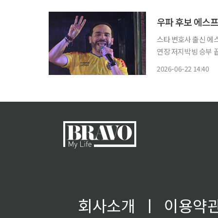
‘고산테크’에 추가 투
우파 후보 에스프
스타 변호사 출신 에
연장 저지박빙 승부 끝 승리…향후 
우파로 분류되는 아벨
2026-06-22 14:40
회사소개
ㅣ
이용약