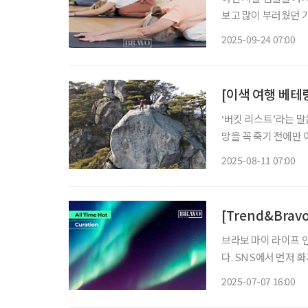
보고 많이 부러웠던 
하는 데는 마음이 동
2025-09-24 07:00
[이색 여행 베테랑
‘버킷 리스트’라는 말은
망을 꼭 죽기 전에만 
꿈꿔온 여행을 더는 
2025-08-11 07:00
[Trend&Bra
브라보 마이 라이프
다. SNS에서 먼저
전합니다. 전국 곳곳에 폭염경보가 내려지고, 온열질환 주의보까지 발령된 가운데 ‘어디로 도
2025-07-07 16:00
망가야 하나’가 현실적