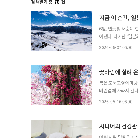
검색결과 총
78
건
지금 이 순간, 
6월, 연둣빛 새순이
어낸다. 하지만 ‘일
기다리고 있다. 해발 3000m급 고봉들이 병풍처럼 이어진 일본의 ‘다테야마 구로베 알펜루
2026-06-07 06:00
트’. 일 년 중 절반 
꽃바람에 실려 온
봄은 도둑고양이마냥 
바람결에 사라져 간다.
한다. 바야흐로 꽃철이다. 굳이 멀리 떠나지 않아도 된다. 읽을거리 하나쯤 담
2026-05-16 06:00
한 병, 교통카드 한 
시니어의 건강관
어린 시절 덤벨을 가지