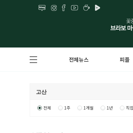
전체뉴스
피플
전체
1주
1개월
1년
직