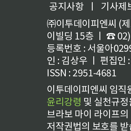
공지사항
ㅣ
기사제
㈜이투데이피엔씨 (제호
이빌딩 15층 ㅣ ☎ 02)
등록번호 : 서울아02992
인 : 김상우 ㅣ 편집인
ISSN : 2951-4681
이투데이피엔씨 임직원
윤리강령
및 실천규정을
브라보 마이 라이프의
저작권법의 보호를 받