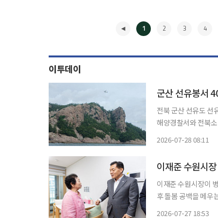
1
2
3
4
이투데이
군산 선유봉서 4
전북 군산 선유도 선유봉
해양경찰서와 전북소방
봉 인근에서 “사진을
2026-07-28 08:11
◀
이재준 수원시장
이재준 수원시장이 병
후 돌봄 공백을 메우는 '새빛돌봄
페이스북을 통해 밝힌
2026-07-27 18:53