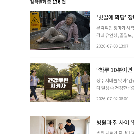
검색결과 총
136
건
'빗길에 꽈당' 
본격적인 장마가 시작
각과 유연성, 골밀도
이 어렵다. 게다가 
2026-07-08 13:07
균형잡기가 어려워, 
“하루 10분이면
장수 시대를 맞아 ‘건
다 일상 속 건강한 
균형 잡힌 식사와 규칙적인 운동, 
2026-07-02 06:00
식 PD(본지 5월호 
병원과 집 사이 ‘
병원 치료가 끝났다고