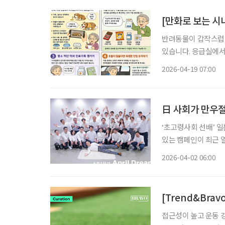
[만화로 보는 시
반려동물이 갑작스럽게
있습니다. 응급실에서
한 단서가 되기 때문
2026-04-19 07:00
단과 처치로 이어집니다. 김진경 수의사가 하나더넥스트에 게재한 글에 따르면
는
日 사회가 만우절
‘초고령사회 선배’ 일
있는 캠페인이 최근 열
‘April Dream’
2026-04-02 06:00
인이다. 기업·지자체
[Trend&Bra
접근성이 높고 운동 