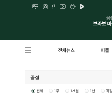
전체뉴스
피플
전체
1주
1개월
1년
직