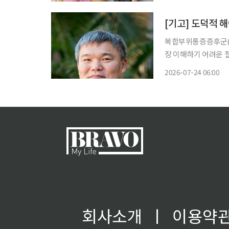
[기고] 도덕적 
복합부위통증증후군(CRP
장 이해하기 어려운 
증이 지속되며, 피부 색
2026-07-24 06:00
무엇보다 CRPS를 
회사소개
ㅣ
이용약