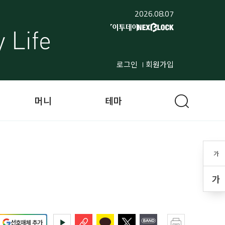
2026.08.07
로그인
회원가입
머니
테마
가
가
선호매체 추가