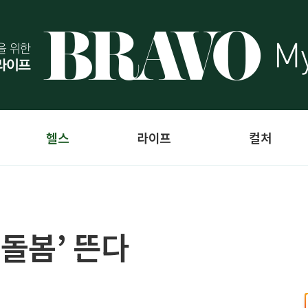
헬스
라이프
컬처
 돌봄’ 뜬다