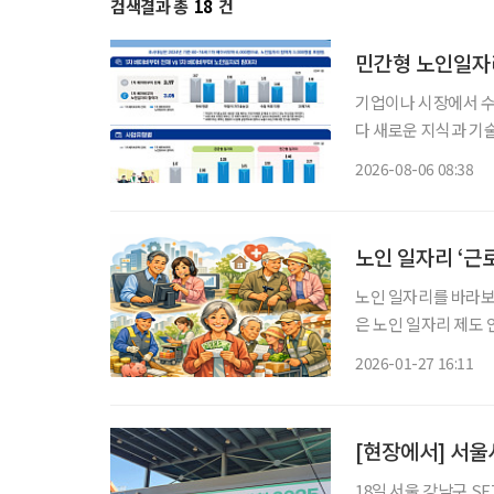
검색결과 총
18
건
민간형 노인일자리
기업이나 시장에서 
다 새로운 지식과 기
소득 지원에 그치지 
2026-08-06 08:38
나온다. 한국노
노인 일자리 ‘근
노인 일자리를 바라보
은 노인 일자리 제도 
기 노년층(75세 이
2026-01-27 16:11
18일 서울 강남구 SE