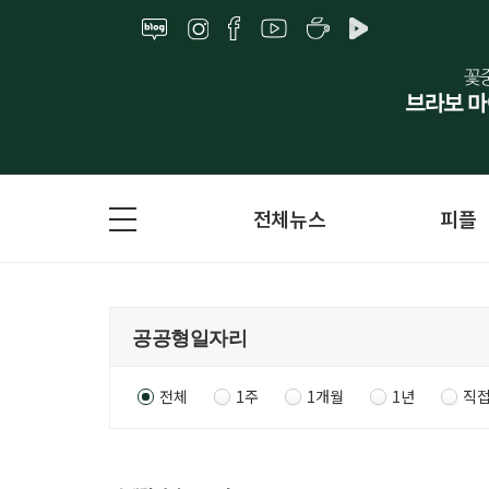
전체뉴스
피플
전체
1주
1개월
1년
직