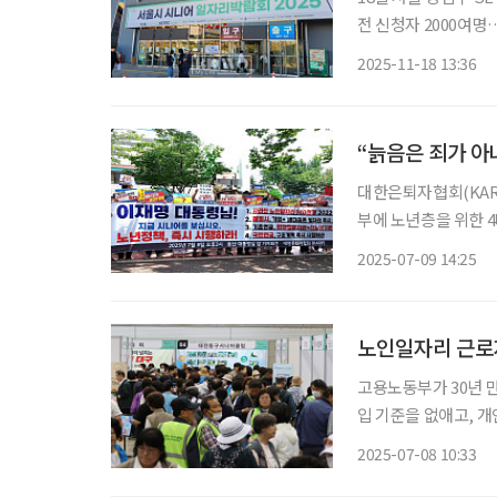
전 신청자 2000여
체험관 구성 아침 기온이 영하권으로 떨어진 18일 오전 새로운 일자리를 찾기 위한 시니어들
2025-11-18 13:36
이 서울 강남구에 있는
대한은퇴자협회(KAR
부에 노년층을 위한 4대 정책을 
협회 회원 수십 명이
2025-07-09 14:25
래 자산”임을 강조했
노인일자리 근로
고용노동부가 30년 만
입 기준을 없애고, 
세청 소득자료를 활용
2025-07-08 10:33
이 될 전망이다. 고용