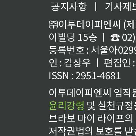
공지사항
ㅣ
기사제
㈜이투데이피엔씨 (제호
이빌딩 15층 ㅣ ☎ 02)
등록번호 : 서울아02992
인 : 김상우 ㅣ 편집인
ISSN : 2951-4681
이투데이피엔씨 임직원
윤리강령
및 실천규정을
브라보 마이 라이프의
저작권법의 보호를 받