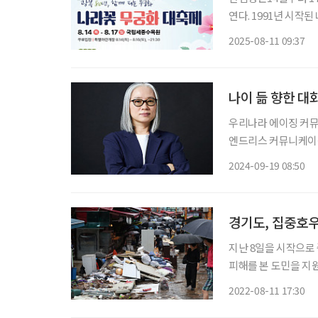
연다. 1991년 시작
피는 시기에 열린다.
2025-08-11 09:37
누는 자리다
나이 듦 향한 대
우리나라 에이징 커뮤
엔드리스 커뮤니케이션
션이 자리 잡을 수 있
2024-09-19 08:50
다. 에이징 커뮤니
경기도, 집중호
지난 8일을 시작으로
피해를 본 도민을 지
내했다. 11일 경기도에 따르면 건축물(주택·상가·사무실·공장 등), 자동차, 기계장비 등이 홍
2022-08-11 17:30
수 등의 천재지변으로