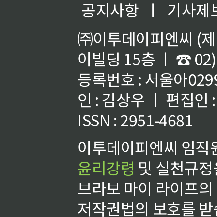
공지사항
ㅣ
기사제
㈜이투데이피엔씨 (제호
이빌딩 15층 ㅣ ☎ 02)
등록번호 : 서울아02992
인 : 김상우 ㅣ 편집인
ISSN : 2951-4681
이투데이피엔씨 임직원
윤리강령
및 실천규정을
브라보 마이 라이프의
저작권법의 보호를 받