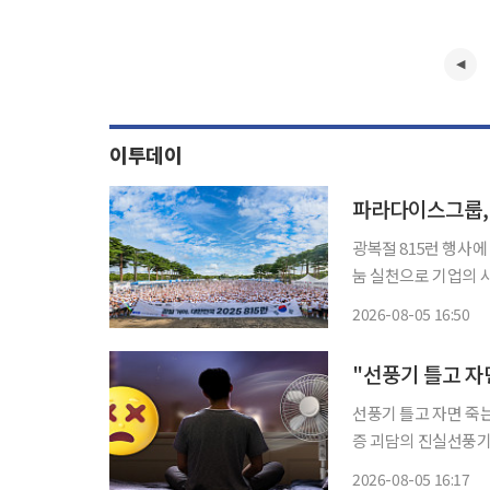
이투데이
파라다이스그룹, 
광복절 815런 행사에
눔 실천으로 기업의 사회적 책임 이행 파라다이스그
위한 기부 행사를 후원한다. 파라다이스그룹은 5일 한국해비타트가 주
2026-08-05 16:50
한민국 2026 815
"선풍기 틀고 자
선풍기 틀고 자면 죽
증 괴담의 진실선풍기보다 
러다 죽는다 엄마의 엄마, 그 엄마에게서 들어왔던 여름 괴담. 열대야로 괴로웠던 날에도 꼭
2026-08-05 16:17