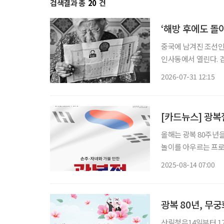
검색결과 총
20
건
‘해방 후에도 돌
중국에 남겨진 조선인 
인사동에서 열린다. 
안세홍 사진전 ‘뒤안길에 새긴
2026-07-31 12:15
보여주는 전시는 아니다
[카드뉴스] 광복
올해는 광복 80주년
놀이를 아우르는 프로
중장년층에게는 역사적
2025-08-14 07:00
울 도심에서는 대규모
광복 80년, 무
산림청은14일부터 1