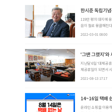
한시준 독립기념관
119만 평의 대지에 
음이 절로 뭉클해진다. 
을 앞두고 천안 독립기
2022-03-01 08:00
‘그땐 그랬지’와
지난달 6일 ‘대체공휴
체공휴일이 되면서 시
고픈 시니어에게 안전
2021-08-13 17:17
14~16일 택배
온라인 쇼핑을 이용하는