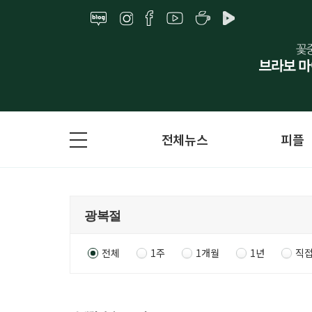
전체뉴스
피플
전체
1주
1개월
1년
직