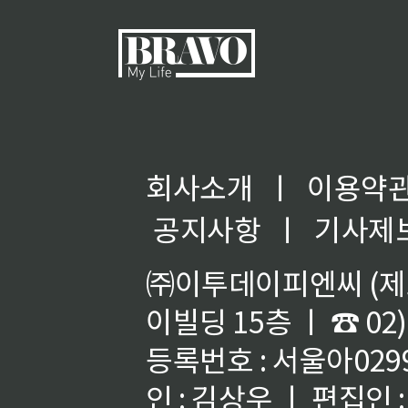
회사소개
ㅣ
이용약
공지사항
ㅣ
기사제
㈜이투데이피엔씨 (제호
이빌딩 15층 ㅣ ☎ 02)
등록번호 : 서울아02992
인 : 김상우 ㅣ 편집인