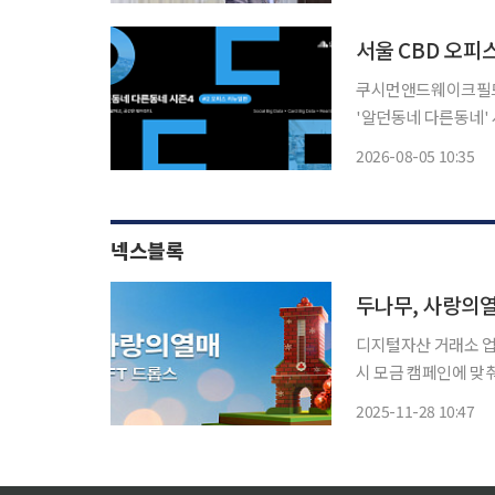
다. 이재명 대통령이
서울 CBD 오피
쿠시먼앤드웨이크필드 
'알던동네 다른동네'
크필드가 독점 보유한
2026-08-05 10:35
넥스블록
두나무, 사랑의열
디지털자산 거래소 
시 모금 캠페인에 맞춰
나무는 28일 NFT 
2025-11-28 10:47
밝혔다. 이번 프로젝