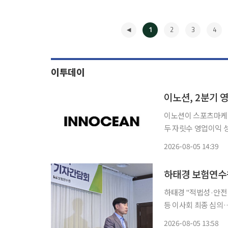
1
2
3
4
이투데이
이노션, 2분기 
이노션이 스포츠마케팅
두 자릿수 영업이익 성장세를 이어갔다. 이노션은 올
억원, 당기순이익 36
2026-08-05 14:39
은 22.4%, 당기순이
◀
하태경 "적법성·안전장
등 이사회 최종 심의…판단 결과 주목 하태경 보험연수
발 및 합작투자 사업
2026-08-05 13:58