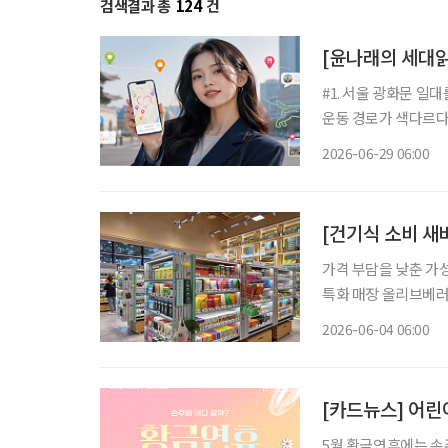
검색결과 총
124
건
[윤나래의 세대읽
#1. 서울 광화문 일
운동 경로가 색다르다.
아지 한 마리를 완성
2026-06-29 06:00
를 설정한다
[건기식 소비 새
가격 부담을 낮춘 가
특화 매장 올리브베러
형 약국, 간편한 검
2026-06-04 06:00
이 약국 안팎으로 넓
[카드뉴스] 어린이
5월 황금연휴에는 손주