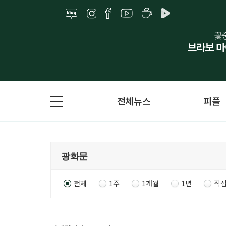
전체뉴스
피플
전체
1주
1개월
1년
직