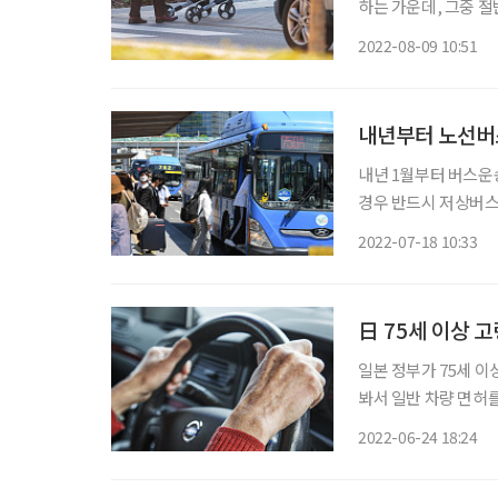
하는 가운데, 그중 절반 이상이 
증진법 제25조’에 
2022-08-09 10:51
하는데, 전국민을 대상
내년부터 노선버스
내년 1월부터 버스
경우 반드시 저상버스
의무화하기 위한 세부
2022-07-18 10:33
오는 19일부터 입법예
日 75세 이상 
일본 정부가 75세 이
봐서 일반 차량 면허
허가받을 수 있다. 아사히 신문에 따르면 지난 5월 13일부터 고령운전자를 대상으로 한정 면
2022-06-24 18:24