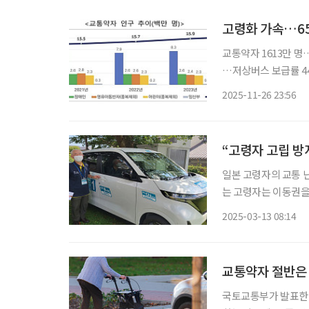
고령화 가속…65
교통약자 1613만 
…저상버스 보급률 44% 우리 사회의 고령화가 빠르게 진행되면서 교통약자 규모
명을 넘었다. 국토교통부는 ‘2024년 교통약자 이동편의 실태조사’를 통해 지난해 말 기준 교
2025-11-26 23:56
통약자는 총인구 5122
“고령자 고립 방
일본 고령자의 교통 
는 고령자는 이동권을
응답형(온디맨드, On
2025-03-13 08:14
시간과 장소에 맞춰 
교통약자 절반은 
국토교통부가 발표한 