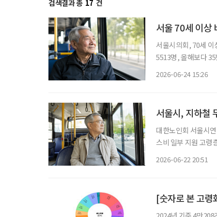
검색결과 총
17
건
서울 70세 이상
서울시의회, 70세 이
5513명, 올해보다 3
예상 서울시의회가 70세 이상 고령층의 버스 무임승차를 위한 조례안을 통과시켰다. 서울시
2026-06-24 15:26
가 지하철 무임승차 연
서울시, 지하철 
대한노인회 서울시연합
스비 일부 지원 고령층의 지하철 무임승차 나이를 상향 조정하는 등 어르신 대중교통 정책을
개편하는 공론의 장이 마련된다. 22일 서울시에 따르면 
2026-06-22 20:51
근 ‘어르신 대중교통 
2024년 기준 4만20