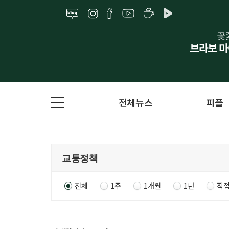
전체뉴스
피플
전체
1주
1개월
1년
직