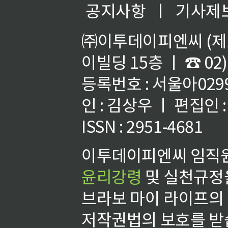
공지사항
ㅣ
기사제
㈜이투데이피엔씨 (제호
이빌딩 15층 ㅣ ☎ 02)
등록번호 : 서울아02992
인 : 김상우 ㅣ 편집인
ISSN : 2951-4681
이투데이피엔씨 임직원
윤리강령
및 실천규정을
브라보 마이 라이프의
저작권법의 보호를 받