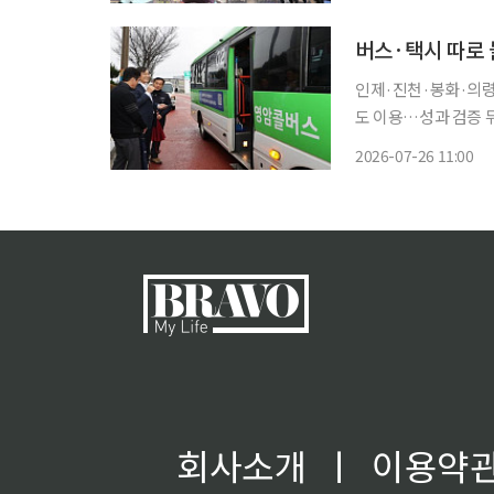
수도권 공항으로 입국
버스·택시 따로 
인제·진천·봉화·의령
도 이용…성과 검증 뒤 전국 82개 군 확대 2020
스가 다니지 않거나 하
2026-07-26 11:00
택시가 따로 움직여 
회사소개
ㅣ
이용약