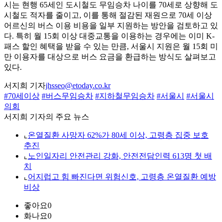
시는 현행 65세인 도시철도 무임승차 나이를 70세로 상향해 도
시철도 적자를 줄이고, 이를 통해 절감된 재원으로 70세 이상
어르신의 버스 이용 비용을 일부 지원하는 방안을 검토하고 있
다. 특히 월 15회 이상 대중교통을 이용하는 경우에는 이미 K-
패스 할인 혜택을 받을 수 있는 만큼, 서울시 지원은 월 15회 미
만 이용자를 대상으로 버스 요금을 환급하는 방식도 살펴보고
있다.
서지희 기자
jhsseo@etoday.co.kr
#70세이상
#버스무임승차
#지하철무임승차
#서울시
#서울시
의회
서지희 기자의 주요 뉴스
⌞
온열질환 사망자 62%가 80세 이상, 고령층 집중 보호
추진
⌞
노인일자리 안전관리 강화, 안전전담인력 613명 첫 배
치
⌞
어지럽고 힘 빠진다면 위험신호, 고령층 온열질환 예방
비상
좋아요
0
화나요
0