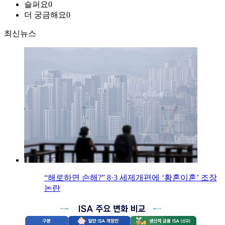
슬퍼요
0
더 궁금해요
0
최신뉴스
“해로하면 손해?” 8·3 세제개편에 ‘황혼이혼’ 조장
논란