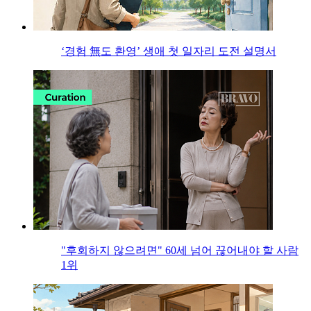
‘경험 無도 환영’ 생애 첫 일자리 도전 설명서
"후회하지 않으려면" 60세 넘어 끊어내야 할 사람
1위