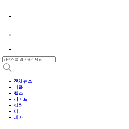
전체뉴스
피플
헬스
라이프
컬처
머니
테마