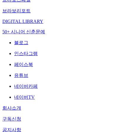
브라보리포트
DIGITAL LIBRARY
50+ 시니어 신춘문예
블로그
인스타그램
페이스북
유튜브
네이버카페
네이버TV
회사소개
구독신청
공지사항