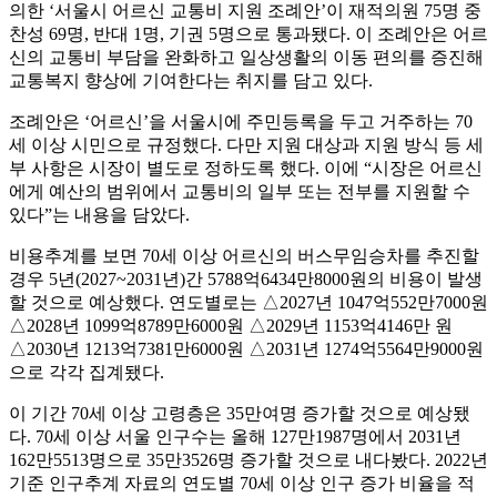
의한 ‘서울시 어르신 교통비 지원 조례안’이 재적의원 75명 중
찬성 69명, 반대 1명, 기권 5명으로 통과됐다. 이 조례안은 어르
신의 교통비 부담을 완화하고 일상생활의 이동 편의를 증진해
교통복지 향상에 기여한다는 취지를 담고 있다.
조례안은 ‘어르신’을 서울시에 주민등록을 두고 거주하는 70
세 이상 시민으로 규정했다. 다만 지원 대상과 지원 방식 등 세
부 사항은 시장이 별도로 정하도록 했다. 이에 “시장은 어르신
에게 예산의 범위에서 교통비의 일부 또는 전부를 지원할 수
있다”는 내용을 담았다.
비용추계를 보면 70세 이상 어르신의 버스무임승차를 추진할
경우 5년(2027~2031년)간 5788억6434만8000원의 비용이 발생
할 것으로 예상했다. 연도별로는 △2027년 1047억552만7000원
△2028년 1099억8789만6000원 △2029년 1153억4146만 원
△2030년 1213억7381만6000원 △2031년 1274억5564만9000원
으로 각각 집계됐다.
이 기간 70세 이상 고령층은 35만여명 증가할 것으로 예상됐
다. 70세 이상 서울 인구수는 올해 127만1987명에서 2031년
162만5513명으로 35만3526명 증가할 것으로 내다봤다. 2022년
기준 인구추계 자료의 연도별 70세 이상 인구 증가 비율을 적