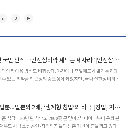
2
3
“코로나19 후 달라진 국민 인식…안전상비약 제도는 제자리”[안전상비약 갑론을박②]
의 의약품 이용 방식도 바꿔놨다. 야간이나 휴일에도 해열진통제와
 수 있는 의약품 접근성의 중요성이 커졌지만, 국내 안전상비의약
 이후 사실상 제자리걸음을 이어가고 있다. 전문가들은 변화한 의료환
 접근성을 높이면서도 안전관리 체계를 함께 강화하는 방향으로 제
▶
은퇴 후 갈 곳은 자영업뿐...일본의 2배, ‘생계형 창업’의 비극 [창업, 지원에서 출구전략으로]
존 심각⋯20년 된 식당도 2800곳 문 닫아2차 베이비부머 은퇴 본
 생존 기반이 흔들리고 있다.
3고(高)'와 공급망 불안 등 겹악재 속에 내수 침체 장기화로 폐업