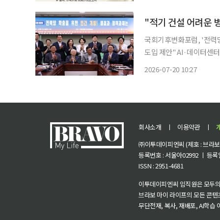
사업자는 2년 연속 100
"적기 건설 어려운 
국회기후변화포럼, '전력망
도입 제안" AI·데이터센터 등 첨단산업 확산으로 급증하는 전력수요에 대응하려면, 한국전
력공사(한전)가 독점해 온
2026-07-20 10:27
간이 전력망을 지은 뒤 한전에 
회사소개
ㅣ
이용약관
ㅣ
㈜이투데이피엔씨 (제호 : 브라보 마
등록번호 : 서울아02992 ㅣ 등록일자
ISSN : 2951-4681
이투데이피엔씨 임직원은 모두의
브라보 마이 라이프의 모든 콘텐
무단전재, 복사, 재배포, AI학습