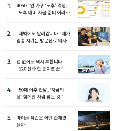
1.
4050 1인 가구 ‘노후’ 걱정,
“노후 대비 자금 준비 어려
워”
2.
“새벽에도 달려갑니다” 재가
임종 지키는 방문진료 의사
3.
앱 없이도 택시 부릅니다
“120 전화 한 통이면 끝”
4.
“50대 이후 만남, ‘지금의
삶’ 함께할 사람 찾는 것”
5.
마이클 잭슨은 어떤 존재였
을까