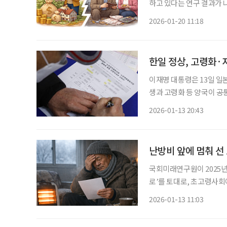
하고 있다는 연구 결과가 
등 구조의 변화' 보고서에
2026-01-20 11:18
험이 뚜렷하게 갈라지고 
상
한일 정상, 고령화·
이재명 대통령은 13일 일
생과 고령화 등 양국이 공통으
은 공동언론발표문에서 "지
2026-01-13 20:43
화, 국토 균형성장, 농업과
난방비 앞에 멈춰 선
국회미래연구원이 2025년
로’를 토대로, 초고령사회
년 말 기준 65세 이상 인
2026-01-13 11:03
는 노인 비중이 25%를 