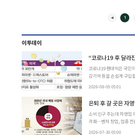
1
이투데이
코로나19 팬데믹은 국민
감기약 등을 손쉽게 구입할
품 제도는 2012년 도입
2026-08-05 05:01
경과 국민 수요를 반영해
◀
도
소비 인구 주는데 자영업 의
격화⋯벤처 창업, 업종 전환 유도 시급 소상공인·자영업자들의
고물가·고환율·고유가의 '
2026-07-30 05:00