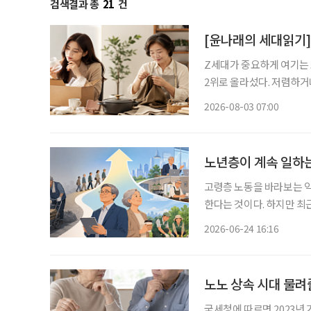
검색결과 총
21
건
[윤나래의 세대읽기]
Z세대가 중요하게 여기는 
2위로 올라섰다. 저렴하거
싸게 샀다가 품질에 불만족
2026-08-03 07:00
으로 계산하기 시작했다. 
노년층이 계속 일하는
고령층 노동을 바라보는 익
한다는 것이다. 하지만 최근 고령층 노동시장은 이러한 인식으로 설명하기 어려운 변화가 나
타나고 있다. 학력과 자
2026-06-24 16:16
노노 상속 시대 물려
국세청에 따르면 2023년 