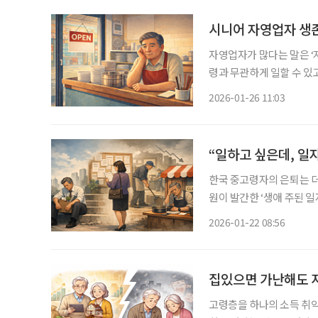
시니어 자영업자 생존
자영업자가 많다는 말은 ‘
령과 무관하게 일할 수 있
정의 영역에 두었다. 그러
2026-01-26 11:03
화와 자영업의 지역·연령별
“일하고 싶은데, 일
한국 중고령자의 은퇴는 더
원이 발간한 ‘생애 주된 
에서 평균 퇴직 연령은 54
2026-01-22 08:56
중은 24.6%에 그친 반면,
집있으면 가난해도 지
고령층을 하나의 소득 취약