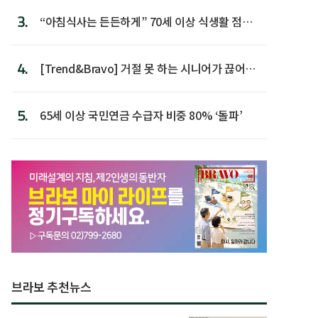
3.
“아침식사는 든든하게” 70세 이상 식생활 점수
가장 높아
4.
[Trend&Bravo] 거절 못 하는 시니어가 끊어야
할 행동 5
5.
65세 이상 국민연금 수급자 비중 80% ‘돌파’
브라보 추천뉴스