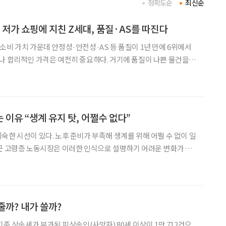
정확도순
최신순
 저가 쇼핑에 지친 Z세대, 품질·AS를 따진다
소비 가치 가운데 안정성·안전성·AS 등 품질이 1년 만에 6위에서
나 합리적인 가격은 여전히 중요하다. 거기에 품질이 나쁜 물건을
해 다시 주문하는 시간과 번거로움, 폐기의 수고와 피로까지 비용
물자가 부족했던 세대와 물건이 너무 많은 세대, ‘오래 쓰는
 이유 “생계 유지 탓, 어쩔수 없다”
숙한 시선이 있다. 노후 준비가 부족해 생계를 위해 어쩔 수 없이 일
산 수준이 높은 베이비부머 세대가 본격적으로 고령층에 편입되면서
노동의 의미와 형태도 달라지고 있다는 분석이 나왔다. 24일 국회미래연구
줄까? 내가 쓸까?
기준 상속세가 부과된 피상속인(사망자) 80세 이상이 1만 712건으