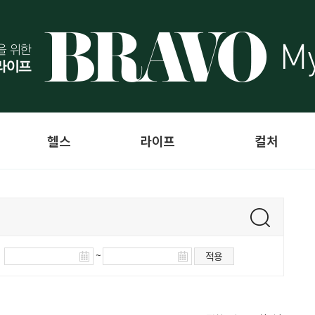
헬스
라이프
컬처
~
적용