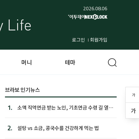
2026.08.06
로그인
회원가입
머니
테마
브라보 인기뉴스
가
1.
소액 직역연금 받는 노인, 기초연금 수령 길 열린
가
다
2.
설탕 vs 소금, 콩국수를 건강하게 먹는 법