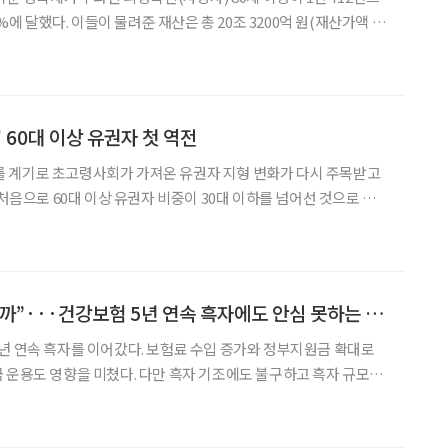
7%에 달했다. 이들이 물려준 재산은 총 20조 3200억 원(재산가액 기
100억 원 늘어난 규모로, 80세 이상이 물려준 재산이 20조 원을 넘
6조 6100억 원과 비교하면 3
 60대 이상 유권자 첫 역전
 계기로 초고령사회가 가져온 유권자 지형 변화가 다시 주목받고
 처음으로 60대 이상 유권자 비중이 30대 이하를 넘어선 것으로 나
유권자 집단으로 부상하면서 정치권과 정책의 관심도 변화하고 있다
 나온다. 9일 국회미래연구원이 발간한 ‘고령화·지역소멸과 정치적 대표
“흑자인데 왜 불안할까”···건강보험 5년 연속 흑자에도 안심 못하는 이유
년 연속 흑자를 이어갔다. 보험료 수입 증가와 정부지원금 확대로
 운용도 영향을 미쳤다. 다만 흑자 기조에도 불구하고 흑자 규모는
보이고 있어 이미 초고령사회에 진입한 한국에서 건보 재정의 지속
가능성에는 물음표가 붙는다. 30일 국민건강보험공단에 따르면, 수입 측면에서 지