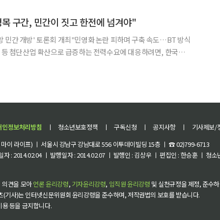
만선을 이어갔다. 이런 악조건에도 자영업이 은퇴자들의
병목 구간, 민간이 짓고 한전에 넘겨야"
 민간 개방' 토론회 개최"민영화 논란 피하며 구축 속도…BT 방식
 국가 전력망 건설 가운데 적기 확충이 어려운 병목 구간에 한해 민
넘기는 'BT(Build-Transfer)' 방식을
개인정보처리방침
ㅣ
청소년보호정책
ㅣ
구독신청
ㅣ
공지사항
ㅣ
기사제보/
이 라이프) ㅣ 서울시 강남구 강남대로 556 이투데이빌딩 15층 ㅣ ☎ 02)799-6713
 : 2014.02.04 ㅣ 발행일자 : 2014.02.07 ㅣ 발행인 : 김상우 ㅣ 편집인 : 한승훈 ㅣ
 의견을 모아
언론 윤리강령
,
기자윤리강령
,
임직원 윤리강령
및 실천규정을 제정, 준수하
츠(기사)는 인터넷신문위원회 윤리강령을 준수하며, 저작권법의 보호를 받습니다.
 이용 등을 금지합니다.