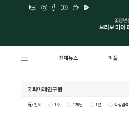
전체뉴스
피플
전체
1주
1개월
1년
직접입력