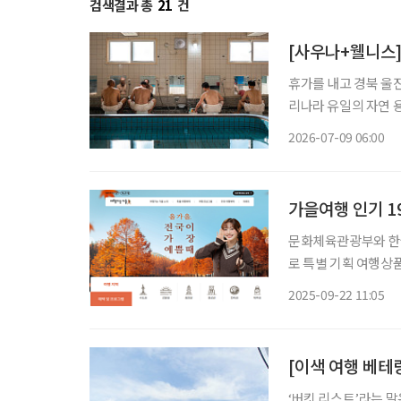
검색결과 총
21
건
[사우나+웰니스]
휴가를 내고 경북 울
리나라 유일의 자연 
고 욕장을 찾은 어르
2026-07-09 06:00
와 셀럽, 전시가 모인
가을여행 인기 1
문화체육관광부와 한국
로 특별 기획 여행상품을 선보였다고 2
지역축제 △로컬리즘 △
2025-09-22 11:05
템플스테이와 와인 족욕
[이색 여행 베테
‘버킷 리스트’라는 말은