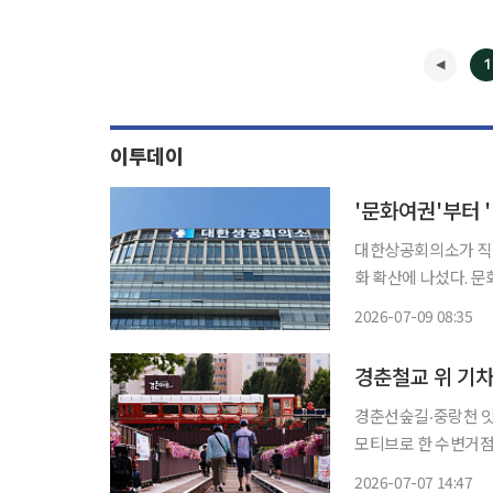
1
이투데이
대한상공회의소가 직장
화 확산에 나섰다. 
디어가 우수 사례로 선정됐다. 9일 대한상의에 따르면 지난 5월 한
2026-07-09 08:35
통해 진행한 '문날 자
경춘선숲길‧중랑천 잇는 새 힐링 명소 서울특별시 
모티브로 한 수변거점
다. 노원 경춘마루는 경춘선숲길과 중랑천 수변을 함께 즐길 수 있는 이색 전망카페다. 경춘선
2026-07-07 14:47