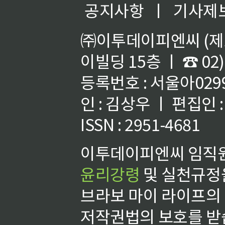
공지사항
ㅣ
기사제
㈜이투데이피엔씨 (제호
이빌딩 15층 ㅣ ☎ 02)
등록번호 : 서울아02992
인 : 김상우 ㅣ 편집인
ISSN : 2951-4681
이투데이피엔씨 임직원
윤리강령
및 실천규정을
브라보 마이 라이프의
저작권법의 보호를 받