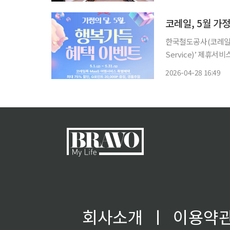
숲길 연장 구간과 연
코레일, 5월 가
한국철도공사(코레일)가 
Service)’ 제휴서
MaaS는 모바일 앱 
2026-04-28 16:49
택시, 커피&빵 등 
회사소개
ㅣ
이용약