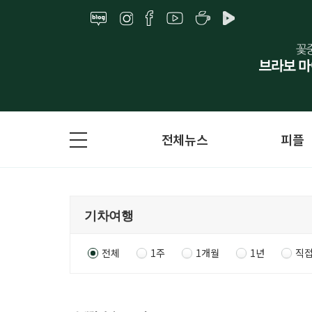
전체뉴스
피플
전체
1주
1개월
1년
직