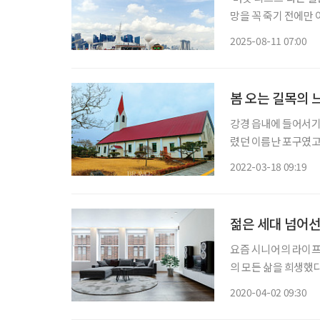
망을 꼭 죽기 전에만 
꿈꿔온 여행을 더는 
2025-08-11 07:00
봄 오는 길목의 
강경 읍내에 들어서기
렸던 이름난 포구였고,
북적이던 그 자리에 
2022-03-18 09:19
젊은 세대 넘어선
요즘 시니어의 라이프
의 모든 삶을 희생했
녀의 미래를 지원하면서
2020-04-02 09:30