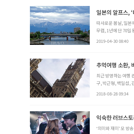
일본의 알프스, 
따사로운 봄날, 일본
무렵, 1년에 단 70
사람들도 모르는 경우
2019-04-30 08:40
고 싶은데 시간이 없
추억여행 소환,
최근 방영하는 여행 관
구, 박근형, 백일섭,
보는 여정으로 꾸며졌다
2018-08-28 09:34
로 워낙 좋아하는 도
익숙한 러브스토리
‘의미와 재미’ 모 