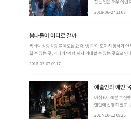
잡는 일은 매우 어렵
사라지기도 하고, 진
2018-06-27 11:08
개처럼 말도 안 되는
봄나들이 어디로 갈까
봄바람 살랑살랑 불어오는 요즘. ‘방콕’이 도저히 용서가 안
길 수 있는 곳, 게다가 ‘먹방’까지 기대할 수 있는 곳으로 안내해볼까 한다. 경춘선 기차여행[김유정역]_
순이를 만나다 7호선과 경의중앙선이 교차하는 만남의 장, 상
2018-03-07 09:17
예술인의 애인 ‘
아침 6시 40분 부산
랜만에 선명히 잘도 
들의 사랑을 한 몸에 
2017-10-12 09:25
추억으로 젖어들기에 