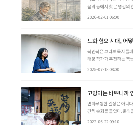
음악 등에서 찾은 영감의 한순간을 AI
낸 뒤 세상과 단절된 채 
2026-02-01 06:00
이웃과도 날을 세우던 오토
노화 혐오 시대, 어
북인북은 브라보 독자들께 
해당 작가가 추천하는 책들도 함께 즐겨보세요. 우
이들이 돌아다니도록 왜 
2025-07-18 08:00
없는 것 또한 괴이해 보여
고양이는 바쁘니까 
변화무쌍한 일상은 아니다.
간씩 순회를 돌았다. 운영
피크타임 비껴갈 즈음 손님
2022-06-22 09:10
과 재치 있는 문구를 곁들여