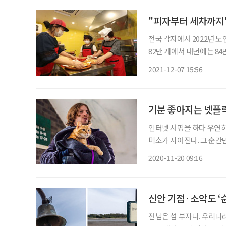
"피자부터 세차까지"
전국 각지에서 2022년 
82만 개에서 내년에는 8
고 있다. 그 가운데 이색적인 일자리도
2021-12-07 15:56
자 가게에서도 일할 수 있
기분 좋아지는 넷플
인터넷 서핑을 하다 우연
미소가 지어진다. 그 순간
이는 기분 탓이 아니다. 
2020-11-20 09:16
움이 된다는 한 연구 결과
신안 기점·소악도 ‘
전남은 섬 부자다. 우리나라