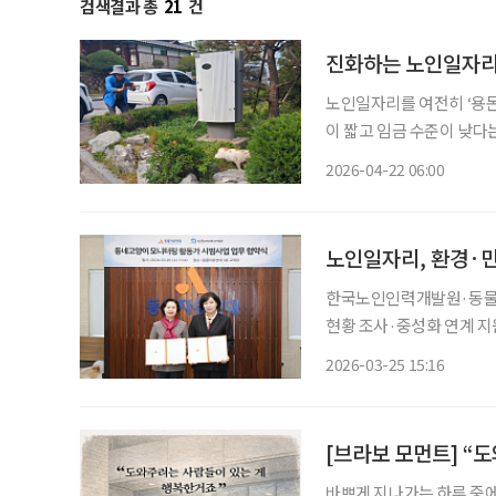
검색결과 총
21
건
진화하는 노인일자리,
노인일자리를 여전히 ‘용돈
이 짧고 임금 수준이 낮다
는 의문이 뒤따른다. 그러나 한국노인인력개발원이 발표한 ‘2025년 노인 일자리 및 사회활동
2026-04-22 06:00
지원사업 실태조사’ 결과
노인일자리, 환경·
한국노인인력개발원·동물자유
현황 조사·중성화 연계 지원·급식소 위생관리
간 근무, 활동비 76만1040원 노인 일자리를 활용해 지역사회 문제를 해결하는 새로
2026-03-25 15:16
비스 모델이 등장했다. 길
[브라보 모먼트] “
바쁘게 지나가는 하루 중에도