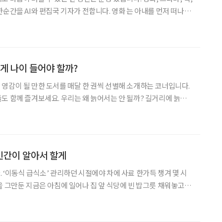
와 편집국 기자가 전합니다. 영화 는 아내를 먼저 떠나보
살아가는 ‘오토(톰 행크스)’의 이야기입니다. 규칙과 원칙을 중시하며
는 삶의 의미를 잃고 매일 같은 일
떻게 나이 들어야 할까?
영감이 될 만한 도서를 매달 한 권씩 선별해 소개하는 코너입니다.
리는 왜 늙어서는 안 될까? 길거리에 늙은
그냥 놔두지 않는가? 피부가 늘어지는 게 흉하다면 아기에게 근육이
야 마땅한 일이 아닐까? 전염되지도 않는 검버
인간이 알아서 할게
 ‘이동식 급식소’ 관리하던 시절에야 차에 사료 한가득 챙겨 몇 시
을 그만둔 지금은 아침에 일어나 집 앞 식당에 빈 밥그릇 채워놓고,
들 노는 모습을 뷰파인더에 담으면 그만이다. 미리 보정해둔 사진
 SNS에 올려두고, 사진 정리를 하거나 원고 작업을 한다.