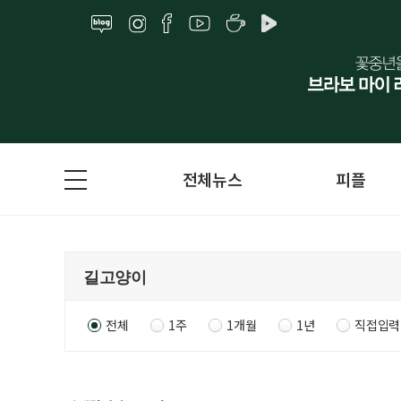
전체뉴스
피플
전체
1주
1개월
1년
직접입력