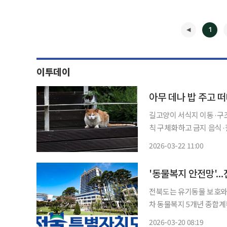
1
이투데이
아무 데나 밥 주고 
길고양이 서식지 이동·구
칙 구체화하고 금지 음식·질병 정보 보강
이 이어지는 가운데 정부가
2026-03-22 11:00
드라인을 내놨다. 단순한 
◀
'동물복지 안전망'.
전북도는 유기동물 보호와 반
차 동물복지 5개년 종합계획'을 추진한다고 
동물복지 선진국 실현이다'는 비전을 세웠다. 실제 
2026-03-20 08:19