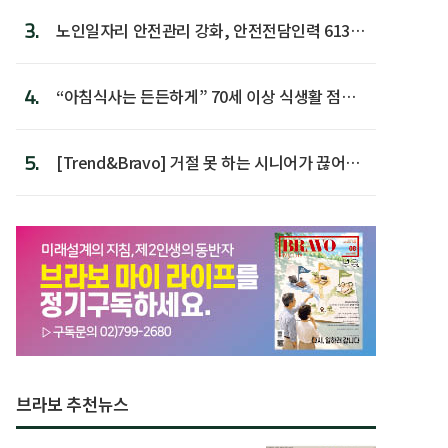
3.
노인일자리 안전관리 강화, 안전전담인력 613명
첫 배치
4.
“아침식사는 든든하게” 70세 이상 식생활 점수
가장 높아
5.
[Trend&Bravo] 거절 못 하는 시니어가 끊어야
할 행동 5
브라보 추천뉴스