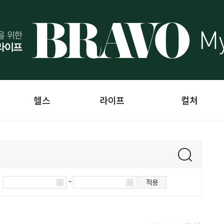
헬스
라이프
컬처
~
적용