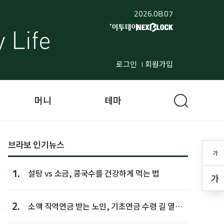
2026.08.07
로그인
회원가입
머니
테마
브라보 인기뉴스
가
1.
설탕 vs 소금, 콩국수를 건강하게 먹는 법
가
2.
소액 직역연금 받는 노인, 기초연금 수령 길 열린
다