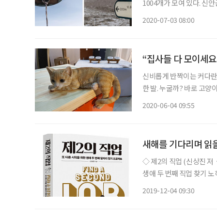
1004개가 모여 있다. 신
에 예수의 12사도 이름을 
2020-07-03 08:00
총이 내린 듯
“집사들 다 모이세요
신비롭게 반짝이는 커다란 
한 발. 누굴까? 바로 고양이를 설명하는 글이다. 농
준 반려동물 양육가구는 전체
2020-06-04 09:55
쩍 넘어섰다. 반려동물을 
새해를 기다리며 읽을
◇ 제2의 직업 (신상진 저ㆍ한스미디어) 커리어컨설턴트인
생애 두 번째 직업 찾기 
년의 개념이 사라진 지 오
2019-12-04 09:30
에 대한 고민은 필수다. 