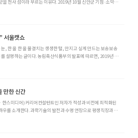
안군을 천사 섬이라 부르는 이유다. 2019년 10월 신안군 기점·소악도
딴 작은 예배당 열두 개가 지어졌다. 아무 볼 것 없던 섬에 천사의 은
했다. 갯벌을 건너는 섬티아고 신
” 서울캣쇼
눈, 한 올 한 올 물결치는 생생한 털, 만지고 싶게 만드는 보송보송
림축산식품부의 발표에 따르면, 2019년 기
 26.4%에 해당하는 591만 가구이며, 보유인구는 1000만을 훌
키우는 가구와 동물 숫자가 증가함에 따라 사람
 만한 신간
 저자가 적성과 비전에 최적화된
노하우를 소개한다. 과학기술의 발전과 수명 연장으로 평생직장과 정
래다. 60대 이후에도 안정적이고 유익한 노후를 보내려면 제2직업
그러나 경제성장의 장기적 둔화와 자동화 기술의 발달로 양질의