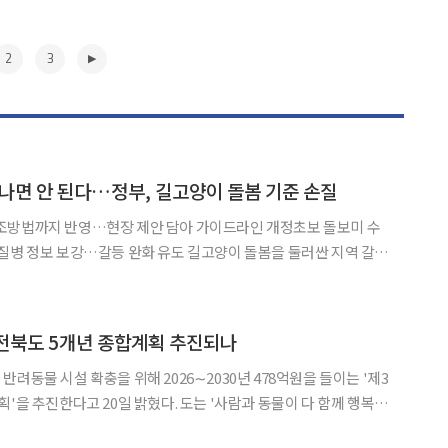
2
3
떠나면 안 된다…정부, 길고양이 돌봄 기준 손질
조방법까지 반영…현장 제안 담아 가이드라인 개정초보 돌보미 수
…갈등 완화 유도 길고양이 돌봄을 둘러싼 지역 갈등
 급식소 운영과 보금자리 이전, 위생관리 기준 등을 손질한 새 가이
보호를 넘어 주민 불편과 위생 문제까지 함께 고려한 돌봄 기준을 제
▶
..전북도 5개년 종합계획 추진되나
려동물 시설 확충을 위해 2026∼2030년 478억원을 들이는 '제3
20일 밝혔다. 도는 '사람과 동물이 다 함께 행복한
△동물복지 안전망 강화 △동물복지 인프