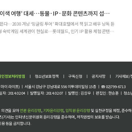
라 확충 △반려동물 문화 확산이다. 또 △동물영업·의료체계 개선 등
독특한 테마 결합한 ‘이색 여행’ 대세…동물·IP·문화 콘텐츠까지 섭렵[주말&]
뜬다…2030 겨냥 ‘밍글링 투어’ 확대호텔에서 책 읽고 배우 낭독 듣
형 숙박게임 세계관이 현실로…롯데월드, 인기 IP 활용 체험 콘텐츠
 IP, 문화 콘텐츠 등을 결합해 취향 기반
개인정보처리방침
ㅣ
청소년보호정책
ㅣ
구독신청
ㅣ
공지사항
ㅣ
기사제보/
이 라이프) ㅣ 서울시 강남구 강남대로 556 이투데이빌딩 15층 ㅣ ☎ 02)799-6713
 : 2014.02.04 ㅣ 발행일자 : 2014.02.07 ㅣ 발행인 : 김상우 ㅣ 편집인 : 한승훈 ㅣ
 의견을 모아
언론 윤리강령
,
기자윤리강령
,
임직원 윤리강령
및 실천규정을 제정, 준수하
츠(기사)는 인터넷신문위원회 윤리강령을 준수하며, 저작권법의 보호를 받습니다.
 이용 등을 금지합니다.