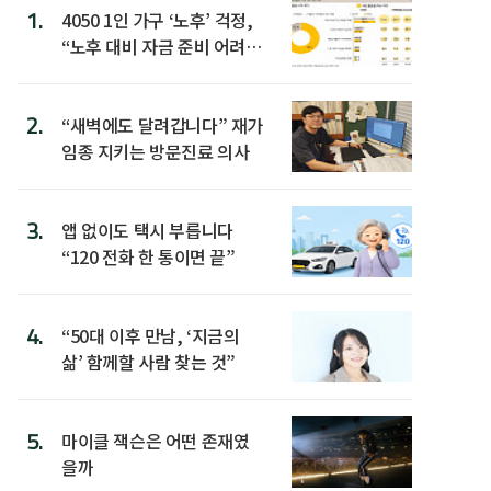
1.
4050 1인 가구 ‘노후’ 걱정,
“노후 대비 자금 준비 어려
워”
2.
“새벽에도 달려갑니다” 재가
임종 지키는 방문진료 의사
3.
앱 없이도 택시 부릅니다
“120 전화 한 통이면 끝”
4.
“50대 이후 만남, ‘지금의
삶’ 함께할 사람 찾는 것”
5.
마이클 잭슨은 어떤 존재였
을까