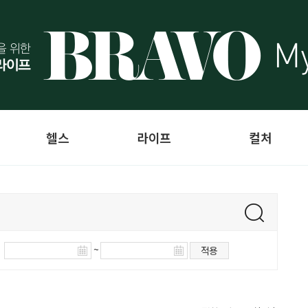
헬스
라이프
컬처
~
적용