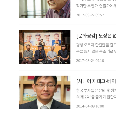
작가란 무언가. 연출가에
만들어주어 관객에게 의미를
2017-09-27 09:57
그저 인생 후배로서 한평생
[문화공감] 노장은 
평생 오로지 한길만을 걸으
음을 잃지 않은 목소리로 
명의 연극 원로가 제2회 
2017-08-24 09:10
현경과 이호재, 연출가 김
한국 부자들은 은퇴 후 생
의 제 2막'을 즐기기 원한
요하다고 생각하고 있으며, 
2014-04-09 10:00
배 높은 수