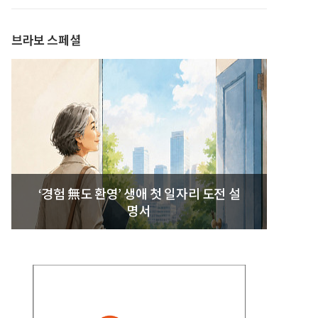
발간
브라보 스페셜
‘경험 無도 환영’ 생애 첫 일자리 도전 설
명서