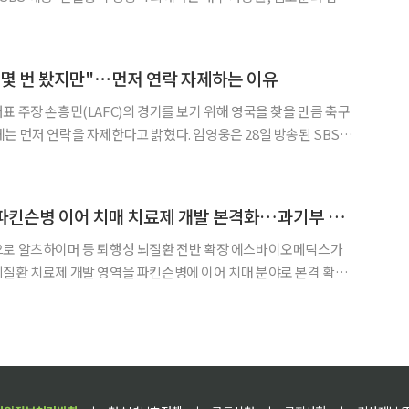
된다. 이날 임영웅은 평상 콘서트를 열고 김도
나의 사랑아'와 차승원이 출연한 드라마 OST '우
몇 번 봤지만"⋯먼저 연락 자제하는 이유
표 주장 손흥민(LAFC)의 경기를 보기 위해 영국을 찾을 만큼 축구
을 자제한다고 밝혔다. 임영웅은 28일 방송된 SBS 예
’에서 배우 김도훈과 축구 이야기를 나누던 중 손흥민을 언급했다.
 경험을 묻자 “쏘니가 있을 때 몇 번 보러 갔다”고
에스바이오메딕스, 파킨슨병 이어 치매 치료제 개발 본격화…과기부 과제 선정
츠하이머 등 퇴행성 뇌질환 전반 확장 에스바이오메딕스가
질환 치료제 개발 영역을 파킨슨병에 이어 치매 분야로 본격 확장
과제에 자사가 제안한 치매 관련 연구과제 2건이 최종 선정됐다고 22일 밝혔다. 이번 과제