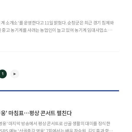
영한다고 11일 밝혔다. 순창군은 최근 경기 침체와
신 중고 농기계를 사려는 농업인이 늘고 있어 농기계 임대사업소 내
 군내에는 경운기 4024대를 비롯해 트랙터 1283대
1
영웅' 마침표⋯평상 콘서트 펼친다
영웅' 마지막 방송에서 평상 콘서트로 산골 생활의 대미를 장식한
◀
▶