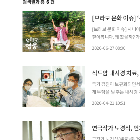
검색결과 총
6
건
[브라보 문화 이슈] 
[브라보 문화 이슈] 시니
짚어봅니다. 왜 떴을까? 가수 임영웅이 산골 생활에 나섰다. 지난 23일 첫 방송된 SBS 예능
‘산골총각 영웅’이 시청률 
2026-06-27 08:00
팬층이 두터운 임영웅이 출
식도암 내시경 치료, 
국가 검진이 보편화되면서 
게 부담을 덜 주는 내시경
있다. 이에 비해 식도암은
2020-04-21 10:51
근 조기 식도암 환자가 고
연극작가 노경식, 언
극작가 노경식(盧炅植·79)에게 전화를 