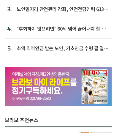
3.
노인일자리 안전관리 강화, 안전전담인력 613명
첫 배치
4.
"후회하지 않으려면" 60세 넘어 끊어내야 할 사
람 1위
5.
소액 직역연금 받는 노인, 기초연금 수령 길 열린
다
브라보 추천뉴스