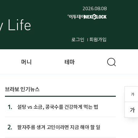
2026.08.08
로그인
회원가입
머니
테마
브라보 인기뉴스
가
1.
설탕 vs 소금, 콩국수를 건강하게 먹는 법
가
2.
팔자주름 생겨 고민이라면 지금 해야 할 일