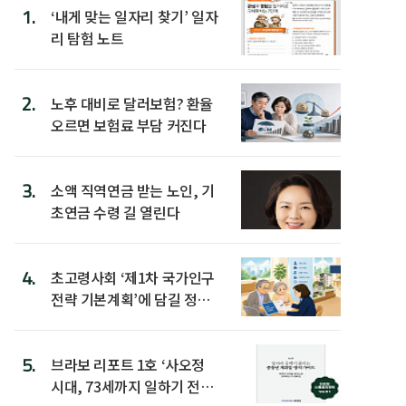
1.
‘내게 맞는 일자리 찾기’ 일자
리 탐험 노트
2.
노후 대비로 달러보험? 환율
오르면 보험료 부담 커진다
3.
소액 직역연금 받는 노인, 기
초연금 수령 길 열린다
4.
초고령사회 ‘제1차 국가인구
전략 기본계획’에 담길 정책
은
5.
브라보 리포트 1호 ‘사오정
시대, 73세까지 일하기 전략’