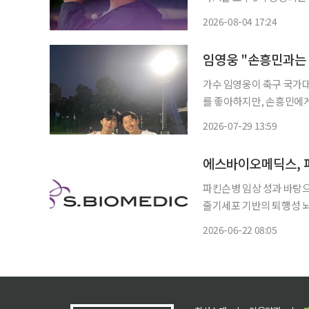
한 마지막 산골 라이프와 여정의 피날레가 공개
2026-08-04 17:24
훈의 신청곡인 '별빛 같은 
임영웅 "손흥민과는 
가수 임영웅이 축구 국가대
를 좋아하지만, 손흥민에게는 먼저 연락
능프로그램 ‘산골총각 영웅
2026-07-29 13:59
프리미어리그를 직접 관람한
파킨슨병 임상 성과 바탕으로 알
줄기세포 기반의 퇴행성 뇌
한다. 에스바이오메딕스는 과학기술정보통신부가 주관하는 ‘2026년도 기초연구사업’ 신규
2026-06-22 08:05