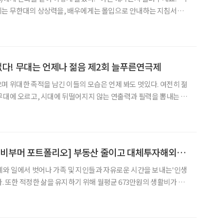
게는 무한대의 상상력을, 배우에게는 몰입으로 안내하는 지침서를
 전달하는 자가 아닌가? 그래서 달리 어떤 것도 요구하지 않았다.
 외길만을 걸어온 노장의 이야기를 직접 들어보고 싶었다.
없다! 무대는 언제나 젊음 제2회 늘푸른연극제
며 위대한 족적을 남긴 이들의 모습은 언제 봐도 멋있다. 여전히 젊
무대에 오르고, 시대에 뒤떨어지지 않는 연출력과 필력을 뽐내는 네
늘푸른 연극제에서 만났다. 바로 대한민국 연극을 대표하는 배우 오
도훈과 극작가 노경식이 올해 주인공들이다. ‘원로연극제’라는
[시니어 재테크-베이비부머 포트폴리오] 부동산 줄이고 대체투자해외채권 늘려야
계와 일에서 벗어나 가족 및 지인들과 자유로운 시간을 보내는'인생
다. 또한 적정한 삶을 유지하기 위해 월평균 673만원의 생활비가 필
이는 일반가구 은퇴 후 월평균 적정 생활비 194만원에 비해 약3.5
준이다. 총재산 19억으로 부자인 김도훈씨는 행복한 노후를 위해