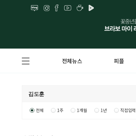
전체뉴스
피플
전체
1주
1개월
1년
직접입력