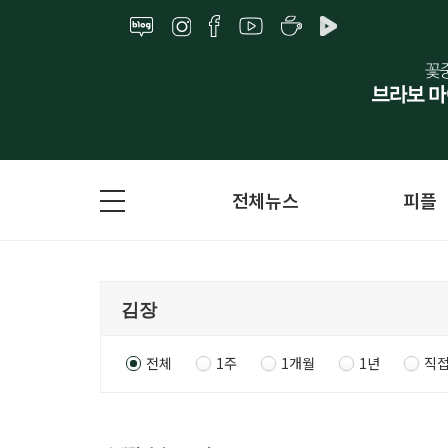
전체뉴스
피플
전체
1주
1개월
1년
직