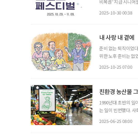
비복권’ 지급 시니어들의 장바구니 부담을 덜어줄 ‘한국판 블랙프라이데이’가 열렸다. 30일
중소벤처기업부에 따르
2025-10-30 00:38
주년을 맞이하는 만큼
내 사랑 내 곁에
준비 없는 퇴직이었다
위한 노후 준비는 없었
자만했다. 그러나 그 
2025-10-25 07:00
확장과 조직의 성장이 
친환경 농산물 그
1990년대 초반의 
는 일이 빈번했다. 
대하는지 그 이유를 
2025-06-25 08:00