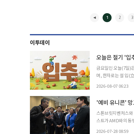
1
2
3
이투데이
오늘은 절기 '입추
금요일인 오늘(7일)은
며, 한자로는 설 입(立)
양의 황경이 135도에
2026-08-07 06:23
첫 절기이지만, 실제
◀
'예비 유니콘' 
스톤브릿지벤처스와 I
스트가 AMD와의 동맹을 기반으
따르면 망고부스트가 최근
2026-07-28 08:59