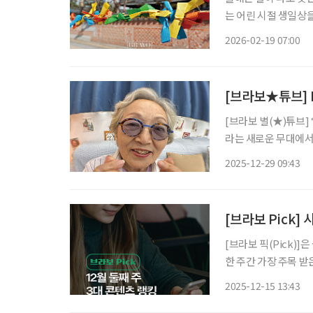
는 어린 시절 생일상을
새 없이 분주했기에,
2026-02-19 07:00
세월이 흘러 설 명절
[브라보★튜브] 
[브라보 별(★)튜브]
라는 새로운 무대에서
비’로 사랑받는 이유
2025-12-29 09:43
움으로 확장할 수 있는
[브라보 Pick
[브라보 픽(Pick)
한 주간 가장 주목 
라이프는 시시각각 변
2025-12-15 13:43
니다. 12월 둘째