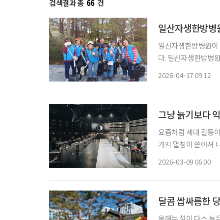
검색결과 총
66
건
일산자생한방병원
일산자생한방병원이 
다. 일산자생한방병원은 최근 경기도 고양시 고봉산 일대에서 환경정화 활동을 진행했다. 이
번 봉사활동은 쾌적한
2026-04-17 09:12
그냥 늙기보다 익
요즘처럼 세대 갈등이 
가지 멸칭이 쏟아져 나
즌2’의 ‘어른’ 요리사
2026-03-09 06:00
사2’, 후덕죽 셰프라
달콤 쌉싸름한 당
올해는 설이 다소 늦은