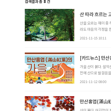
검색결과 총
8
건
산 따라 흐르는 
산을 오르는 재미 중 
라도 마음의 걱정을 한
든다. 수행 중인 승려
2021-11-15 10:11
의 그늘 아래 앉아 맞
[카드뉴스] 만산
가을 산이 붉다. 설악
전에 산으로 발걸음을
펴보자. 설악산 가을의 설악은 단풍철의 시작점이자, 많은 사람의 최애 코스다. 초보자의 경우
2021-11-12 08:00
공룡능선이나
만산홍엽(滿山紅
산이 붉다. 어김없이