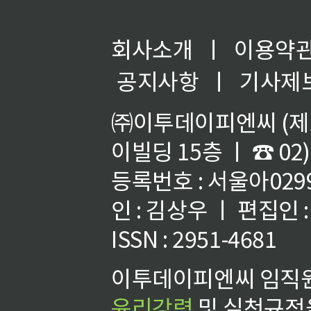
회사소개
ㅣ
이용약
공지사항
ㅣ
기사제
㈜이투데이피엔씨 (제호
이빌딩 15층 ㅣ ☎ 02)
등록번호 : 서울아02992
인 : 김상우 ㅣ 편집인
ISSN : 2951-4681
이투데이피엔씨 임직원
윤리강령
및 실천규정을