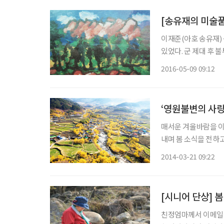
[송유재의 미술품
이재준(아호 송유재) 꼭 42년 전 이맘때, 설악산 장군봉의 금강굴에서 홀로 7일을 지낸 일이
있었다. 군 제대 후 
르내리며, 세찬 바람
2016-05-09 09:12
을 다했다. 새벽마다
‘영원불변의 사랑
매서운 겨울바람을 이
내며 봄 소식을 전하
함께 즐길 수 있는 축제가 있다. 매년 3월 봄 전남에서 열리는 
2014-03-21 09:22
유 꽃이 필 무렵에는
[시니어 단상] 
친정엄마께서 이메일을