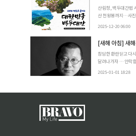
산림청, 백두대간법 
산 천왕봉까지…사진·유래 담은 책자 발간 
산줄기, 백두대간의 대
2025-12-20 06:00
성과를 되짚는 동시에
[새해 아침] 새
참담한 환란딛고 다시
달려나가자 … 안락함보
가 가고 새해 첫 해가
2025-01-01 18:28
에 씻긴 해를 낳네요.