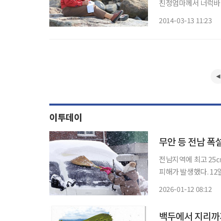
친정엄마께서 너럭바위
고 싶다며 졸라댔더니 이렇게 보내오신
2014-03-13 11:23
서 느끼신 봄의 감흥
아 당신의
이투데이
무안 등 전남 폭
전남지역에 최고 25㎝의 폭설이 내렸다. 일부 
피해가 발생했다. 12일 광주기상청에 따르면 전날 오후 4시 기준 최심 적설량(눈이 가장 많이
쌓였을 때 기록)은 무안군 전남도
2026-01-12 08:12
산이면 18.8㎝, 신안군
백두에서 지리까지