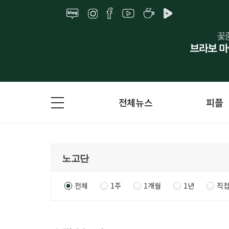
전체뉴스
피플
전체
1주
1개월
1년
직