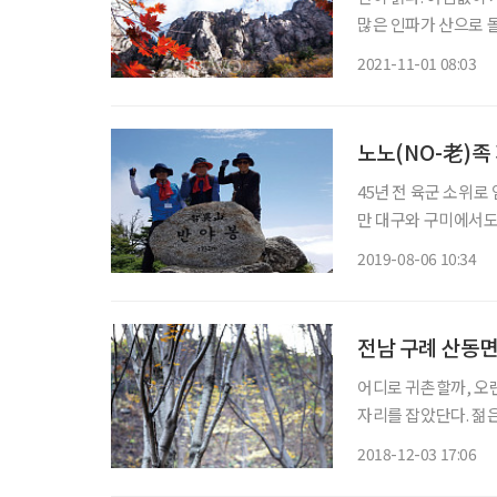
많은 인파가 산으로 
향하는 심야버스는 평
2021-11-01 08:03
노노(NO-老)족
45년 전 육군 소위
만 대구와 구미에서도 
들머리로 지리산 종주
2019-08-06 10:34
은 새벽 3시 15분
전남 구례 산동면
어디로 귀촌할까, 오
자리를 잡았단다. 젊
을 쌓듯 공들여 더뎠
2018-12-03 17:06
(67) 씨의 산중 살