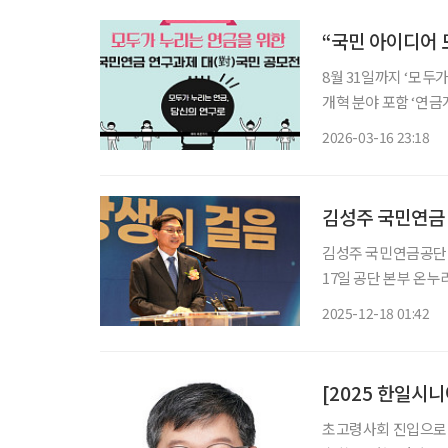
“국민 아이디어 
8월 31일까지 ‘모
개혁 분야 포함 ‘연금개혁’ 2
등 국민을 대상으로 한 연구과제 공모
2026-03-16 23:18
터 오는 8월 31일까
김성주 국민연금 
김성주 국민연금공단 이사
17일 공단 본부 온
작해야 한다”며 “연
2025-12-18 01:42
께 의무가입연령 상한
[2025 한일시
초고령사회 진입으로 