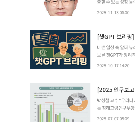
출할 수 있는 성장 
이프)는 12월11일 
2025-11-13 06:00
하고, 행사에 참여하
[챗GPT 브리핑]
바쁜 일상 속 알짜 뉴
보를 챗GPT가 정리하고 편집국
준 45년째 그대로…
2025-10-17 14:20
노인회장을 면담한 자
[2025 인구보
박성철 교수 “우리나라
는 장래고령인구부양비로 정비해야” 우리나라가 초
늘고 있는 현실을 반
2025-07-07 08:09
다. 박철성 한양