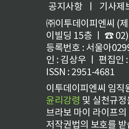
공지사항
ㅣ
기사제
㈜이투데이피엔씨 (제호
이빌딩 15층 ㅣ ☎ 02)
등록번호 : 서울아02992
인 : 김상우 ㅣ 편집인
ISSN : 2951-4681
이투데이피엔씨 임직원
윤리강령
및 실천규정을
브라보 마이 라이프의
저작권법의 보호를 받