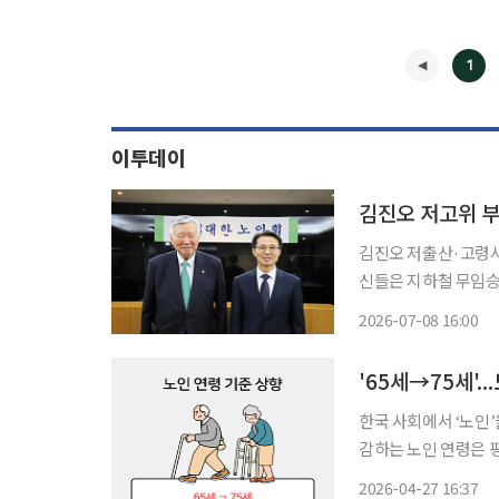
1
이투데이
김진오 저고위 부
김진오 저출산·고령사
신들은 지하철 무임승
관의) 손실액이 무려 
2026-07-08 16:00
해달라고 요청하는데,
◀
'65세→75세'.
한국 사회에서 ‘노인’
감하는 노인 연령은 평
적 인식과 제도의 괴리는 정책
2026-04-27 16:37