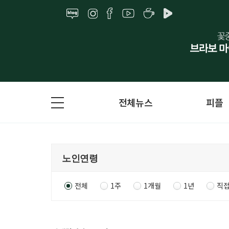
전체뉴스
피플
전체
1주
1개월
1년
직