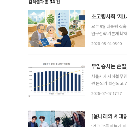
검색결과 총
34
건
초고령사회 ‘제1
오는 9월 대통령 직
인구전략 기본계획’에 관심이 모이고 있다. 
에 초점을 맞췄던 기
2026-08-04 06:00
사회, 생산가능인구 감
무임승차는 손질,
서울시가 지하철 무임
싼 논의가 확산되고 
로 조정하기보다 제도별
2026-07-07 17:27
제·인문사회연구회(N
[윤나래의 세대읽기
‘영크크’를 아는가. 