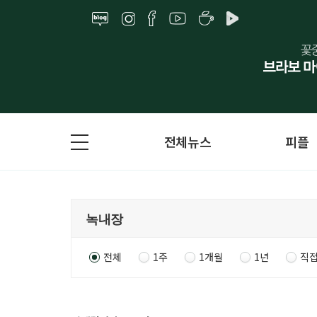
전체뉴스
피플
전체
1주
1개월
1년
직