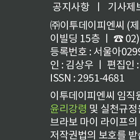
공지사항
ㅣ
기사제
㈜이투데이피엔씨 (제호
이빌딩 15층 ㅣ ☎ 02)
등록번호 : 서울아02992
인 : 김상우 ㅣ 편집인
ISSN : 2951-4681
이투데이피엔씨 임직원
윤리강령
및 실천규정을
브라보 마이 라이프의
저작권법의 보호를 받