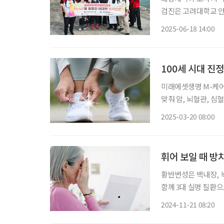
검진은 고려대학교 
업’의 일환이다. 지난 5일, 대웅제약은 고려대학교 안산병원과 함께 경기도 안산시 탄도항에
2025-06-18 14:00
서 배로 1시간 30분가
100세 시대 진
미래에셋생명 M-케어 
맞춰 암, 뇌혈관, 심
을 활용한 상품이다. 
2025-03-20 08:00
하는 보장’을 ‘고객이
휘어 보일 때 방
황반변성은 백내장, 
함께 3대 실명 질환
이를 수 있다는 말이
2024-11-21 08:20
며, 노폐물이 쌓여 