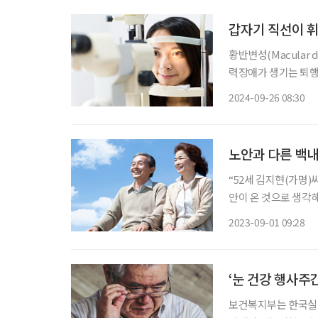
갑자기 직선이 휘
황반변성(Macular 
력장애가 생기는 퇴행
로 꼽히는데, 별다른
2024-09-26 08:30
다. 황반은 빛을 받
노안과 다른 백
“52세 김지현(가명
안이 온 것으로 생각
돋보기를 안 써도 가까
2023-09-01 09:28
울을 보다가 눈동자 
‘눈 건강 행사주간
보건복지부는 한국실명