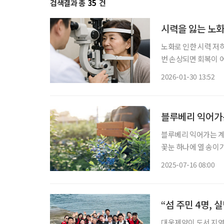
검색결과 총
35
건
시력을 잃는 노화
노화로 인한 시력 저
번 손상되면 회복이 어
런 상황에서 노화된 
2026-01-30 13:52
서 눈길을
블루베리 익어가
블루베리 익어가는 계
꽃눈 하나에 열 송이가
게 몰래 숨어서 맺는 
2025-07-16 08:00
부끄러움이 고개를 든
“섬 주민 4명,
대웅제약이 도서 지역