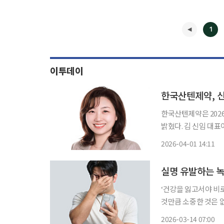
1
이투데이
한국산텐제약, 
한국산텐제약은 202
밝혔다. 김 신임 대표이사는 2008년 4월 한국산텐에 마케팅 담당자로 입사한 이후 2010년 한
국산텐의 직접 판매 
2026-04-01 14:11
품의 성공적인 도입과
◀
실명 유발하는 녹
‘건강을 잃고서야 비
것만큼 소중한 것은 
쏙)’을 통해 일상생활에
2026-03-14 07:00