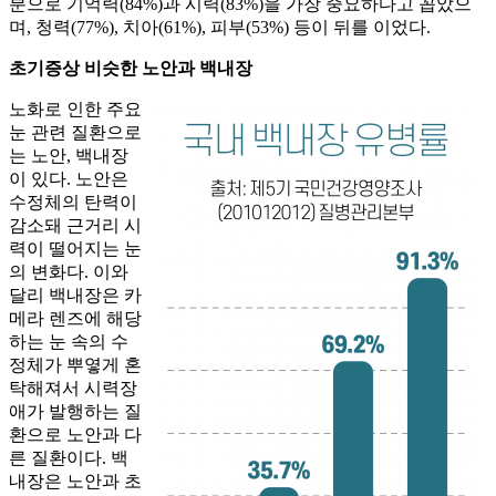
분으로 기억력(84%)과 시력(83%)을 가장 중요하다고 꼽았으
며, 청력(77%), 치아(61%), 피부(53%) 등이 뒤를 이었다.
초기증상 비슷한 노안과 백내장
노화로 인한 주요
눈 관련 질환으로
는 노안, 백내장
이 있다. 노안은
수정체의 탄력이
감소돼 근거리 시
력이 떨어지는 눈
의 변화다. 이와
달리 백내장은 카
메라 렌즈에 해당
하는 눈 속의 수
정체가 뿌옇게 혼
탁해져서 시력장
애가 발행하는 질
환으로 노안과 다
른 질환이다. 백
내장은 노안과 초