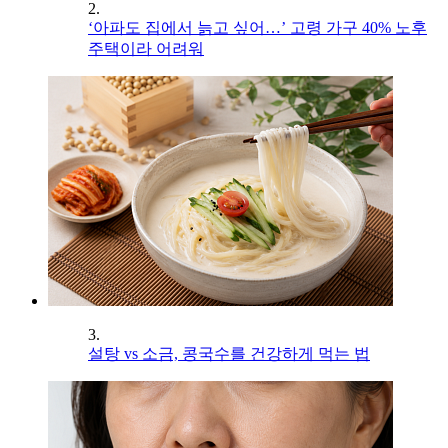
2.
‘아파도 집에서 늙고 싶어…’ 고령 가구 40% 노후
주택이라 어려워
3.
설탕 vs 소금, 콩국수를 건강하게 먹는 법