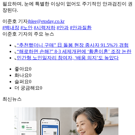
필요하며, 눈에 특별한 이상이 없어도 주기적인 안과검진이 권
장된다.
이준호 기자
jhlee@etoday.co.kr
#백내장
#노안
#시력저하
#안과
#안과질환
이준호 기자의 주요 뉴스
⌞
“추천했더니 구매” 日 돌봄 현장 종사자 91.5%가 경험
⌞
“해로하면 손해?” 8·3 세제개편에 ‘황혼이혼’ 조장 논란
⌞
민간형 노인일자리 참여자, ‘배움 의지’도 높았다
좋아요
0
화나요
0
슬퍼요
0
더 궁금해요
0
최신뉴스