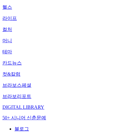
헬스
라이프
컬처
머니
테마
카드뉴스
컷&칼럼
브라보스페셜
브라보리포트
DIGITAL LIBRARY
50+ 시니어 신춘문예
블로그