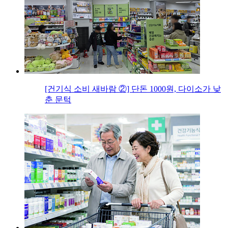
[건기식 소비 새바람 ②] 단돈 1000원, 다이소가 낮
춘 문턱