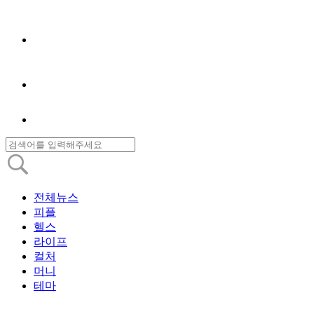
전체뉴스
피플
헬스
라이프
컬처
머니
테마