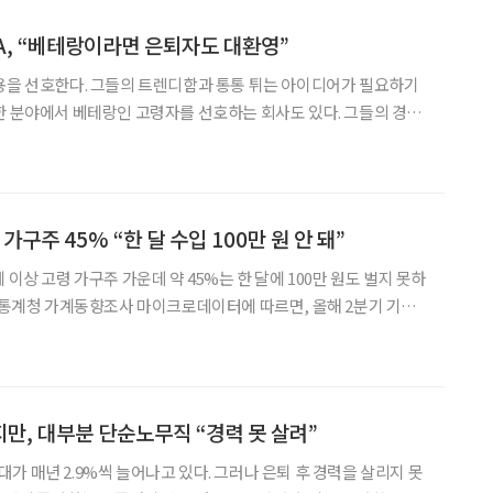
, “베테랑이라면 은퇴자도 대환영”
용을 선호한다. 그들의 트렌디함과 통통 튀는 아이디어가 필요하기
한 분야에서 베테랑인 고령자를 선호하는 회사도 있다. 그들의 경험
 되기 때문이다. 정보시스템 감리 전문회사 ‘케이씨에이’(KCA)가
 있다. 베테랑이 많은 회사는 어떤 곳인지 궁금해
가구주 45% “한 달 수입 100만 원 안 돼”
 이상 고령 가구주 가운데 약 45%는 한 달에 100만 원도 벌지 못하
일 통계청 가계동향조사 마이크로데이터에 따르면, 올해 2분기 기준
가구주인 가구 중 44.6%는 월평균 근로소득이 100만 원 미만이었
00만 원 이상 200만 원 미만인
만, 대부분 단순노무직 “경력 못 살려”
 세대가 매년 2.9%씩 늘어나고 있다. 그러나 은퇴 후 경력을 살리지 못