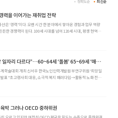
정확도순
최신순
” 경력을 이어가는 재취업 전략
자산은 ‘경력’이다. 오랜 시간 한 분야에서 쌓아온 경험과 업무 역량
든든한 경쟁력이 된다. 100세 시대를 넘어 120세 시대, 평생 현역을
은 처음부터 다시 시작하는 것이 아니다. 가장 오래 해왔고 가장 잘
연결하는 것이다. 경력을 이어가는 재취업,
“같은 60대라도 희망 일자리 다르다”…60~64세 ‘돌봄’ 65~69세 ‘매장 판매’
국노인인력개발원 부연구위원 ‘희망일
활동적 노화 전환
 일자리는 전혀 다르다는 연구 결과가 나와
 육박 그러나 OECD 중하위권
히 오르고 있지만 여전히 OECD 평균을 밑도는 수준으로 중하위권