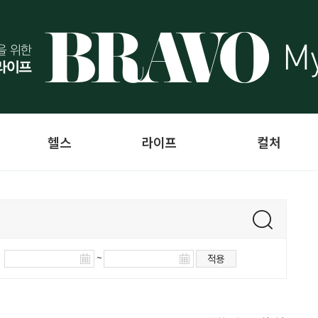
헬스
라이프
컬처
~
적용