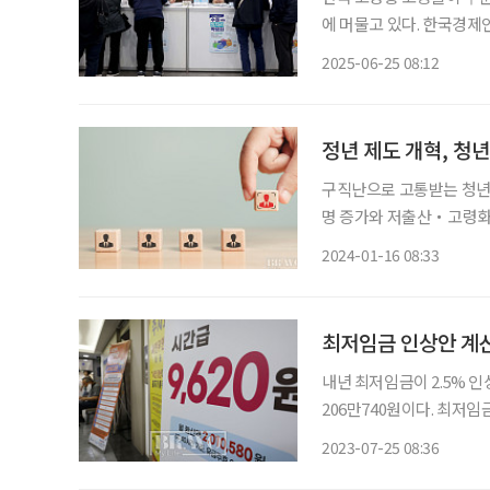
에 머물고 있다. 한국경제인협회(이하 한경협)가 24일 발표한 자료에 따르면, 2023년 우리나
라 65세 이상 고령층 고용
2025-06-25 08:12
15위로, 10년 전인 2014년
정년 제도 개혁, 청년
구직난으로 고통받는 청년들
명 증가와 저출산・고령화,
장의 필요성을 주장하는 목
2024-01-16 08:33
최저임금 인상안 계
내년 최저임금이 2.5% 인
206만740원이다. 최저
회의에서 이같이 결정했다. 이번 수정안은 올해 시급에서 240원, 월급 기준으로는 5만16
2023-07-25 08:36
이 인상된 것으로, 노동계