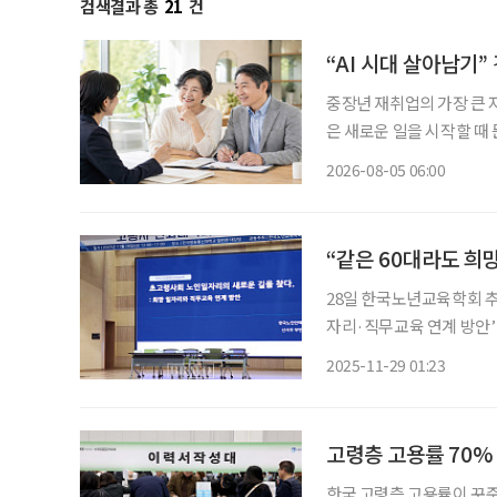
검색결과 총
21
건
“AI 시대 살아남기
중장년 재취업의 가장 큰 
은 새로운 일을 시작할 때 
이야기하는 지금 중요한 것
2026-08-05 06:00
하는 일을 새로운 기회와 
28일 한국노년교육학회 추계학술대회 개최 신서우 한
자리·직무교육 연계 방안’ 발표 “초고령사회 대응, 소극적 복지 패러다임→
필요” “노년기 교육, 직종·지역별 맞춤 교육해야…‘노인 인적자원개발 전문교육기관’ 필요”
2025-11-29 01:23
같은 60대라 해도 원하는
고령층 고용률 70%
한국 고령층 고용률이 꾸준