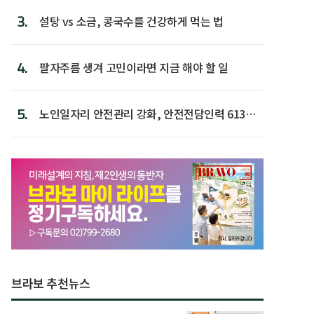
3.
설탕 vs 소금, 콩국수를 건강하게 먹는 법
4.
팔자주름 생겨 고민이라면 지금 해야 할 일
5.
노인일자리 안전관리 강화, 안전전담인력 613명
첫 배치
브라보 추천뉴스