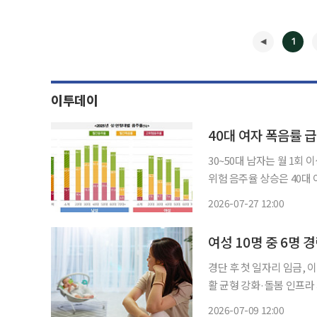
1
이투데이
40대 여자 폭음률 급
30~50대 남자는 월 1회
위험 음주율 상승은 40대 여자에게서 두드러졌다.
사’ 자료를 기반으로 한 
2026-07-27 12:00
율과 월간 폭음률, 고위험
◀
여성 10명 중 6명
경단 후 첫 일자리 임금,
활 균형 강화·돌봄 인프라 개선 필요” 여성 10명 중 6명은 경
다. 특히 결혼·임신·출산
2026-07-09 12:00