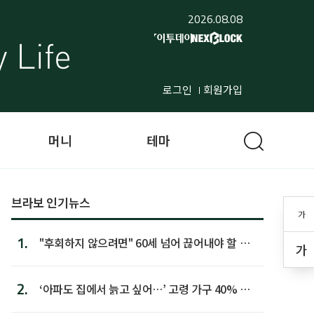
2026.08.08
로그인
회원가입
머니
테마
브라보 인기뉴스
가
1.
"후회하지 않으려면" 60세 넘어 끊어내야 할 사
가
람 1위
2.
‘아파도 집에서 늙고 싶어…’ 고령 가구 40% 노
후 주택이라 어...