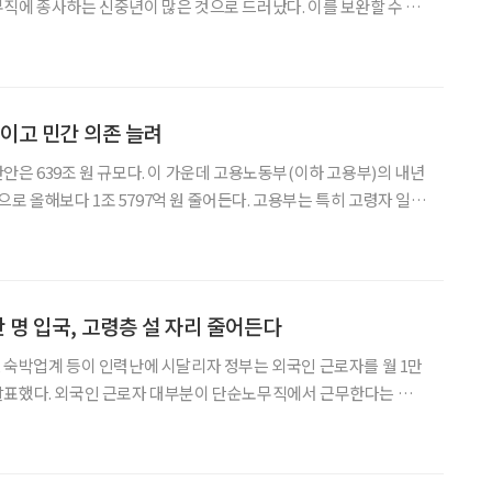
직에 종사하는 신중년이 많은 것으로 드러났다. 이를 보완할 수 있
지점이다. 지난달 발간된 한국고용정보원의 ‘신중년 노동시장 특징
7년~2021년 동안 신중년 경제활동인구는
줄이고 민간 의존 늘려
안은 639조 원 규모다. 이 가운데 고용노동부(이하 고용부)의 내년
 원으로 올해보다 1조 5797억 원 줄어든다. 고용부는 특히 고령자 일자
리를 축소하고 민간의 역할을 강화하겠다는 입장을 밝혔다. 정부
2004년부터 ‘노인 일자리 및 사회활동
 명 입국, 고령층 설 자리 줄어든다
 숙박업계 등이 인력난에 시달리자 정부는 외국인 근로자를 월 1만
직에서 근무한다는 점을
도 줄어드는 것 아니냐는 지적이 나온다. 게다가 코로나19 이후 청
에 유입되고 있어 고령층의 설 자리가 더욱 줄어들 것이