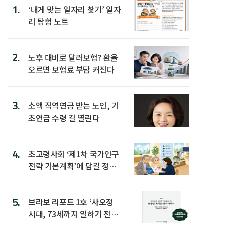
1.
‘내게 맞는 일자리 찾기’ 일자
리 탐험 노트
2.
노후 대비로 달러보험? 환율
오르면 보험료 부담 커진다
3.
소액 직역연금 받는 노인, 기
초연금 수령 길 열린다
4.
초고령사회 ‘제1차 국가인구
전략 기본계획’에 담길 정책
은
5.
브라보 리포트 1호 ‘사오정
시대, 73세까지 일하기 전략’