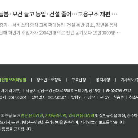
임금과 고용 안정성도 이전보다 낮아지는 것으로 조
작년 하반기 취업자 돌봄·보건 늘고 농업·건설 줄어…고용구조 재편 뚜렷
 증가…서비스업 중심 고용 확대농업·건설 동반 감소, 청년은 음식
업종과 연령에 따라 뚜렷하게 엇갈린 것으로 나타났다. 돌봄·보건·
 증가를 이끌었고, 농업과 건설업은 감소세가 이어지면서 한국
개인정보처리방침
ㅣ
청소년보호정책
ㅣ
구독신청
ㅣ
공지사항
ㅣ
기사제보/
이 라이프) ㅣ 서울시 강남구 강남대로 556 이투데이빌딩 15층 ㅣ ☎ 02)799-6713
 : 2014.02.04 ㅣ 발행일자 : 2014.02.07 ㅣ 발행인 : 김상우 ㅣ 편집인 : 한승훈 ㅣ
 의견을 모아
언론 윤리강령
,
기자윤리강령
,
임직원 윤리강령
및 실천규정을 제정, 준수하
츠(기사)는 인터넷신문위원회 윤리강령을 준수하며, 저작권법의 보호를 받습니다.
 이용 등을 금지합니다.