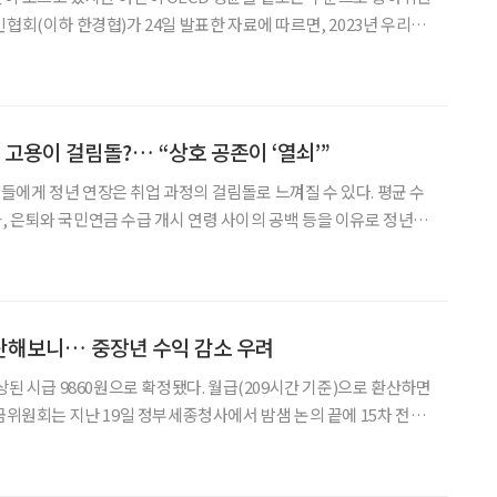
률은 69.9%로 집계됐다. 이는 경제협력개발기구(OECD) 38개국 중
(65.7%)과 비교해 4.2%
 고용이 걸림돌?… “상호 공존이 ‘열쇠’”
에게 정년 연장은 취업 과정의 걸림돌로 느껴질 수 있다. 평균 수
 은퇴와 국민연금 수급 개시 연령 사이의 공백 등을 이유로 정년 연
소리는 점점 커지고 있지만, “결국 청년층의 밥그릇을 뺏는 게 아
니냐”는 목소리가 뒤따르기도 한다. 정년 연장에 반대하는 이들은 “법으로 정년을 연
산해보니… 중장년 수익 감소 우려
상된 시급 9860원으로 확정됐다. 월급(209시간 기준)으로 환산하면
임금위원회는 지난 19일 정부세종청사에서 밤샘 논의 끝에 15차 전원
0원
의 관심사였던 1만 원 돌파에는 실패한 수