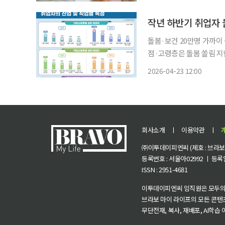
걸리는 데다 재취업 이후 
돌봄·보건 20만명 가까이
점·고령층은 돌봄 쏠림 지난해 하반기 취업자가 2904만명으로 전년 동기보다 19만3000명
늘었지만, 고용의 내용은 
2026-04-23 12:00
음식 서비스 분야가 고용
회사소개
ㅣ
이용약관
ㅣ
㈜이투데이피엔씨 (제호 : 브라보 마
등록번호 : 서울아02992 ㅣ 등록일자
ISSN : 2951-4681
이투데이피엔씨 임직원은 모두의
브라보 마이 라이프의 모든 콘텐
무단전재, 복사, 재배포, AI학습