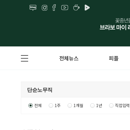
전체뉴스
피플
전체
1주
1개월
1년
직접입력