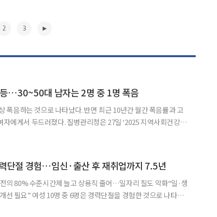
2
3
등…30~50대 남자는 2명 중 1명 폭음
 이상 폭음하는 것으로 나타났다. 반면 최근 10년간 월간 폭음률과 고
 질병관리청은 27일 ‘2025 지역사회건강조
음주 관련 건강행태 심층 분석 결과를 발표했다. 질병청은 월간 음주
 음주율을 핵심 지표로 분석했다. 월간 음주율은
▶
 경력단절 경험…임신·출산 후 재취업까지 7.5년
 이전의 80% 수준시간제 늘고 상용직 줄어…일자리 질도 악화“일·생
력단절을 경험한 것으로 나타났
 등으로 경력이 끊긴 여성은 다시 일자리를 얻기까지 평균 7년 넘게