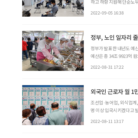
하고 하향 지원해 단순노무
는 정부의 정책이 필요한 
2022-09-05 16:38
과 시사점’에 따르면 201
정부, 노인 일자리 
정부가 발표한 내년도 예산
예산은 총 34조 9923억
리 정책과 관련해 공공일자
2022-08-31 17:22
는 고령화사회의 대안으로 
외국인 근로자 월 1만
조선업·농어업, 외식업계,
명 이상 입국시키겠다고 발표했다. 외국인 근로자 대부분이 단순노무
고려하면, 고령층의 일자리
2022-08-11 13:17
년층까지 단순노무직 시장