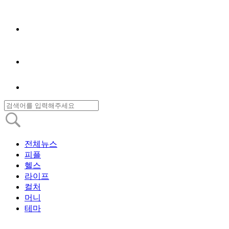
전체뉴스
피플
헬스
라이프
컬처
머니
테마