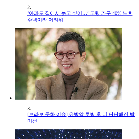
2.
‘아파도 집에서 늙고 싶어…’ 고령 가구 40% 노후
주택이라 어려워
3.
[브라보 문화 이슈] 유방암 투병 후 더 단단해진 박
미선