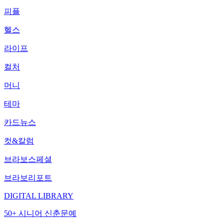
피플
헬스
라이프
컬처
머니
테마
카드뉴스
컷&칼럼
브라보스페셜
브라보리포트
DIGITAL LIBRARY
50+ 시니어 신춘문예