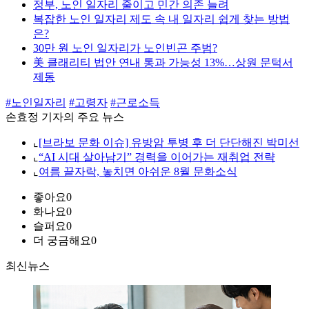
정부, 노인 일자리 줄이고 민간 의존 늘려
복잡한 노인 일자리 제도 속 내 일자리 쉽게 찾는 방법
은?
30만 원 노인 일자리가 노인빈곤 주범?
美 클래리티 법안 연내 통과 가능성 13%…상원 문턱서
제동
#노인일자리
#고령자
#근로소득
손효정 기자의 주요 뉴스
⌞
[브라보 문화 이슈] 유방암 투병 후 더 단단해진 박미선
⌞
“AI 시대 살아남기” 경력을 이어가는 재취업 전략
⌞
여름 끝자락, 놓치면 아쉬운 8월 문화소식
좋아요
0
화나요
0
슬퍼요
0
더 궁금해요
0
최신뉴스