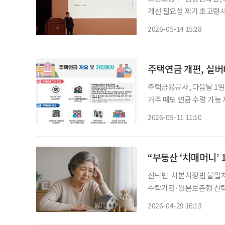
개선 필요성 제기 초고령사회 진입으로 은퇴 이후의 삶이 길어지면서 퇴직연금의 역할도 ‘적
립’에서 ‘인출’로 확장돼
2026-05-14 15:28
익률 제고에 초점을 맞췄다
주택연금 개편, 실버
주택금융공사, 다음달 1
거주 때도 연금 수령 가능
앞으로 실버타운에 거주해도 주택연금을 받
2026-05-11 11:10
음달 1일부터 주택연금 
신탁법·자본시장법 불일치로
수탁기관·원본보존형 신탁 도입 검토해야” 고령층의 치
부분이 부동산에 집중된 
2026-04-29 16:13