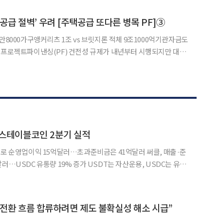
31년까지 정비사업 31만 가구 착공 목표를 달성한
공급 절벽’ 우려 [주택공급 또다른 병목 PF]③
만8000가구앵커리츠 1조 vs 브릿지론 적체 9조1000억기관자금도
출
 아직 걸음마 단계다. 금융회사 대출 문턱이 먼저 높아지고 리츠·
 자금 유입이 늦어지면 신규 착공이 끊기는 ‘공급 절벽’이
 스테이블코인 2분기 실적
으로 순영업이익 15억달러…초과준비금은 41억달러 써클, 매출·준
러…USDC 유통량 19% 증가 USDT는 자산운용, USDC는 유통
이블코인 시장을 양분하는 테더와 써클
미국 국채 운용과 스테이블코인 유통 확대를 바탕으로
전환 흐름 합류하려면 제도 불확실성 해소 시급”