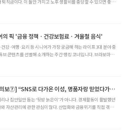
 퇴직금이다. 이 둘만 가지고 노후 생활비를 충당할 수 있으면 좋겠
월평균 연금 수령
민연금 가입 기간이 20년 넘는 수급자만
시니어의 픽 '금융 정책ㆍ건강보험료ㆍ겨울철 음식'
금융·건강·여행·요리 등 시니어가 가장 궁금해 하는 라이프 3대 분야 중
유튜브 콘텐츠를 선별해 소개하는 주간 랭킹 코너입니다. 브라보마이
시니어 독자의 마음을 살피고, 최신 트렌드 흐름을 빠르게 전달합
튜브 주요 채널의 조회 흐름과 포털 사이트 관
[시니어 투자사기 주의보⑦] “SNS로 다가온 이성, 명품자랑 믿었다가…아파트담보대출까지 날려”
리나 집안일만 돕는 ‘뒷방 늙은이’가 아니다. 경제활동이 활발했던
와 자산관리에 관한 관심이 많다. 산업화와 금융위기를 직접 겪으
 경험한 만큼 새로운 투자에도 과감하게 뛰어드는 이들이 많다. 하
지만 그만큼 신종 금융사기에도 노출되기 쉬운 세대이기도 하다 금융감독원은 지난해 가상