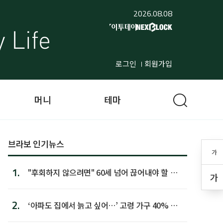
2026.08.08
로그인
회원가입
머니
테마
브라보 인기뉴스
가
1.
"후회하지 않으려면" 60세 넘어 끊어내야 할 사
가
람 1위
2.
‘아파도 집에서 늙고 싶어…’ 고령 가구 40% 노
후 주택이라 어...