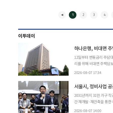
1
2
3
4
이투데이
하나은행, 비대면 
12일부터 변동금리 주담대도 대면·비
리를 위해 비대면 주택담
5000만원으로 낮추는 등 대출 관리 강도를 높
2026-08-07 17:34
◀
서울시, 정비사업 공급
2031년까지 31만 가구 착공
간 재개발·재건축을 통한 
비율 조정 등 법령 개정을
2026-08-07 14:00