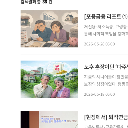
검색결과 총
88
건
[포용금융 리포트 ①]
저신용·저소득층, 고령층
통해 사회적 책임을 강화하
심이 뜨겁다. 단순 대출 
2026-05-28 06:00
노후 훈장이던 ‘다주택
지금의 시니어들이 젊었을 
보장의 상징이었다. 평생
재테크 수단을 넘어, 은퇴 
2026-05-18 06:00
든든했던 훈장이 감당하기 
[현장에서] 퇴직연금도
고용노동부·금융감독원, 퇴