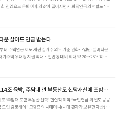
야 한다는 지적이 나왔다. 그동안 퇴직연금 정책이 가입률 확대와 수
면, 이제는 쌓아둔 연금을 얼마나 오래 안정적으로
타운 살아도 연금 받는다
일부터 주택연금 제도 개편 실거주 의무 기준 완화…입원·실버타운
 저가주택 우대형 지원 확대…일반형 대비 최대 약 20→25% 확대
을 수 있게 된다. 11일 주택금융공사에 따르면 다
제도를 개편해 노인복지주택(실버타운)에 거주하더라
“부동산 ‘치매머니’ 114조 육박, 주담대 낀 부동산도 신탁재산에 포함해야”
 ‘주담대 포함 부동산 신탁’ 현실적 제약 “국민연금 외 별도 공공
매머니(치매 환자가 보유한 자산) 대
만큼 법 완화를 통해 주택담보대출(주담대)이 설정된 부동산도 신탁
대상에 포함해야 한다는 제언이 나왔다. 29일 국회입법조사처에 따르면 이윤경