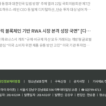
 동향과 대한민국 입법 방향’ 주제 열려 22일 국회의원회관 제7간
트하우스-레빈 CEO 등 발제 디지털자산, 단순 투자 대상 넘어 차세
래 금융 인프라이자 성장 동력으로 자리매김 위한 방향 모색” ‘디지
확대, 글로벌 동향과 한국의 과제‘를 위한 국회
몬테가노 CLO “퍼블릭 블록체인 기반 RWA 시장 본격 성장 국면” [디지털에셋 서밋 2026]
 웨스틴 파르나스서 개최 “규제∙비규제 자산 모두 거래되는 개방형 글로벌
미국 소비자 위한 제품 유통 방안 고민” 미국 기관 투자업계
실험 단계로만 바라보지 않고 실제 금융상품을 온체인으로 발행∙유
큰화된 실물자산(RWA) 거래는 미래의 이야기가 아
개인정보처리방침
ㅣ
청소년보호정책
ㅣ
구독신청
ㅣ
공지사항
ㅣ
기사제보/
이 라이프) ㅣ 서울시 강남구 강남대로 556 이투데이빌딩 15층 ㅣ ☎ 02)799-6713
 : 2014.02.04 ㅣ 발행일자 : 2014.02.07 ㅣ 발행인 : 김상우 ㅣ 편집인 : 한승훈 ㅣ