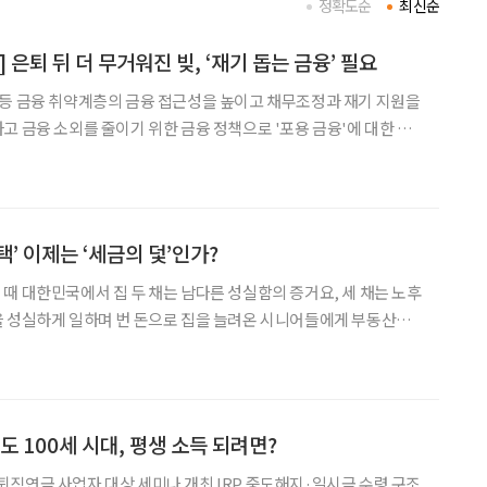
정확도순
최신순
 은퇴 뒤 더 무거워진 빚, ‘재기 돕는 금융’ 필요
 등 금융 취약계층의 금융 접근성을 높이고 채무조정과 재기 지원을
고 금융 소외를 줄이기 위한 금융 정책으로 '포용 금융'에 대한 관
공급을 넘어 금융 소비자 보호와 경제적 자립 지원까지 포함하는 포용
금융의 효과적인 확산을 위해 필요한 사안들을 점검해 본다. 고금리 장기화와
’ 이제는 ‘세금의 덫’인가?
때 대한민국에서 집 두 채는 남다른 성실함의 증거요, 세 채는 노후
을 성실하게 일하며 번 돈으로 집을 늘려온 시니어들에게 부동산은
후 삶을 지탱해줄 든든한 ‘연금’과 같았다. 하지만 2026년 현재 그
힘든 ‘징벌적 세금’이라는 부메랑으로 돌아오고 있다.
 100세 시대, 평생 소득 되려면?
직연금 사업자 대상 세미나 개최 IRP 중도해지·일시금 수령 구조