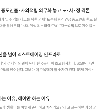
 중도인출·사외적립 의무화 놓고 노·사·정 격론
평가 및 수익률 제고를 위한 과제’ 토론회 퇴직연금 중도인출 한도 필
대출 활용부터” 사외적립 의무화에 中企 “자금압박으로 이어질 수
정, 퇴직연금 사외적립 의무화 등에 대해 격론을
오션을 넘어 넥스트에이징 인프라로
 된다 한국은 이미 초고령사회다. 2050년이면
40%를 넘어선다. 그보다 더 주목해야 할 숫자가 있다. 65세 이상 치
바 '치매머니'가 2023년 기준 약 170조 원이다. GDP의 7%다.
로 3배 가까이 불어날 전
는 이유, 해야만 하는 이유
노후 생활비를 어떻게 준비하고 계신가요?”라고 질문하면 가장 많