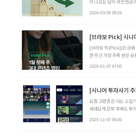
이 나오는 답이 국민연금과
지만, 그런 은퇴자는 많지 않다. 국민연금공단에 따르면, 2025년 10월 기준 
2026-03-05 09:26
액은 68만 원 정도다. 국
[브라보 Pick] 
[브라보 픽(Pick)]은 
한 주간 가장 주목 받은 
라이프는 시시각각 변하는 
2026-01-07 07:00
니다. 1월 첫째 주 유
요즘 고령층은 더는 소일거
세대답게 은퇴 후에도 투자
며 경제의 흥망성쇠를 몸소
2025-11-07 06:00