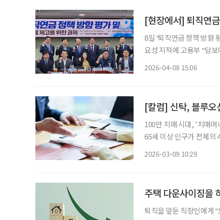
[현장에서] 퇴직연금
8일 ‘퇴직연금 정책 방향 
요성 지적에 고용부 “담보
있어, 유예기간 필요” 퇴직연금 제도 개편을 둘러싸고 노·사·정과 금융권이 한자리에 모여
2026-04-08 15:06
퇴직연금 중도인출 한도 설
[칼럼] 신탁, 블루
100만 치매 시대, '치매머니'가 경제의 뇌관이
65세 이상 인구가 전체의 
매 환자가 보유한 자산, 이른
2026-03-09 10:29
2050년에는 488조 원으
주택 다운사이징을 하
퇴직을 앞둔 직장인에게 “