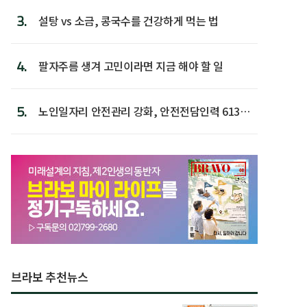
3.
설탕 vs 소금, 콩국수를 건강하게 먹는 법
4.
팔자주름 생겨 고민이라면 지금 해야 할 일
5.
노인일자리 안전관리 강화, 안전전담인력 613명
첫 배치
브라보 추천뉴스