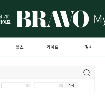
헬스
라이프
컬처
~
적용