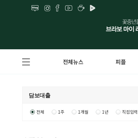
전체뉴스
피플
전체
1주
1개월
1년
직접입력