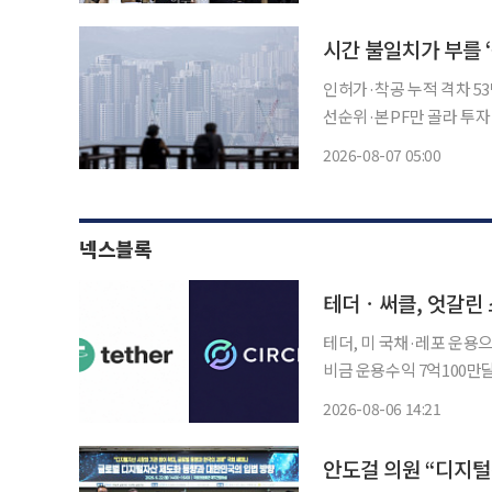
큼 행정절차를 단축해 20
시간 불일치가 부를 ‘
인허가·착공 누적 격차 53
선순위·본PF만 골라 투자 프로젝트파이낸싱(PF) 건전성 규제가 내년부터 시행되지만 대
을 대신할 자기자본 시장은
2026-08-07 05:00
펀드와 기관투자가의 지분성
넥스블록
테더ㆍ써클, 엇갈린
테더, 미 국채·레포 운용
비금 운용수익 7억100만달
·인프라 확대…아크 메인넷 9월 16일 출시 달러 스테
2026-08-06 14:21
이 2026년 2분기에도 
안도걸 의원 “디지털