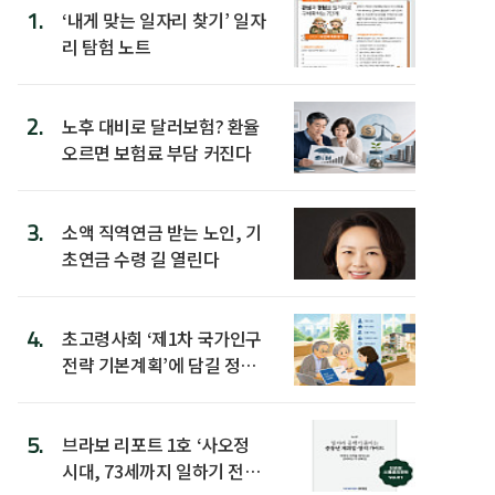
1.
‘내게 맞는 일자리 찾기’ 일자
리 탐험 노트
2.
노후 대비로 달러보험? 환율
오르면 보험료 부담 커진다
3.
소액 직역연금 받는 노인, 기
초연금 수령 길 열린다
4.
초고령사회 ‘제1차 국가인구
전략 기본계획’에 담길 정책
은
5.
브라보 리포트 1호 ‘사오정
시대, 73세까지 일하기 전략’