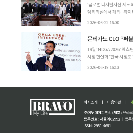
‘글로벌 디지털자산 제도화
담회의실에서 개최∙∙∙화이
대 금융 인프라로 발전 “미
2026-06-22 16:00
털자산 시장의 기관 참여 
19일 ‘NDGA 2026’
시장 현실화”한국 시장도 관심 “
가 더는 블록체인 시장을 
2026-06-19 16:13
통하기 시작했다. 특히 토
회사소개
ㅣ
이용약관
ㅣ
㈜이투데이피엔씨 (제호 : 브라보 마
등록번호 : 서울아02992 ㅣ 등록일자
ISSN : 2951-4681