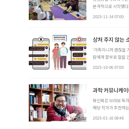
본격적으로 시작했다.
장에 접목해 어르신들의
2025-11-14 07:00
프로그램은 어르신 20
상처 주지 않는 
‘가족이니까 괜찮을 거
람에게 함부로 말을 
까운 사이일수록 더욱 조심스
2025-10-06 07:00
어린 대화
과학 커뮤니케이터
북인북은 브라보 독자
해당 작가가 추천하는 책들도 함께 즐겨보세
러난 성공한 영웅만 
2025-01-16 08:48
10호까지가 있었다는 