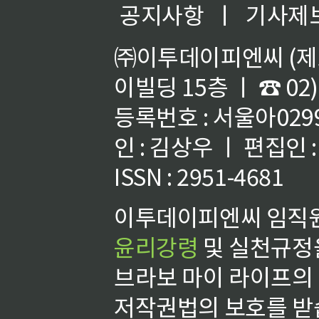
공지사항
ㅣ
기사제
㈜이투데이피엔씨 (제호
이빌딩 15층 ㅣ ☎ 02)
등록번호 : 서울아02992
인 : 김상우 ㅣ 편집인
ISSN : 2951-4681
이투데이피엔씨 임직원
윤리강령
및 실천규정을
브라보 마이 라이프의
저작권법의 보호를 받