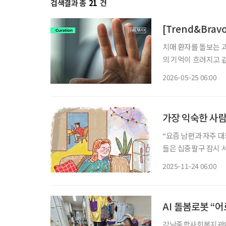
검색결과 총
21
건
[Trend&Bra
치매 환자를 돌보는 
의 기억이 흐려지고 
을 느끼기 쉽다. 문제
2026-05-25 06:00
남길 수 있다는 점이
가장 익숙한 사람
“요즘 남편과 자주 대
들은 십중팔구 잠시 서
“할 말이 없어요”, 
2025-11-24 06:00
AI 돌봄로봇 “
강남종합사회복지관이 