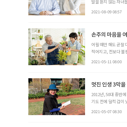
말을 듣지 않는 자녀들
히 오랜 세월 함께한 배우
2021-08-09 08:57
황혼 부부가 갈수록 
손주의 마음을 
어릴 때만 해도 곧잘
적어지고, 전보다 불
가는 일도 부지기수.
2021-05-11 08:00
멋진 인생 3막을 
2012년, 50대 중
기도 전에 덜컥 겁이 
다. 기왕이면 멋진 
2021-05-07 08:30
담은 ‘손주는 아무나 