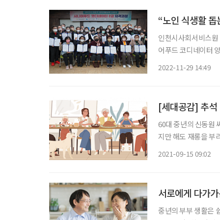
“노인 식생활 돕
인천시사회서비스원 
어푸드 코디네이터 양성
비스원에 따르면, ‘
2022-11-29 14:49
터가 60세 이상 시
[세대공감] 추석
60대 중년의 신동원 
지만 해도 재롱을 부
위기다. 젊은이들이 
2021-09-15 09:02
데도 조카들 반응은 
서로에게 다가가
중년의 부부 생활은 