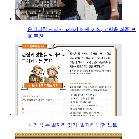
온열질환 사망자 62%가 80세 이상, 고령층 집중 보
호 추진
‘내게 맞는 일자리 찾기’ 일자리 탐험 노트