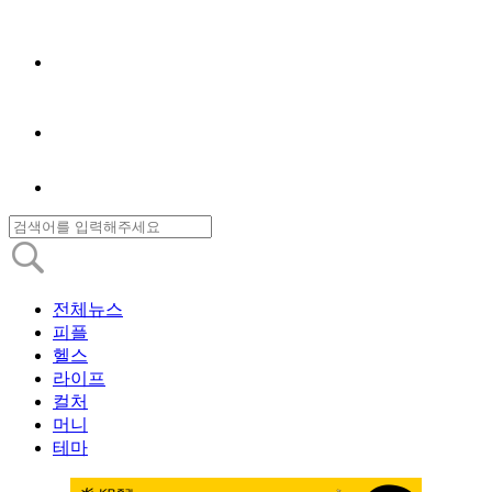
전체뉴스
피플
헬스
라이프
컬처
머니
테마