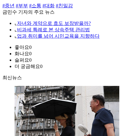
#중년
#부부
#소통
#대화
#친밀감
금민수 기자의 주요 뉴스
⌞
자녀와 계약으로 효도 보장받을까?
⌞
비과세 특례로 본 상속주택 관리법
⌞
업과 취미를 넘어 시민교육을 지향하다
좋아요
0
화나요
0
슬퍼요
0
더 궁금해요
0
최신뉴스