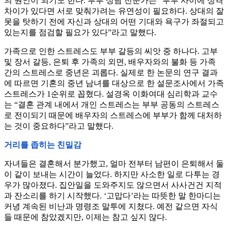
의 원인이 되기도 한다. 부부 상담 전문가는 “부부 사이에 성격
차이가 있다면 서로 맞춰가려는 유연성이 필요하다. 상대의 잘
못을 탓하기 전에 자신과 상대의 어떤 기대와 욕구가 좌절되고
있는지를 점검할 필요가 있다”라고 말했다.
가족으로 인한 스트레스도 부부 갈등의 씨앗 중 하나다. 고부
및 장서 갈등, 은퇴 후 가족의 외면, 배우자와의 불화 등 가족
간의 스트레스로 중년은 괴롭다. 실제로 한 논문의 연구 결과
에 따르면 기혼의 중년 남녀를 대상으로 한 설문조사에서 가족
스트레스가 1순위로 꼽혔다. 설경옥 이화여대 심리학과 교수
는 “결혼 관계 내에서 개인 스트레스는 부부 공동의 스트레스
로 전이되기 때문에 배우자의 스트레스에 부부가 함께 대처하
는 것이 중요하다”라고 말했다.
거리를 좁히는 친밀감
자녀들은 결혼해서 분가했고, 얼마 전부터 남편이 은퇴해서 둘
이 같이 보내는 시간이 늘었다. 하지만 사소한 일로 다투는 경
우가 많아졌다. 집안일을 도와주지도 않으면서 사사건건 지적
과 잔소리를 하기 시작했다. ‘고맙다’라는 따뜻한 말 한마디는
커녕 계속된 비난과 명령조 말투에 지쳤다. 예전 같으면 자식
들 때문에 참았겠지만, 이제는 참고 싶지 않다.