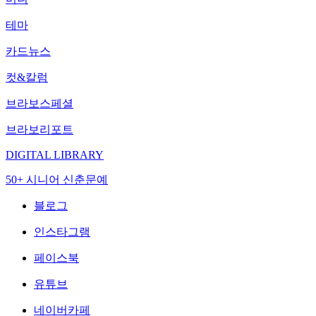
테마
카드뉴스
컷&칼럼
브라보스페셜
브라보리포트
DIGITAL LIBRARY
50+ 시니어 신춘문예
블로그
인스타그램
페이스북
유튜브
네이버카페