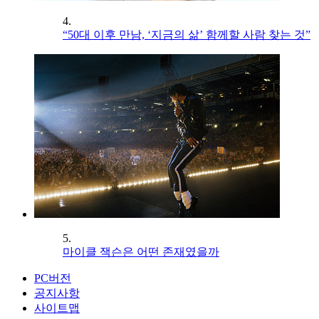
4.
“50대 이후 만남, ‘지금의 삶’ 함께할 사람 찾는 것”
5.
마이클 잭슨은 어떤 존재였을까
PC버전
공지사항
사이트맵