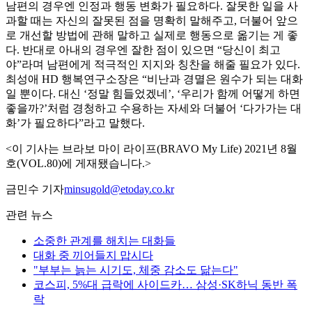
남편의 경우엔 인정과 행동 변화가 필요하다. 잘못한 일을 사
과할 때는 자신의 잘못된 점을 명확히 말해주고, 더불어 앞으
로 개선할 방법에 관해 말하고 실제로 행동으로 옮기는 게 좋
다. 반대로 아내의 경우엔 잘한 점이 있으면 “당신이 최고
야”라며 남편에게 적극적인 지지와 칭찬을 해줄 필요가 있다.
최성애 HD 행복연구소장은 “비난과 경멸은 원수가 되는 대화
일 뿐이다. 대신 ‘정말 힘들었겠네’, ‘우리가 함께 어떻게 하면
좋을까?’처럼 경청하고 수용하는 자세와 더불어 ‘다가가는 대
화’가 필요하다”라고 말했다.
<이 기사는 브라보 마이 라이프(BRAVO My Life) 2021년 8월
호(VOL.80)에 게재됐습니다.>
금민수 기자
minsugold@etoday.co.kr
관련 뉴스
소중한 관계를 해치는 대화들
대화 중 끼어들지 맙시다
"부부는 늙는 시기도, 체중 감소도 닮는다"
코스피, 5%대 급락에 사이드카… 삼성·SK하닉 동반 폭
락