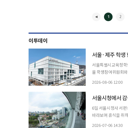
1
2
이투데이
서울·제주 학생
서울특별시교육청학생
울 학생참여위원회와 
시민역사캠프'를 운영한다고 6일 밝혔다. 이번
2026-08-06 12:00
년 교육교류 협약을 
◀
서울시청에서 감상
6일 서울시청사 서편
바라보며 휴식을 취하
수궁, 정동, 광화문 
2026-07-06 14:30