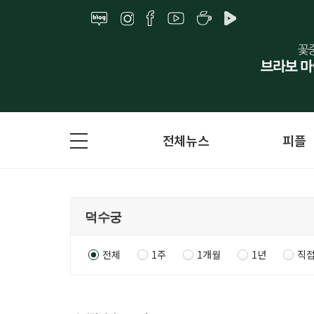
전체뉴스
피플
전체
1주
1개월
1년
직