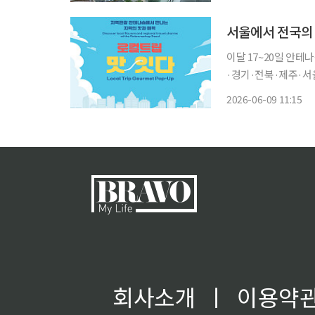
후 6시까지 누구나 무
서울에서 전국의 
이달 17~20일 안테나숍 
·경기·전북·제주·서
린다. 9일 서울시와 서울관광재단은 이달 17일부터 20일까지 지역관광 안테나숍 옥상에서 팝
2026-06-09 11:15
업스토어 '로컬트립 
회사소개
ㅣ
이용약