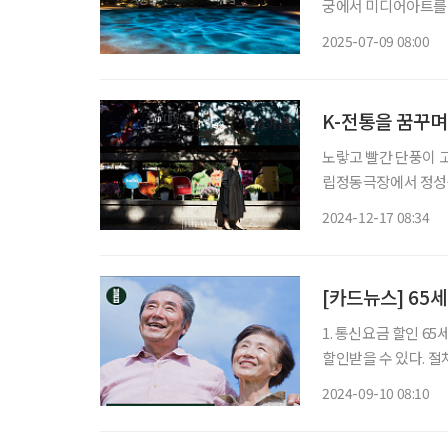
궁에서 미디어아트를 
해 ‘궁중문화축전’ 
2025-07-09 08:00
일 저녁 7시부터 9시
K-전통을 꿈꾸며
노랗고 빨간 단풍이 고
립정동극장에서 정성숙 대표
학원 갈래?” 정성숙 
2024-12-17 08:34
원을 선
[카드뉴스] 65세
1. 통신요금 할인 6
할인받을 수 있다. 절
달라고 말하면 된다. 
2024-09-10 08:10
지하철 무료 이용 노