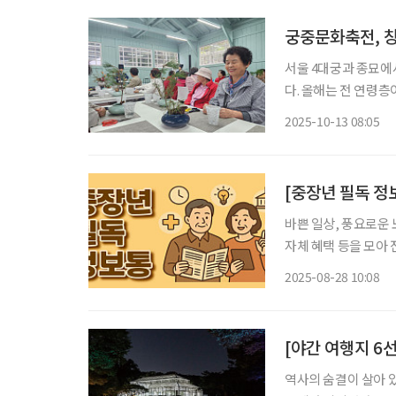
궁중문화축전, 창
서울 4대궁과 종묘에서
다. 올해는 전 연령층
궐 장원서’와 창경궁을 
2025-10-13 08:05
창경궁 ‘시간여행’은
[중장년 필독 정
바쁜 일상, 풍요로운 
자체 혜택 등을 모아 전달 드립니다. 서울시는 9월 한 달간
단기술, 불꽃놀이까지
2025-08-28 10:08
시는 “집 가까이에서
[야간 여행지 6선
역사의 숨결이 살아 있