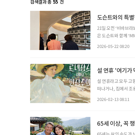
검색결과 총
55
건
도슨트와의 특별한
21일 오전 ‘비바브라
은 도슨트와 함께 ‘M
듣고 감상을 나누는 
2026-05-22 08:20
설 연휴 '여기가 
설 연휴라고 모두 고
떠나거나, 집에서 조
명절을 보내는 모습은
2026-02-13 08:11
술과 마주해보는 건 
65세 이상, 꼭 
65세는 삶의 속도가