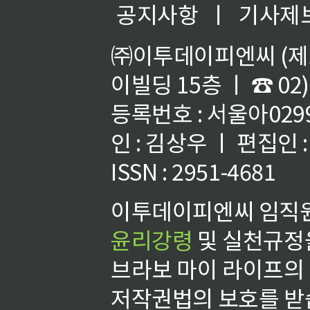
공지사항
ㅣ
기사제
㈜이투데이피엔씨 (제호
이빌딩 15층 ㅣ ☎ 02)
등록번호 : 서울아02992
인 : 김상우 ㅣ 편집인
ISSN : 2951-4681
이투데이피엔씨 임직원
윤리강령
및 실천규정을
브라보 마이 라이프의
저작권법의 보호를 받