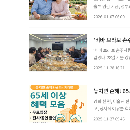
훌쩍 넘긴 지금, 정
도록 다양한 제도를 마련해두고 있다. 건강 의료비 부
2026-01-07 06:00
상 되면 국가가 제공
'비바 브라보 손
‘비바 브라보 손주사
걸었다. 28일 서울 
코리아 킨더코어(Kore
2025-11-28 16:21
으로 새롭게 출범하는
놓치면 손해! 6
영화 한 편, 미술관 
고, 정서적 여유를 회
새로운 취향을 발견하기
2025-11-27 09:46