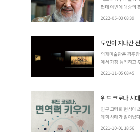
런데 이번에 대중의 
선언하면서, 집무실을
2022-05-03 08:39
입으로 전해 내려온 ‘
도인이 지나간 전
의재미술관은 광주광역
에서 가장 듬직하고 
으로 꼽는다. 이는 
2021-11-05 08:45
서의 산물로 해석되기도
위드 코로나 시대
인구 고령화 현상이 
데믹 사태가 일어났다. 코로나19는 전 세계적으로 전파되어 이미 2억3000만 명이 확
470만 명이 사망했으
2021-10-01 18:56
를 냈다. 놀랍게도 