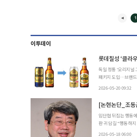
1
이투데이
롯데칠성 ‘클라우
독일 정통 ‘오리지널
패키지 도입…브랜드 시인성 및 헤리티지
‘클라우드(Kloud)
2026-05-20 09:32
[논현논단_조동근
임단협 뒤집는 행동에 
판 귀 담길 “행동하지 않으면 바뀌지 않는다. 총파업으로 우리의 가치를 증명하자”는 삼성전
자 노조의 파업구호는
2026-05-18 06:00