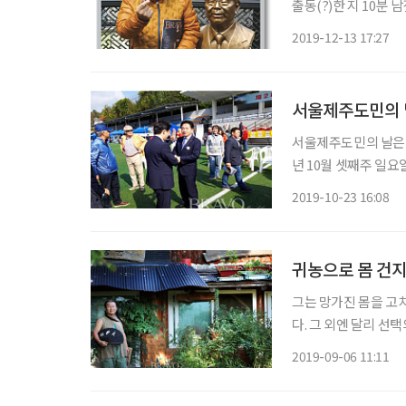
출동(?)한 지 10분
마 인터뷰를 진행했습니다. 
2019-12-13 17:27
여름에 찾은 대구, 그
서울제주도민의 
서울제주도민의 날은 
년 10월 셋째주 일요
있는 한국전력공사 인재
2019-10-23 16:08
귀농으로 몸 건지
그는 망가진 몸을 고
다. 그 외엔 달리 선
호박잎처럼 시들어가던
2019-09-06 11:11
이 아름답고 기묘한 