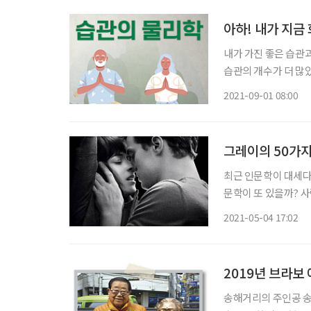
아하! 내가 지금
내가 가진 좋은 습관과
습관의 개수가 더 많았
어지고, 성격 따라 
2021-09-01 08:00
알면서도 실족한다. 좋
그레이의 50가
최근 인문학이 대세다
문학이 또 있을까? 사
야기는 다 성에 있다.
2021-05-04 17:02
지 놀랍기까지 하다. 
2019년 브라보
송해거리의 주인공 송