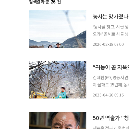
검색결과 총
26
건
농사는 망가졌다
‘농사를 짓고, 시골 
으랴!’ 올해로 시골 생활 13년 차에 이른 이애란(66, ‘이애란갤러리 쪽빛풍경’ 대표)이 애초 품
었던 생각이 그랬다.
2026-02-18 07:00
았던 곳은 부산. 이모
“귀농이 곧 지옥
김제천(69, 영동자
지 올해로 15년째. 
경력이다. 그런데 얄궂
2023-04-20 09:15
부지런히 뛰었지만 손
50년 역술가 "
새로운 정부가 출범하