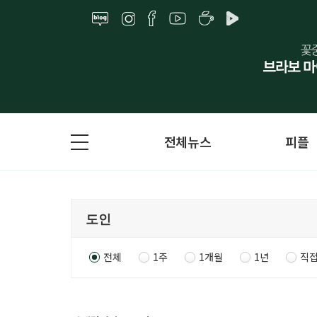
전체뉴스
피플
전체
1주
1개월
1년
직