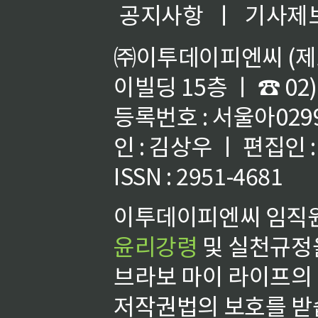
공지사항
ㅣ
기사제
㈜이투데이피엔씨 (제호
이빌딩 15층 ㅣ ☎ 02)
등록번호 : 서울아02992
인 : 김상우 ㅣ 편집인
ISSN : 2951-4681
이투데이피엔씨 임직원
윤리강령
및 실천규정을
브라보 마이 라이프의
저작권법의 보호를 받