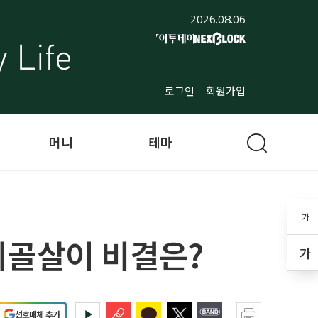
2026.08.06
로그인
회원가입
머니
테마
가
시골살이 비결은?
가
선호매체 추가