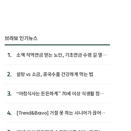
브라보 인기뉴스
1.
소액 직역연금 받는 노인, 기초연금 수령 길 열린
다
2.
설탕 vs 소금, 콩국수를 건강하게 먹는 법
3.
“아침식사는 든든하게” 70세 이상 식생활 점수
가장 높아
4.
[Trend&Bravo] 거절 못 하는 시니어가 끊어야
할 행동 5