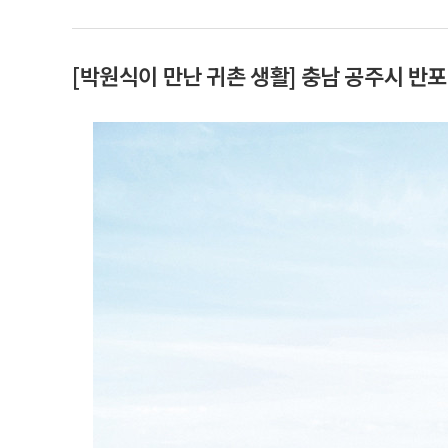
[박원식이 만난 귀촌 생활] 충남 공주시 반