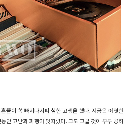
 혼쭐이 쏙 빠지다시피 심한 고생을 했다. 지금은 어엿한
랫동안 고난과 파행이 잇따랐다. 그도 그럴 것이 부부 공히