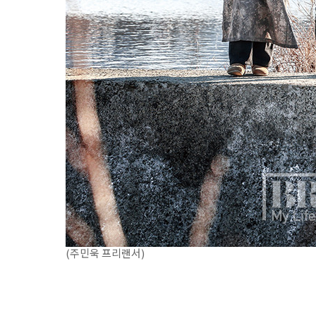
(주민욱 프리랜서)