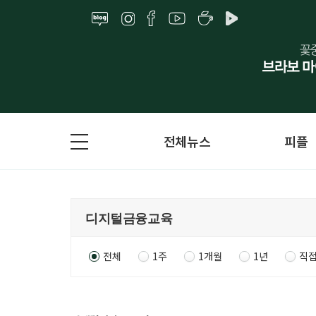
전체뉴스
피플
전체
1주
1개월
1년
직