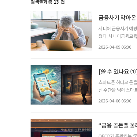
검색결과 총
13
건
금융사기 막아온 
시니어 금융사기 예방
졌다. 시니어금융교육
해 “제 이름으로 무
2026-04-09 06:00
다”며 “이는 금융사
[쓸 수 있나요 
스마트폰 하나로 돈을
신 수단을 넘어 스마트
나·우리) 회장들은 올
2026-04-06 06:00
도를 높이고 있다. 
“금융 골든벨 울리
OECD가 주관하는 ‘국