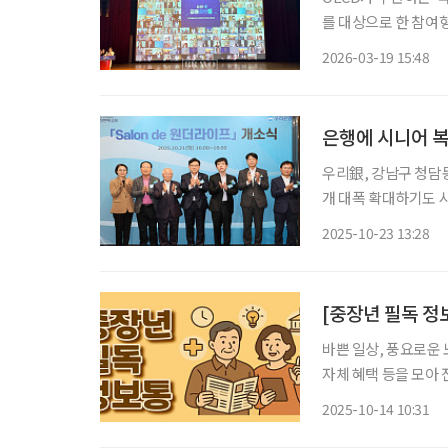
를 대상으로 한 참여
회, 두나무가 공동으
2026-03-19 15:48
다. 올해로 5회를
은행에 시니어 
우리銀, 강남구 청담
개 대폭 확대하기도 시니어 고객 확보에 나선 은행권이 고령층을 위한 복합문화공간 조성에
도 나서고 있다. 23일 금융권에 따르면 우리은행은 강남구 청담동에 시니어 고객을 위한 오프
2025-10-23 13:28
라인 커뮤니티 ‘살롱 드 
[중장년 필독 정
바쁜 일상, 풍요로운 
자체 혜택 등을 모아 전달 드립니다. 서울시 중랑구, ‘A
음 서울시 중랑구는 초고령사회 진입과 돌봄 공백 우려에 선제적으로 대응하기 위해 인공지
2025-10-14 10:31
능(AI)을 활용한 맞춤