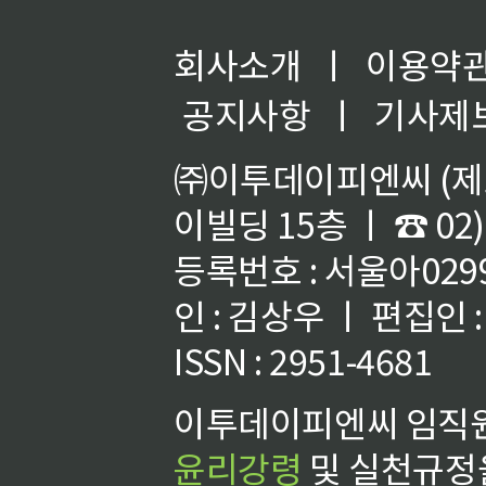
회사소개
ㅣ
이용약
공지사항
ㅣ
기사제
㈜이투데이피엔씨 (제호
이빌딩 15층 ㅣ ☎ 02)
등록번호 : 서울아02992
인 : 김상우 ㅣ 편집인
ISSN : 2951-4681
이투데이피엔씨 임직원
윤리강령
및 실천규정을