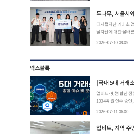
취 간담회'를 개최했다고 밝혔다. 이번 간담회에서는 금융
로
두나무, 서울시와
디지털자산 거래소 업
털자산에 대한 올바른 이해
프레스센터에서 열렸다
2026-07-10 09:09
래청년기획관 등 주요 관계자들이 참석했다
금
넥스블록
[국내 5대 거래소
업비트·빗썸 합산 점유
1334억 원 인수 승
지속·오지급 제재 절차 진행, 내
2026-07-11 06:00
비트와 빗썸 중심의 
업비트, 지역 주