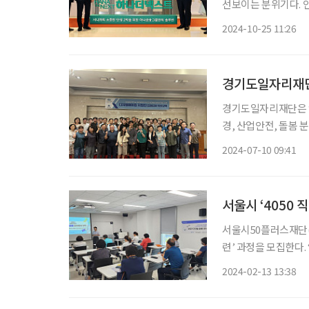
선보이는 분위기다. 인생 2막을 위한 솔루션, 하나금융그룹 하나금융그룹은 시니어 특화 브
랜드 ‘하나 더 넥스트
2024-10-25 11:26
층 외에도 은퇴를 앞두
경기도일자리재단
경기도일자리재단은 ‘
경, 산업안전, 돌봄 
된 교육으로 377명의 활동가를 선발해
2024-07-10 09:41
회활동이 급격히 줄거
서울시 ‘4050
서울시50플러스재단(
련’ 과정을 모집한다. ‘4050 직무훈련’은 직업역량 강화를 통해 (재)취업할 의지가 있는 서울
시 중장년(40~64세
2024-02-13 13:38
취업의지, 역량 등을 