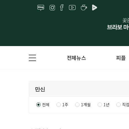
전체뉴스
피플
전체
1주
1개월
1년
직