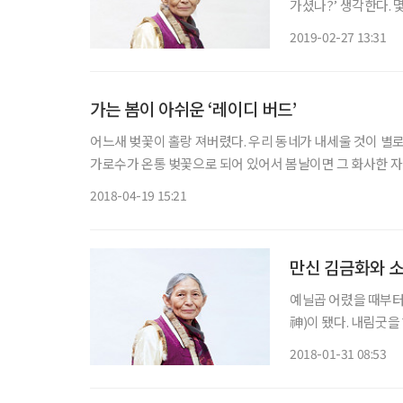
가셨나?’ 생각한다. 
만신의 부고를 접했다. 23
2019-02-27 13:31
로 그에 관한 기사를 
가는 봄이 아쉬운 ‘레이디 버드’
어느새 벚꽃이 홀랑 져버렸다. 우리 동네가 내세울 것이 별
가로수가 온통 벚꽃으로 되어 있어서 봄날이면 그 화사한 자
점이다. 그래서 매년 벚꽃이 만발한 열흘에서 보름은 그 기
2018-04-19 15:21
만신 김금화와 
예닐곱 어렸을 때부터
神)이 됐다. 내림굿을
생의 무당 인생 첫 장
2018-01-31 08:53
인생은 어떻게 될까요