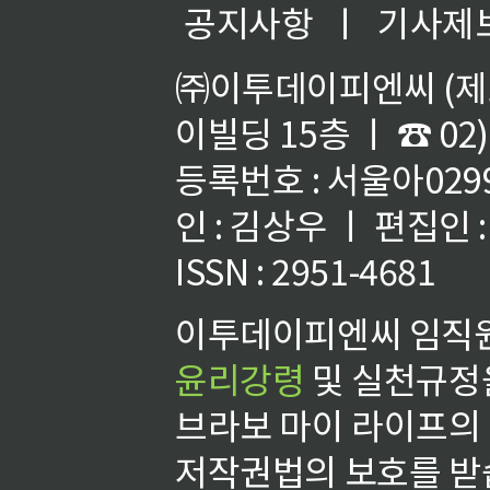
공지사항
ㅣ
기사제
㈜이투데이피엔씨 (제호
이빌딩 15층 ㅣ ☎ 02)
등록번호 : 서울아02992
인 : 김상우 ㅣ 편집인
ISSN : 2951-4681
이투데이피엔씨 임직원
윤리강령
및 실천규정을
브라보 마이 라이프의
저작권법의 보호를 받