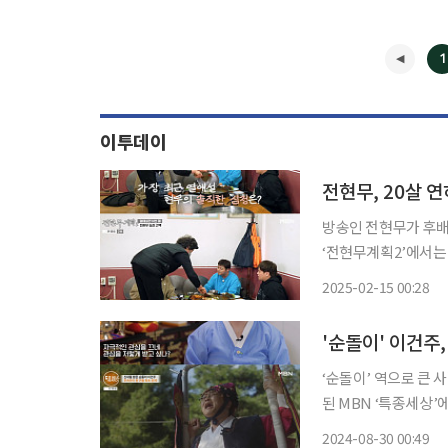
1
이투데이
전현무, 20살 
방송인 전현무가 후배 아나
‘전현무계획2’에서는 
날 전현무는 “최근에 
2025-02-15 00:28
브는 “최근 스무살 
'순돌이' 이건주
‘순돌이’ 역으로 큰 사랑
된 MBN ‘특종세상
개됐다. 이날 이건주는 “이젠 하다 하다 무당까지 한다고 해서 어그로를 끄네. 그렇게 관심받
2024-08-30 00:49