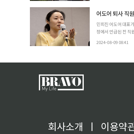
고 싶나. 돈 떨어졌
어도어 퇴사 직원
민희진 어도어 대표가
정에서 언급된 전 직원이 직접 입장을 밝혔다
지칭된 인물이 자신이
2024-08-09 08:41
서 "일방적으로 가해
회사소개
ㅣ
이용약