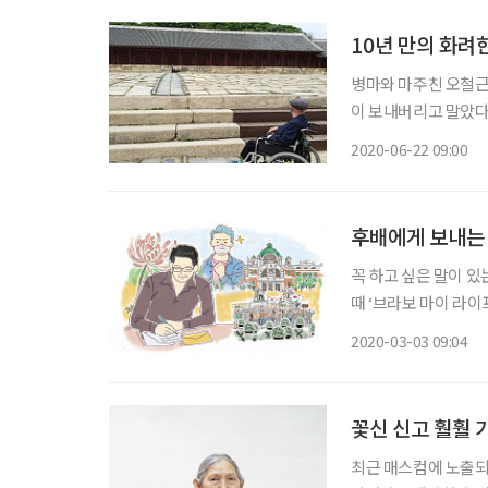
10년 만의 화려
병마와 마주친 오철근
이 보내버리고 말았다
에 대한 의미는 퇴색
2020-06-22 09:00
열면서 10년 만에 외
후배에게 보내는 
꼭 하고 싶은 말이 있
때 ‘브라보 마이 라
게 편지를 써주셨습니다. 1979년 늦가을부터 1980년 늦봄까지 궁정동에서, 
2020-03-03 09:04
고 광주에서 세 번의
꽃신 신고 훨훨 
최근 매스컴에 노출되