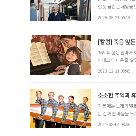
린 듯 꿈같은 세월을 
는 사람이라고는 없고
2025-05-21 09:15
말로 아찔하고 요상한
[칼럼] 죽음 앞
36세의 젊은 엄마가 하
어내고 다 나은 줄 알
전념했지만 암은 멈추
2023-12-11 08:45
우리 병원 호스피스로
소소한 추억과 휴
기쁠 때는 노래의 멜로
는 건 어떤 마음을 느
했던 가수 김창기는 
2021-08-04 08:46
게 매만지던 손으로 