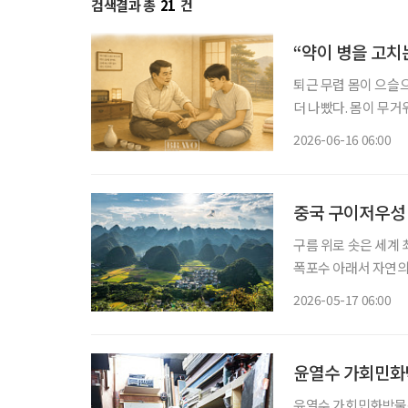
검색결과 총
21
건
“약이 병을 고치
퇴근 무렵 몸이 으슬으
더 나빴다. 몸이 무거
나이 들어 처음으로 
2026-06-16 06:00
답을 기다리지 않고 
중국 구이저우성
구름 위로 솟은 세계
폭포수 아래서 자연의 
서 치유를 얻고, 유
2026-05-17 06:00
라갈 수 있는 곳. 과
윤열수 가회민화
윤열수 가회민화박물관