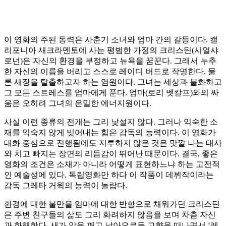
이 영화의 주된 동력은 사춘기 소녀와 엄마 간의 갈등이다. 캘
리포니아 새크라멘토에 사는 평범한 가정의 크리스틴(시얼샤
로넌)은 자신의 환경을 부정하고 뉴욕을 꿈꾼다. 그래서 누추
한 자신의 이름을 버리고 스스로 레이디 버드로 작명한다. 물
론 새장을 탈출하고자 하는 염원이다. 그녀는 세상과 불화하고
그 모든 스트레스를 엄마에게 푼다. 엄마(로리 멧칼프)와의 싸
움은 오히려 그녀의 은밀한 에너지원이다.
사실 이런 종류의 전개는 그리 낯설지 않다. 그러나 익숙한 소
재를 익숙지 않게 빚어내는 힘은 감독의 능력이다. 이 영화가
대화 중심으로 진행됨에도 지루하지 않은 것은 맛깔 나는 대사
와 치고 빠지는 장면의 리듬감이 뛰어난 때문이다. 결국, 좋은
영화의 조건은 소재가 아니라 어떻게 표현하느냐 하는 고전적
인 예술성에 있다. 독립영화만 하다 이 작품이 데뷔작이라는
감독 그레타 거윅의 능력이 놀랍다.
환경에 대한 불만을 엄마에 대한 반항으로 채워가던 크리스틴
은 주변 친구들의 삶도 그리 화려하지 않음을 보며 차츰 자신
과 화해한다. 새가 알을 깨고 날아오르듯 고향을 떠나면서 ‘레