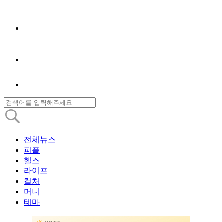
전체뉴스
피플
헬스
라이프
컬처
머니
테마