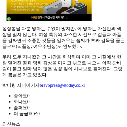
성장통을 다룬 영화는 수없이 많지만, 이 영화는 자신만의 색
깔을 잃지 않는다. 여성 특유의 따스한 시선으로 갈등과 아픔
을 감싸면서 소중한 것들을 일깨우는 솜씨가 초짜 감독을 골든
글로브(작품상, 여우주연상)로 인도했다.
우리 모두 지나왔던 그 시간을 회상하며 이미 그 시절에서 한
참 멀어진 딸과 영화 감상을 마치고 밖으로 나오니 아직 찬바
람이 불고 얼마 남지 않은 벚꽃 잎이 시나브로 흩어진다. 그렇
게 봄날은 가고 있었다.
박미령 시니어기자
bravopress@etoday.co.kr
좋아요
0
화나요
0
슬퍼요
0
더 궁금해요
0
최신뉴스