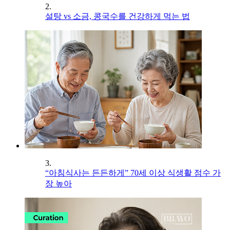
2.
설탕 vs 소금, 콩국수를 건강하게 먹는 법
3.
“아침식사는 든든하게” 70세 이상 식생활 점수 가
장 높아