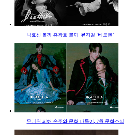
박효신 볼까 홍광호 볼까, 뮤지컬 ‘베토벤’
무더위 피해 손주와 문화 나들이, 7월 문화소식