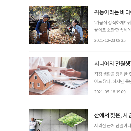
귀농이라는 바다
‘가급적 정직하게!’ 
꿍이로 소란한 속세에
럽지 않게 짓고 싶다는
2021-12-23 08:35
농사란 믿기 어려운 사
시니어의 전원생
직장 생활을 정리한 
이도 많다. 하지만 몸
없다면 말짱 도루묵이
2021-05-18 19:09
산에서 찾은, 사
지리산 근처 산골이다