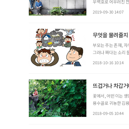
우백호로 어우러진 전
럼 걸려 그윽하다. 한
2019-09-30 14:07
하는 야생초에, 그는 
무엇을 물려줄지
부모는 주는 존재, 자식은 받는 존재 김미나 동년기자 ‘내
그러나 짜다는 소리 
뛰고 하얀 밤 지새우
2018-10-16 10:14
하는 느긋한 마음도 
뜨겁거나 차갑거나
꽃에서, 어떤 이는 생
용수골로 귀농한 김용길
애호하는 감수성이 자
2018-09-05 10:44
란다. 꽃을, 자연을,