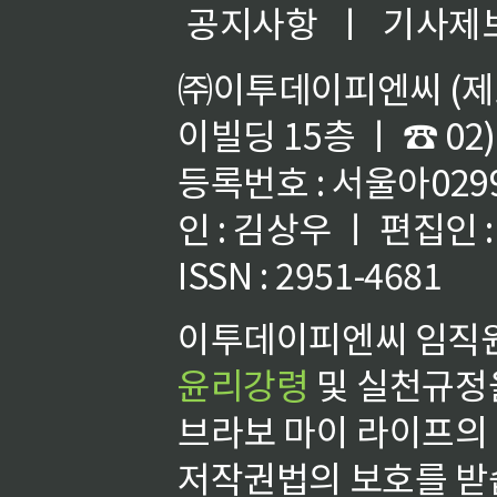
공지사항
ㅣ
기사제
㈜이투데이피엔씨 (제호
이빌딩 15층 ㅣ ☎ 02)
등록번호 : 서울아02992
인 : 김상우 ㅣ 편집인
ISSN : 2951-4681
이투데이피엔씨 임직원
윤리강령
및 실천규정을
브라보 마이 라이프의
저작권법의 보호를 받