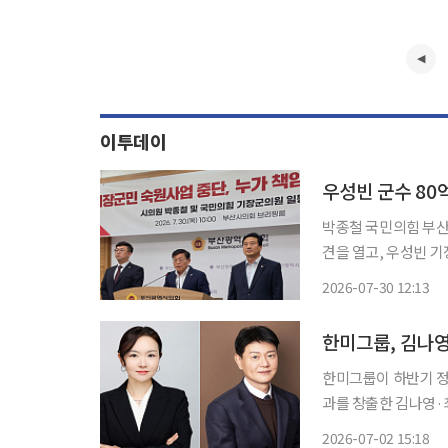
이투데이
박종철 국민의힘 부산
견을 열고, 우성빈 기장군
는 이번 공방을, 취임
2026-07-30 12:13
이를 '근거 없는 정치
한미그룹이 하반기 정
과를 창출한 김나영·최인영 한
취임한 황상연 대표이
2026-07-02 15:18