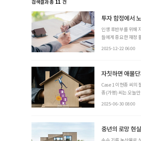
검색결과 총
11
건
투자 함정에서 노
인생 후반부를 위해 
들에게 중요한 재정 
부하고 꼼꼼히 확인하지
2025-12-22 06:00
모은 자산에 치명적인 
자칫하면 애물단지
Case 1 이현종 씨의 절대농지 
종(가명) 씨는 오늘만
이라 고민이 이만저만 
2025-06-30 08:00
다. 마침 오랜 친구가
중년의 로망 현실
손수 기른 농산물로 상을 차