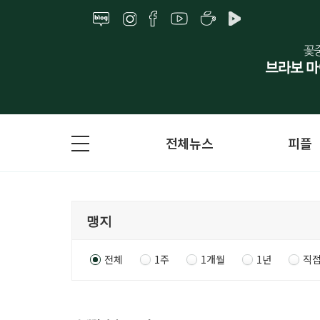
전체뉴스
피플
전체
1주
1개월
1년
직