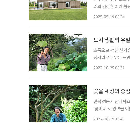
리와 건강한 여가 활
터’를 도입하기 전까지는 좀처럼 
2025-05-19 08:24
한 창고만 설치하도록
도시 생활의 유
초록으로 꽉 찬 산기슭
장자리로는 맑은 도랑
잦을 것 같지만 산의 
2022-10-25 08:31
적막감마저 깊으니 온
꽃을 세상의 중심
전북 정읍시 산자락으로
‘꽃미녀’로 쌍벽을 이
여자’가 함께 사는 걸
2022-08-19 16:40
로 세상을 건넌다. 좋