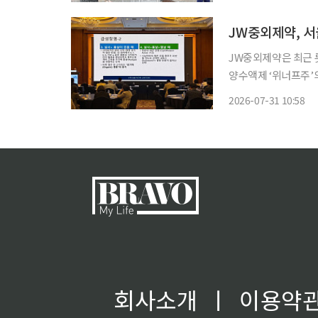
적인 폭염이 이어질 
JW중외제약은 최근 
양수액제 ‘위너프주’의 
에는 문을선 올리브내
2026-07-31 10:58
수액(TPN) ‘위너프
회사소개
ㅣ
이용약