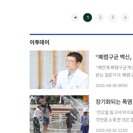
1
2
3
4
이투데이
“폐렴구균 백신,
“예전에 폐렴구균 백신을 맞았는데 
받는 질문이다. 폐렴
가들은 과거 접종 이
2026-08-06 09:00
한다. 폐렴구균
◀
‘건강을 잃고서야 비
것만큼 소중한 것은 
쏙)’을 통해 일상생활에
2026-08-01 12:00