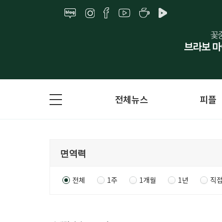
전체뉴스
피플
전체
1주
1개월
1년
직