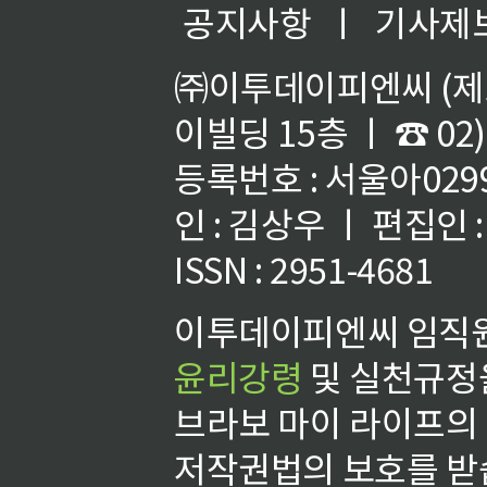
공지사항
ㅣ
기사제
㈜이투데이피엔씨 (제호
이빌딩 15층 ㅣ ☎ 02)
등록번호 : 서울아02992
인 : 김상우 ㅣ 편집인
ISSN : 2951-4681
이투데이피엔씨 임직원
윤리강령
및 실천규정을
브라보 마이 라이프의
저작권법의 보호를 받