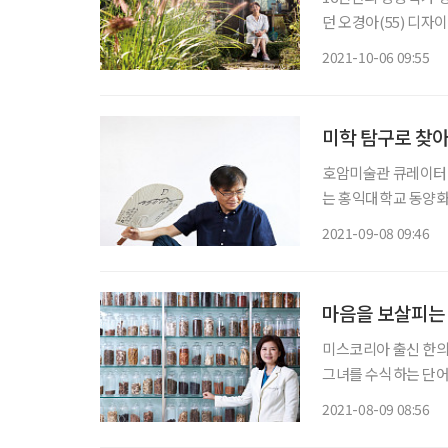
던 오경아(55) 디자
과 식물에 관한 다수의
2021-10-06 09:55
미학 탐구로 찾
호암미술관 큐레이터 출
는 홍익대학교 동양화
동하고 있다. 201
2021-09-08 09:46
마음을 보살피는
미스코리아 출신 한의사
그녀를 수식하는 단어는
간 한의사로서 환자의
2021-08-09 08:56