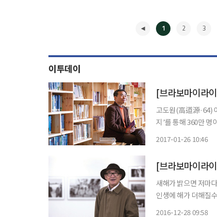
1
2
3
이투데이
고도원(高道源·64)
지’를 통해 360만 
를 행복하게 한다”는
2017-01-26 10:46
냈다. 홀로 있는 시
◀
새해가 밝으면 저마다
인생에 해가 더해질수
수밖에 없었던 넋들과
2016-12-28 09:58