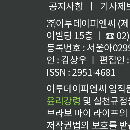
공지사항
ㅣ
기사제
㈜이투데이피엔씨 (제호
이빌딩 15층 ㅣ ☎ 02)
등록번호 : 서울아02992
인 : 김상우 ㅣ 편집인
ISSN : 2951-4681
이투데이피엔씨 임직원
윤리강령
및 실천규정을
브라보 마이 라이프의
저작권법의 보호를 받