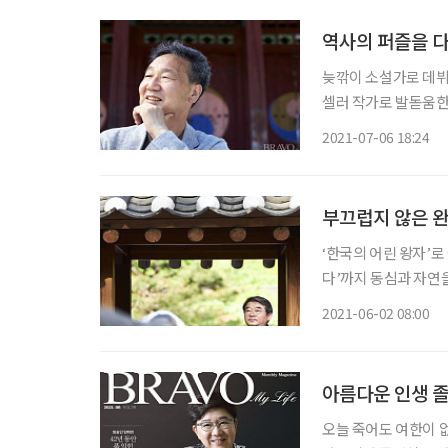
역사의 퍼즐을 
늦깎이 소설가로 데뷔
셀러 작가로 발돋움한
미된 소설은 많은 이로
2021-07-06 18:24
부끄럽지 않은 
‘한국의 어린 왕자’로
다’까지 동심과 자연을
환갑을 맞이했고, 19
2021-06-02 08:00
히 시를 쓸 때면 떨린
아름다운 인생 졸
오늘 죽어도 여한이 