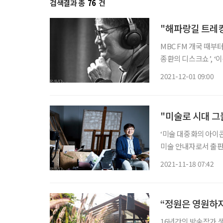
검색결과 총
76
건
"해파랑길 트레킹
MBC FM 개국 때부터
종환의 디스크쇼’, ‘
그램을 도맡아 성공적
2021-12-01 09:00
"미술로 시대 그
‘미술 대중화의 아이
미술 안내자로서 출판과
벗은 미술관’을 통해
2021-11-18 07:42
해 
“정원은 영원하지
16년간의 방송작가 