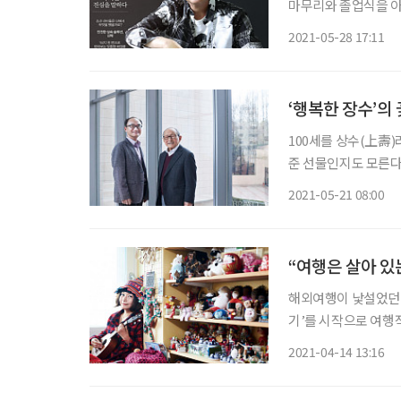
마무리와 졸업식을 아
같지 않은 어르신들은 마음처럼 준비가 
2021-05-28 17:11
잘 살 수 있게 되고
‘행복한 장수’의
100세를 상수(上壽)
준 선물인지도 모른다
송촌(松村) 김형석(1
2021-05-21 08:00
“여행은 살아 있
해외여행이 낯설었던 1
기’를 시작으로 여행작
여행 경험을 바탕으로 
2021-04-14 13:16
섰던 그녀가 2016년