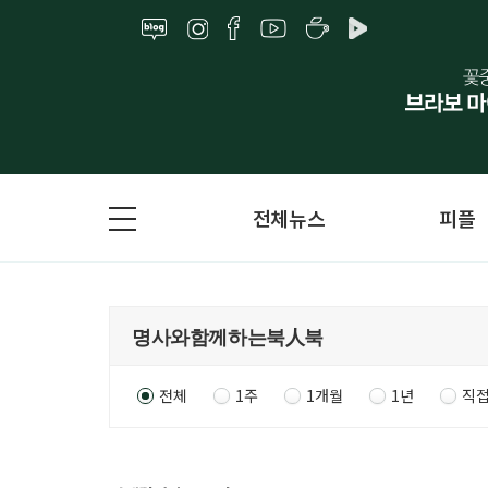
전체뉴스
피플
전체
1주
1개월
1년
직