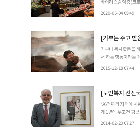
바이러스감염증(코로나
다. 4일 통계청이 
2020-05-04 09:49
104.95(2015년=1
[기부는 주고 받음
기부나 봉사활동을 하
서 하는 행동이라는 게
의 금액을 기부하고,
2015-12-18 07:44
도 쉽지 않은 선택이
‘26억짜리 저택에 사
게 1년에 무조건 평균 
원.’ 한국으로 귀화한 러시아 출신의 박노자 교수는 지난해 펴낸 책 ‘나는 복지국가에 산다’를
2014-02-20 07:27
통해 노르웨이의 일상