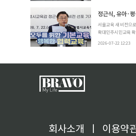
동시에 지역 사립대 
이다
정근식, 유아·
서울교육 새 비전으로
확대민주시민교육 확대⋯교권은 ‘존중 
생교육까지 생애 전 
2026-07-22 12:23
제시했다. 만 3세 유
회사소개
ㅣ
이용약