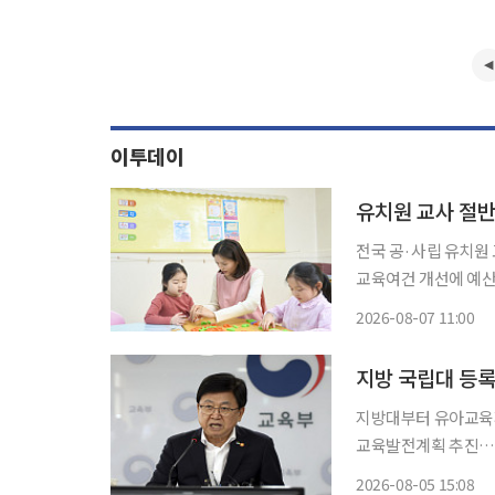
이투데이
유치원 교사 절
전국 공·사립 유치원
교육여건 개선에 예산 우선 투입해야" 전국 공·사립 
건휴가나 가족돌봄휴가를
2026-08-07 11:00
지방 국립대 등
지방대부터 유아교육까
교육발전계획 추진…교육체계 전면 개편 시
의 등록금 부담을 사
2026-08-05 15:08