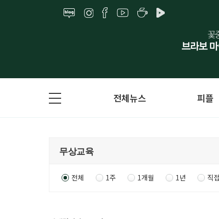
전체뉴스
피플
전체
1주
1개월
1년
직