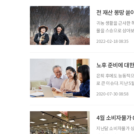
전 재산 몽땅 쏟
귀농 생활을 근사한 
물을 스승으로 삼아보
다 더 만만치 않고,
2022-02-18 08:35
발생하지도 않는다. 
노후 준비에 대한
은퇴 후에도 능동적으
로 큰 이슈다. 지난
동적 장년’으로 선정
2020-07-30 08:58
질문했다. “당신이 1
4월 소비자물가 
지난달 소비자물가 상