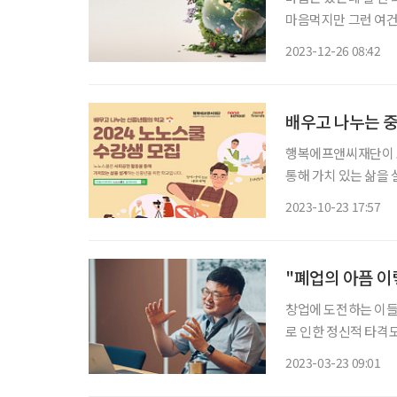
마음먹지만 그런 여건은
지 않을까? 사회에 선한 영
2023-12-26 08:42
기 지난 열두 달, 정
배우고 나누는 중년
행복에프앤씨재단이 노
통해 가치 있는 삶을 설계하는 신중
단은 SK그룹이 설립
2023-10-23 17:57
현’
"폐업의 아픔 이
창업에 도전하는 이들의
로 인한 정신적 타격
발판을 마련한 이들이
2023-03-23 09:01