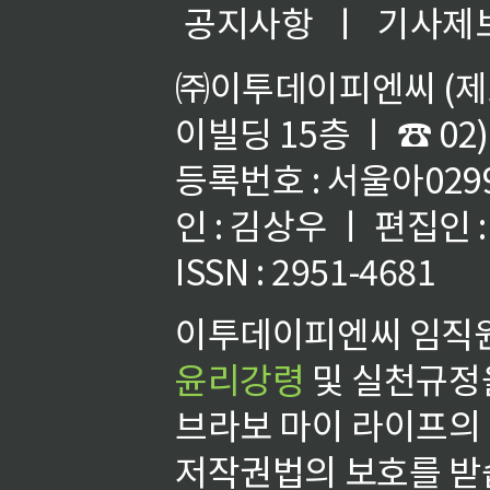
공지사항
ㅣ
기사제
㈜이투데이피엔씨 (제호
이빌딩 15층 ㅣ ☎ 02)
등록번호 : 서울아02992
인 : 김상우 ㅣ 편집인
ISSN : 2951-4681
이투데이피엔씨 임직원
윤리강령
및 실천규정을
브라보 마이 라이프의
저작권법의 보호를 받