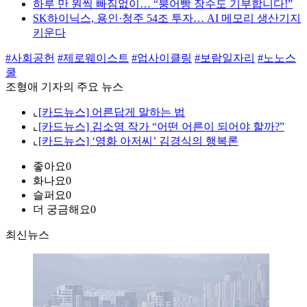
하루 만 원씩 빠짐없이… “붕어빵 장수도 기부합니다!”
SK하이닉스, 용인·청주 54조 투자… AI 메모리 생산기지
키운다
#사회공헌
#제로웨이스트
#업사이클링
#보람일자리
#노노스
쿨
조형애 기자의 주요 뉴스
⌞
[카드뉴스] 어른답게 말하는 법
⌞
[카드뉴스] 김소영 작가 “어떤 어른이 되어야 할까?”
⌞
[카드뉴스] ‘영화 아저씨’ 김경식의 행복론
좋아요
0
화나요
0
슬퍼요
0
더 궁금해요
0
최신뉴스