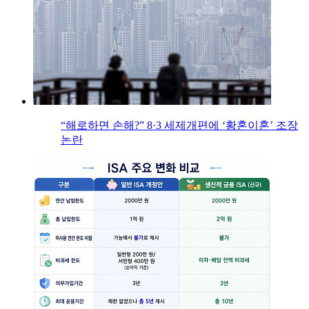
“해로하면 손해?” 8·3 세제개편에 ‘황혼이혼’ 조장
논란