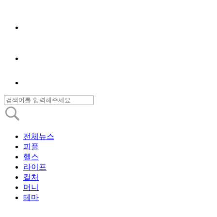
전체뉴스
피플
헬스
라이프
컬처
머니
테마