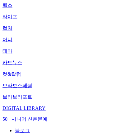
헬스
라이프
컬처
머니
테마
카드뉴스
컷&칼럼
브라보스페셜
브라보리포트
DIGITAL LIBRARY
50+ 시니어 신춘문예
블로그