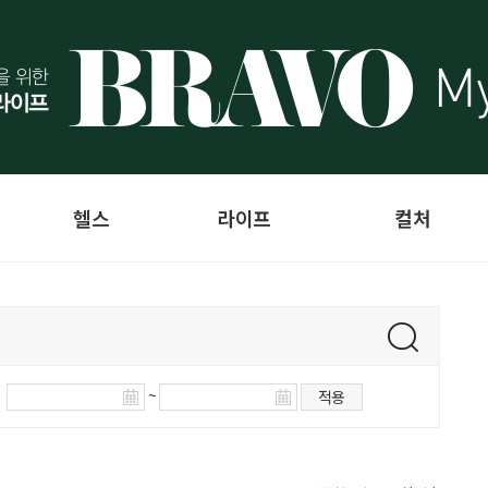
헬스
라이프
컬처
~
적용