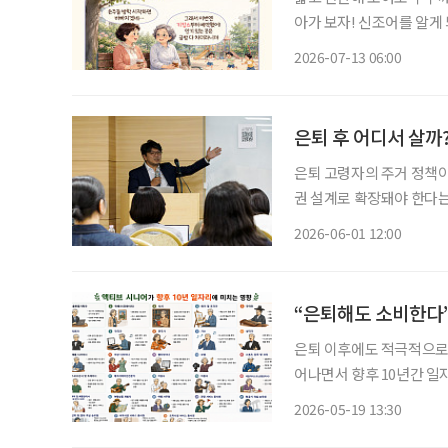
아가 보자! 신조어를 알게
은 기운이 더해진다. 여름방학이 시작되면 조부모들의 일상도 달라진다. 맞벌이하는 자녀를
2026-07-13 06:00
대신해 손주를 돌보는 시간
은퇴 후 어디서 살까
은퇴 고령자의 주거 정책이
권 설계로 확장돼야 한다는
관계와 일상생활이 이어질 
2026-06-01 12:00
심이라는 
“은퇴해도 소비한다
은퇴 이후에도 적극적으로 
어나면서 향후 10년간 일
문화, 여행, 뷰티 등 여
2026-05-19 13:30
전망된다. 한국고용