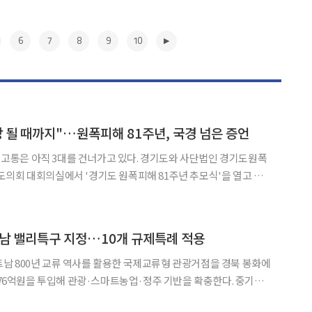
6
7
8
9
10
상 될 때까지"…원폭피해 81주년, 국경 넘은 증언
 그 고통은 아직 3대를 건너가고 있다. 경기도와 사단법인 경기도원폭
의회 대회의실에서 '경기도 원폭피해 81주년 추모식'을 열고 희
겼다. 추모식에는 추미애 경기도지사와 남종섭
주당, 용인3), 국중범 경기도의회 교육기획위원장(더불어민주당,
▶
트남 밸리특구 지정…10개 규제특례 적용
남 800년 교류 역사를 활용한 국제교류형 관광거점을 경북 봉화에
476억원을 투입해 관광·스마트농업·정주 기반을 확충한다. 중기부
발전특구위원회를 열고 ‘봉화 K-베트남 밸리특구’를 신규 지정했다.