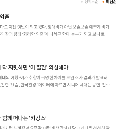
정확도순
최신순
 외출
장마도 이젠 옛말이 되고 있다. 장대비가 아닌 보슬보슬 예쁘게 비가
께 ‘화려한 외출’에 나서곤 한다. 농부가 되고 보니 토요
각은 사라진 대신, ‘비 오는 날=농장에 출근(?)하지 않는 날’이 곧
 나름이다. 기다리던 단비가 내
닥 찌릿하면 ‘이 질환’ 의심해야
0세대의 여행·여가 취향이 극명한 차이를 보인 조사 결과가 발표돼
간한 ‘요즘, 한국관광’ 데이터에 따르면 시니어 세대는 공연·전시
예술 공간을 찾는 비중이 증가한 것으로 나타났다. 반면 2030세대
 등 비교적 조용한 공간을 찾아 휴식과 내면 회복에
 함께 떠나는 ‘키캉스’
끼처럼 느껴졌던 요즘말. 어렵게 생각하지 말고 하나씩 천천히 알