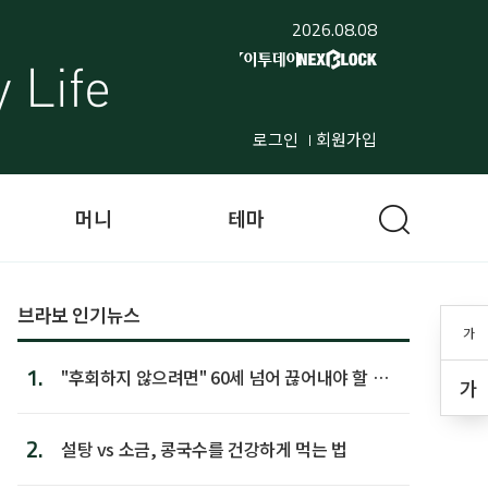
2026.08.08
로그인
회원가입
머니
테마
브라보 인기뉴스
가
1.
"후회하지 않으려면" 60세 넘어 끊어내야 할 사
가
람 1위
2.
설탕 vs 소금, 콩국수를 건강하게 먹는 법