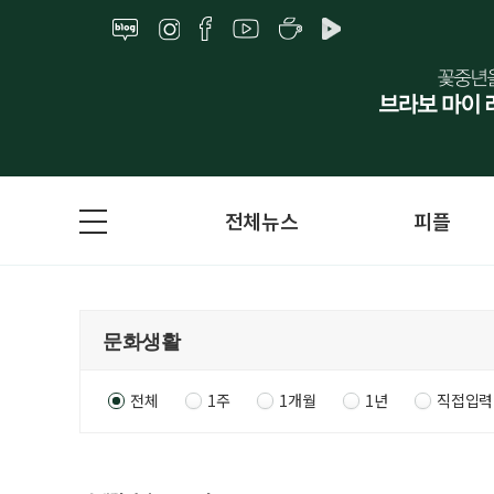
전체뉴스
피플
전체
1주
1개월
1년
직접입력