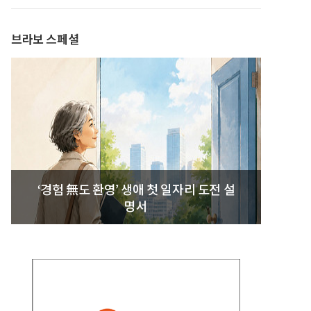
발간
브라보 스페셜
‘경험 無도 환영’ 생애 첫 일자리 도전 설
명서