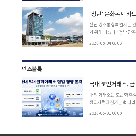
봉화 K-베트남 밸리특구는
'청년' 문화복지 카드
전남 광주통합특별시는 관내
기 위해 나섰다. '전남 광주 청년문화복지카드' 하반기에 추가 신청을 31일까지 받는다고 4일
밝혔다. 지원 대상은 소득과 관계없이 2024년 8월 3일 이전부터 전남 광주특별시 22개 시군
2026-08-04 08:03
에 주소를 두고 2년 이상 계
넥스블록
국내 코인거래소, 금
해외 거래소는 토큰화 주식
쟁디지털자산기본법 따라 멀티에셋 경쟁 본격
융·플랫폼 협업 경쟁이 
2026-05-01 06:00
을 추진하고 있고, 코빗은
분