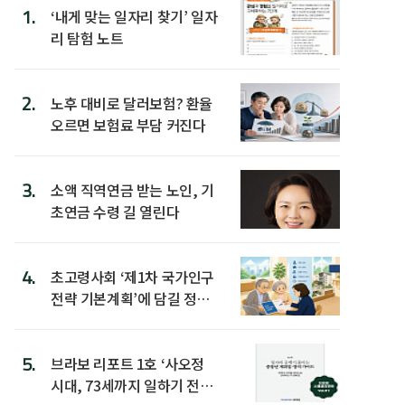
1.
‘내게 맞는 일자리 찾기’ 일자
리 탐험 노트
2.
노후 대비로 달러보험? 환율
오르면 보험료 부담 커진다
3.
소액 직역연금 받는 노인, 기
초연금 수령 길 열린다
4.
초고령사회 ‘제1차 국가인구
전략 기본계획’에 담길 정책
은
5.
브라보 리포트 1호 ‘사오정
시대, 73세까지 일하기 전략’