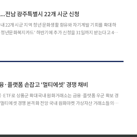
 고려시대 봉화에 정착한 베트남 리왕조 왕자 이용상과
...전남 광주특별시 22개 시군 신청
 22개 시군 지역 청년 문화생활 향유와 자기계발 기회를 확대하
속 거주 중인 19~28세(1998년~2007
융·플랫폼 손잡고 ‘멀티에셋’ 경쟁 채비
·ETF로 상품군 확대국내 원화거래소는 금융·플랫폼 우군 확보 경
화 전망 국내 원화마켓 가상자산 거래소들의 금
본격화하고 있다. 업비트 운영사 두나무는 네이버파이낸셜과의 결합
 미래에셋그룹 품에 안길 예정이다. 코인원은 한국투자증권과의 지