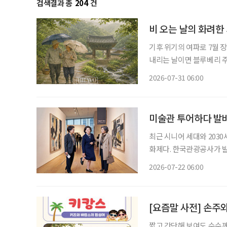
검색결과 총
204
건
비 오는 날의 화려한
기후 위기의 여파로 7월 
내리는 날이면 블루베리 주인장과 함
일·일요일이 쉬는 날이란 생
2026-07-31 06:00
휴일이 됐다. 물론 비도 비
미술관 투어하다 발바
최근 시니어 세대와 203
화제다. 한국관광공사가 발
관람, 미술관 방문 등 문화
2026-07-22 06:00
는 자연경관 공원이나 사찰
[요즘말 사전] 손주와
짧고 간단해 보여도 수수께