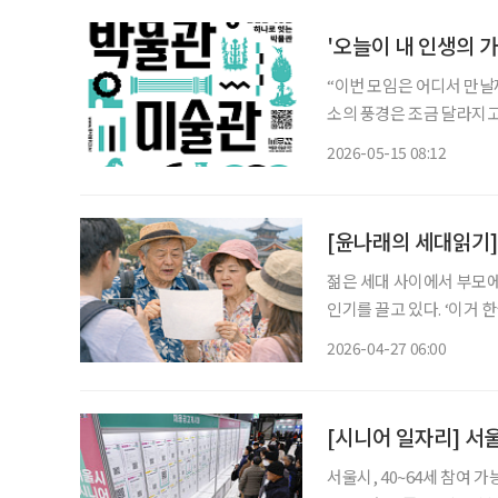
'오늘이 내 인생의 
“이번 모임은 어디서 만날까요?” 예전에는 맛집이나 카페가 먼저 떠올랐
소의 풍경은 조금 달라지고
취향을 공유하는 모임을 찾는 사람들이 늘고 있
2026-05-15 08:12
림 앞에 오래 머물고, 누
[윤나래의 세대읽기]
젊은 세대 사이에서 부모에
인기를 끌고 있다. ‘이거 
것’, ‘돈 아깝다는 말 금
2026-04-27 06:00
담겨 있다. 같은 여행을 두
서울시, 40~64세 참여 가능…