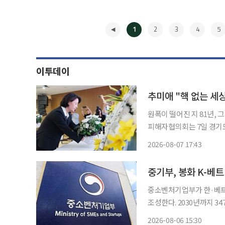
1
2
3
4
5
이투데이
추미애 "핵 없는 세
원폭이 떨어진 지 81년,
피해자협의회는 7일 경기도
생자를 추모하며 피해자와 후손의 아픔을 되새
2026-08-07 17:43
경기도의회 의장(더불어민
◀
중기부, 봉화 K-베
중소벤처기업부가 한·베트
조성한다. 2030년까지 3
는 6일 제60차 지역특화
2026-08-06 15:30