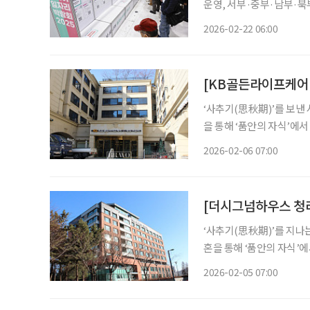
운영, 서부·중부·남부·북부·동부 캠퍼스 우
다. 22일 서울시에 따르면 서울시50플러스재단은 중장년의 취업 준비부터 사후관리까지 전
2026-02-22 06:00
과정을 책임지는 통합 지
[KB골든라이프케어
‘사추기(思秋期)’를 보낸
을 통해 ‘품안의 자식’에
별을 겪으며 혼자 서야 하
2026-02-06 07:00
살아온 집에서 계속 생활하는 것
[더시그넘하우스 청라
‘사추기(思秋期)’를 지나
혼을 통해 ‘품안의 자식’
사별을 겪으며 혼자 서야 
2026-02-05 07:00
지 살아온 집에서 계속 생활하